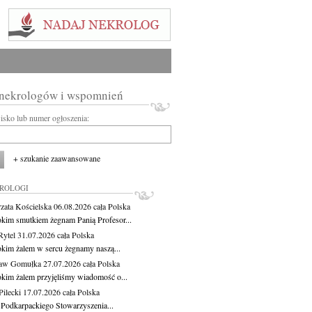
 nekrologów i wspomnień
wisko lub numer ogłoszenia:
+ szukanie zaawansowane
KROLOGI
zata Kościelska
06.08.2026
cała Polska
okim smutkiem żegnam Panią Profesor...
Rytel
31.07.2026
cała Polska
okim żalem w sercu żegnamy naszą...
ław Gomułka
27.07.2026
cała Polska
okim żalem przyjęliśmy wiadomość o...
ilecki
17.07.2026
cała Polska
 Podkarpackiego Stowarzyszenia...