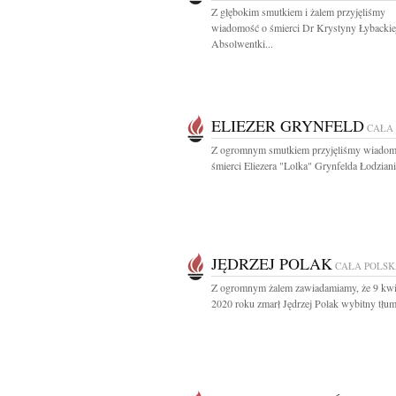
Z głębokim smutkiem i żalem przyjęliśmy
wiadomość o śmierci Dr Krystyny Łybackie
Absolwentki...
ELIEZER GRYNFELD
CAŁA
Z ogromnym smutkiem przyjęliśmy wiadom
śmierci Eliezera "Lolka" Grynfelda Łodzianin
JĘDRZEJ POLAK
CAŁA POLS
Z ogromnym żalem zawiadamiamy, że 9 kwi
2020 roku zmarł Jędrzej Polak wybitny tłum