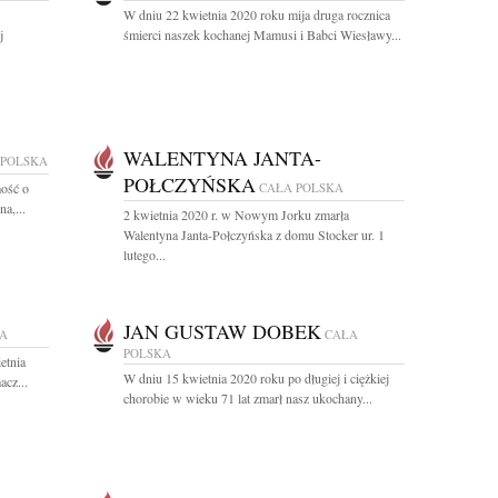
W dniu 22 kwietnia 2020 roku mija druga rocznica
j
śmierci naszek kochanej Mamusi i Babci Wiesławy...
WALENTYNA JANTA-
 POLSKA
POŁCZYŃSKA
ość o
CAŁA POLSKA
a,...
2 kwietnia 2020 r. w Nowym Jorku zmarła
Walentyna Janta-Połczyńska z domu Stocker ur. 1
lutego...
JAN GUSTAW DOBEK
KA
CAŁA
POLSKA
etnia
W dniu 15 kwietnia 2020 roku po długiej i ciężkiej
acz...
chorobie w wieku 71 lat zmarł nasz ukochany...