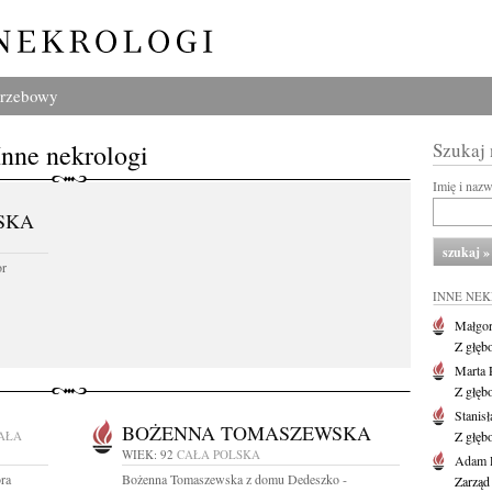
grzebowy
Inne nekrologi
Szukaj
Imię i naz
SKA
or
INNE NE
Małgor
Z głęb
Marta 
Z głęb
Stanis
BOŻENNA TOMASZEWSKA
AŁA
Z głęb
WIEK: 92
CAŁA POLSKA
Adam P
ra
Bożenna Tomaszewska z domu Dedeszko -
Zarząd