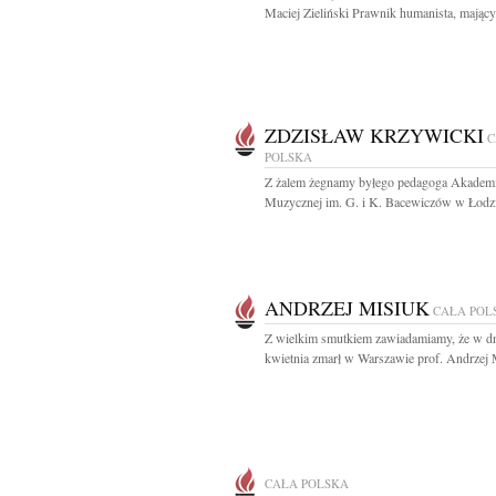
Maciej Zieliński Prawnik humanista, mający.
ZDZISŁAW KRZYWICKI
C
POLSKA
Z żalem żegnamy byłego pedagoga Akademi
Muzycznej im. G. i K. Bacewiczów w Łodzi,
ANDRZEJ MISIUK
CAŁA POL
Z wielkim smutkiem zawiadamiamy, że w d
kwietnia zmarł w Warszawie prof. Andrzej M
CAŁA POLSKA