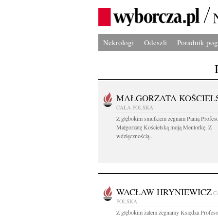
Nekrologi
Odeszli
Poradnik po
MAŁGORZATA KOŚCIEL
CAŁA POLSKA
Z głębokim smutkiem żegnam Panią Profes
Małgorzatę Kościelską moją Mentorkę. Z
wdzięcznością...
WACŁAW HRYNIEWICZ
C
POLSKA
Z głębokim żalem żegnamy Księdza Profeso