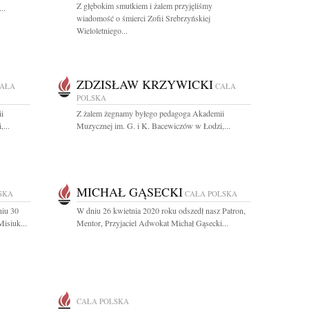
Z głębokim smutkiem i żalem przyjęliśmy
..
wiadomość o śmierci Zofii Srebrzyńskiej
Wieloletniego...
ZDZISŁAW KRZYWICKI
AŁA
CAŁA
POLSKA
i
Z żalem żegnamy byłego pedagoga Akademii
...
Muzycznej im. G. i K. Bacewiczów w Łodzi,...
MICHAŁ GĄSECKI
SKA
CAŁA POLSKA
niu 30
W dniu 26 kwietnia 2020 roku odszedł nasz Patron,
isiuk...
Mentor, Przyjaciel Adwokat Michał Gąsecki...
CAŁA POLSKA