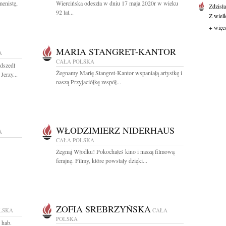
enistę,
Wiercińska odeszła w dniu 17 maja 2020r w wieku
Zdzisł
92 lat...
Z wiel
+ więc
MARIA STANGRET-KANTOR
A
CAŁA POLSKA
dszedł
Żegnamy Marię Stangret-Kantor wspaniałą artystkę i
Jerzy...
naszą Przyjaciółkę zespół...
WŁODZIMIERZ NIDERHAUS
A
CAŁA POLSKA
Żegnaj Włodku! Pokochałeś kino i naszą filmową
ferajnę. Filmy, które powstały dzięki...
ZOFIA SREBRZYŃSKA
LSKA
CAŁA
POLSKA
 hab.