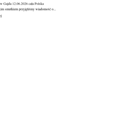
aw Gajda
12.06.2026
cała Polska
kim smutkiem przyjęliśmy wiadomość o...
ej