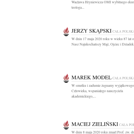
Wacława Hryniewicza OMI wybitnego ekum
teologa...
JERZY SKĄPSKI
CAŁA POLSK
W dniu 17 maja 2020 roku w wieku 87 lat o
Nasz Najukochańszy Mąż, Ojciec i Dziadek 
MAREK MODEL
CAŁA POLSK
W smutku i zadumie żegnamy wyjątkowego
Człowieka, wspaniałego nauczyciela
akademickiego,...
MACIEJ ZIELIŃSKI
CAŁA PO
W dniu 8 maja 2020 roku zmarł Prof. zw. dr