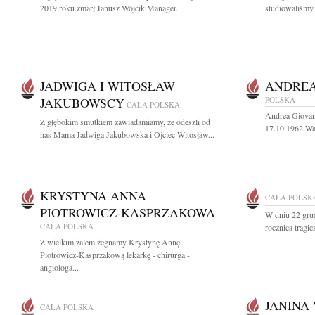
2019 roku zmarł Janusz Wójcik Manager...
studiowaliśmy
JADWIGA I WITOSŁAW
ANDREA
JAKUBOWSCY
POLSKA
CAŁA POLSKA
Andrea Giovan
Z głębokim smutkiem zawiadamiamy, że odeszli od
17.10.1962 War
nas Mama Jadwiga Jakubowska i Ojciec Witosław...
KRYSTYNA ANNA
CAŁA POLSK
PIOTROWICZ-KASPRZAKOWA
W dniu 22 grud
CAŁA POLSKA
rocznica tragi
Z wielkim żalem żegnamy Krystynę Annę
Piotrowicz-Kasprzakową lekarkę - chirurga -
angiologa...
JANINA
CAŁA POLSKA