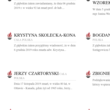
WZORE
Z głębokim żalem zawiadamiamy, że dnia 06 grudnia
2019 r. w wieku 92 lat zmarł prof. dr hab....
W dniu 5 grudn
mgr Janina We
KRYSTYNA SKOLECKA-KONA
BOGDAN
CAŁA POLSKA
POLSKA
Z głębokim żalem przyjęliśmy wiadomość, że w dniu
Z głębokim ża
6 grudnia 2019 roku zmarła adw. Krystyna...
Szelągowicza T
JERZY CZARTORYSKI
ZBIGNI
CAŁA
POLSKA
Podziękowanie
Dnia 17 listopada 2019 zmarł, w wieku 80 lat, w
którzy wspieral
Ottawie - Kanada, gdzie żył od 1965 roku, Jerzy...