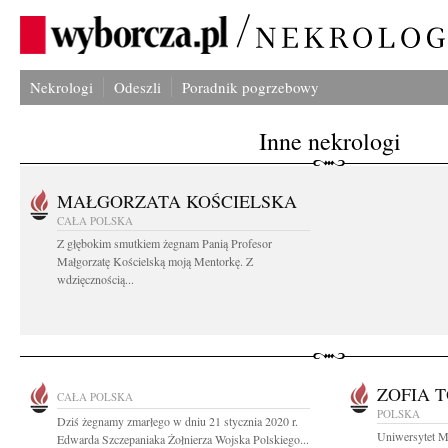
Nekrologi
Odeszli
Poradnik pogrzebowy
Inne nekrologi
MAŁGORZATA KOŚCIELSKA
CAŁA POLSKA
Z głębokim smutkiem żegnam Panią Profesor
Małgorzatę Kościelską moją Mentorkę. Z
wdzięcznością...
ZOFIA 
CAŁA POLSKA
POLSKA
Dziś żegnamy zmarłego w dniu 21 stycznia 2020 r.
Uniwersytet M
Edwarda Szczepaniaka Żołnierza Wojska Polskiego...