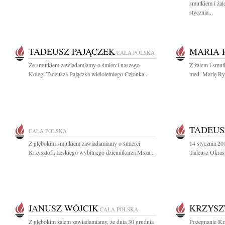
smutkiem i żal
stycznia...
TADEUSZ PAJĄCZEK
MARIA 
CAŁA POLSKA
Ze smutkiem zawiadamiamy o śmierci naszego
Z żalem i smut
Kolegi Tadeusza Pajączka wieloletniego Członka...
med. Marię R
TADEUS
CAŁA POLSKA
Z głębokim smutkiem zawiadamiamy o śmierci
14 stycznia 2
Krzysztofa Leskiego wybitnego dziennikarza Msza...
Tadeusz Okrasa
JANUSZ WÓJCIK
KRZYSZ
CAŁA POLSKA
Z głębokim żalem zawiadamiamy, że dnia 30 grudnia
Pożegnanie Kr