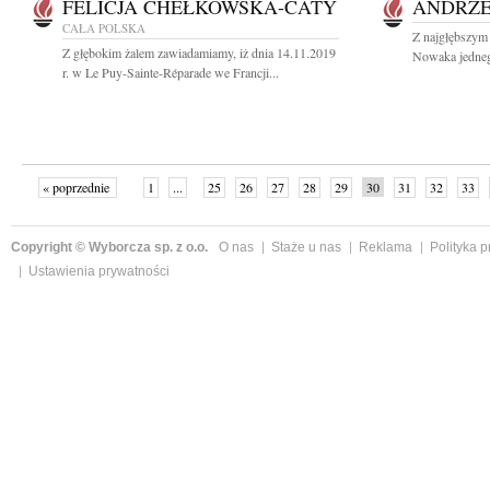
FELICJA CHEŁKOWSKA-CATY
ANDRZE
CAŁA POLSKA
Z najgłębszym
Z głębokim żalem zawiadamiamy, iż dnia 14.11.2019
Nowaka jedneg
r. w Le Puy-Sainte-Réparade we Francji...
« poprzednie
1
...
25
26
27
28
29
30
31
32
33
»
Copyright © Wyborcza sp. z o.o.
O nas
Staże u nas
Reklama
Polityka 
Ustawienia prywatności