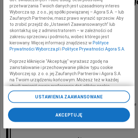
Tadeusza Gałkowskieg
przetwarzania Twoich danych jest uzasadniony interes
Wyborcza sp. z o.o., jej spółki powiązanej – Agora S.A. – lub
Zaufanych Partnerów, masz prawo wyrazić sprzeciw. Aby
profesora w Instytucie Psychologii UMCS
to zrobić przejdź do „Ustawień Zaawansowanych” lub
w latach 1975-1984
skontaktuj się z administratorem – w zależności od
zakresu sprzeciwu i podmiotu, wobec którego jest
kierowany. Więcej informacji znajdziesz w
Polityce
byłego Wicedyrektora Instytutu
Prywatności Wyborcza.pl
i
Polityce Prywatności Agora S.A.
Poprzez kliknięcie "Akceptuję" wyrażasz zgodę na
wybitnego znawcę psychologii rozwoju
zainstalowanie i przechowywanie plików typu cookie
i psychologii klinicznej dziecka,
Wyborczej sp. z o. o. jej Zaufanych Partnerów i Agora S.A.
na Twoim urządzeniu końcowym. Możesz też w każdej
chwili zmienić swoje preferencje dot. plików cookie,
znakomitego praktyka.
ponownie wywołując narzędzie do zarządzania Twoimi
USTAWIENIA ZAAWANSOWANE
preferencjami dot. przetwarzania danych poprzez
Człowieka o wielkim sercu i otwartym umyśle
odnośnik „Ustawienia prywatności” w stopce serwisu i
przechodząc do sekcji „Ustawienia zaawansowane”.
AKCEPTUJĘ
Zmiana ustawień plików cookie możliwa jest także za
Dyrekcja i pracownicy Instytutu Psychologii
pomocą ustawień przeglądarki.
My, nasi Zaufani Partnerzy i Agora S.A. możemy