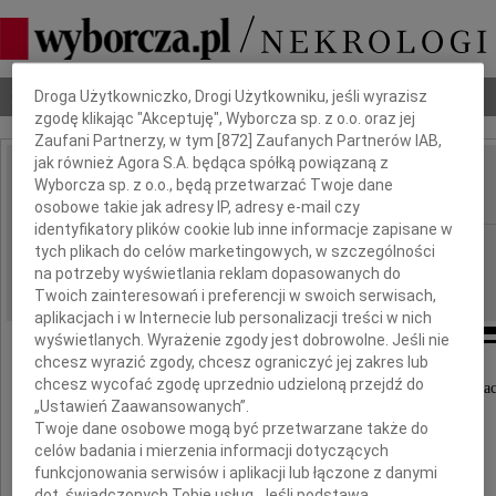
Dbamy o Twoją prywatność
Nekrologi
Odeszli
Poradnik pogrzebowy
Droga Użytkowniczko, Drogi Użytkowniku, jeśli wyrazisz
zgodę klikając "Akceptuję", Wyborcza sp. z o.o. oraz jej
Zaufani Partnerzy, w tym [
872
] Zaufanych Partnerów IAB,
jak również Agora S.A. będąca spółką powiązaną z
Tadeusz Gałkowski
Wyborcza sp. z o.o., będą przetwarzać Twoje dane
IMIĘ I NAZWISKO:
osobowe takie jak adresy IP, adresy e-mail czy
identyfikatory plików cookie lub inne informacje zapisane w
cała Polska
REGION:
tych plikach do celów marketingowych, w szczególności
na potrzeby wyświetlania reklam dopasowanych do
07.08.2020
DATA EMISJI:
Twoich zainteresowań i preferencji w swoich serwisach,
aplikacjach i w Internecie lub personalizacji treści w nich
wyświetlanych. Wyrażenie zgody jest dobrowolne. Jeśli nie
chcesz wyrazić zgody, chcesz ograniczyć jej zakres lub
chcesz wycofać zgodę uprzednio udzieloną przejdź do
Z wielkim żalem żegnamy naszego Mistrza i Przyjac
„Ustawień Zaawansowanych”.
Twoje dane osobowe mogą być przetwarzane także do
prof. dr. hab.
celów badania i mierzenia informacji dotyczących
funkcjonowania serwisów i aplikacji lub łączone z danymi
dot. świadczonych Tobie usług. Jeśli podstawą