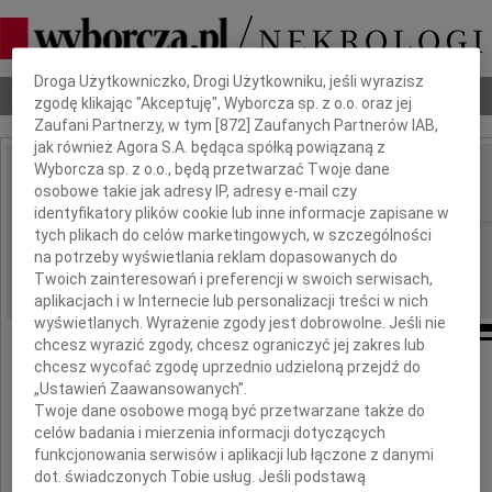
Dbamy o Twoją prywatność
Droga Użytkowniczko, Drogi Użytkowniku, jeśli wyrazisz
Nekrologi
Odeszli
Poradnik pogrzebowy
zgodę klikając "Akceptuję", Wyborcza sp. z o.o. oraz jej
Zaufani Partnerzy, w tym [
872
] Zaufanych Partnerów IAB,
jak również Agora S.A. będąca spółką powiązaną z
Wyborcza sp. z o.o., będą przetwarzać Twoje dane
Michał Borowski
osobowe takie jak adresy IP, adresy e-mail czy
IMIĘ I NAZWISKO:
identyfikatory plików cookie lub inne informacje zapisane w
tych plikach do celów marketingowych, w szczególności
cała Polska
REGION:
na potrzeby wyświetlania reklam dopasowanych do
17.07.2020
DATA EMISJI:
Twoich zainteresowań i preferencji w swoich serwisach,
aplikacjach i w Internecie lub personalizacji treści w nich
wyświetlanych. Wyrażenie zgody jest dobrowolne. Jeśli nie
chcesz wyrazić zgody, chcesz ograniczyć jej zakres lub
chcesz wycofać zgodę uprzednio udzieloną przejdź do
„Ustawień Zaawansowanych”.
Twoje dane osobowe mogą być przetwarzane także do
Wczoraj pożegnaliśmy
celów badania i mierzenia informacji dotyczących
funkcjonowania serwisów i aplikacji lub łączone z danymi
dot. świadczonych Tobie usług. Jeśli podstawą