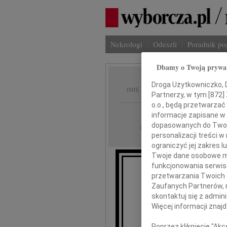
Nekrologi
Odeszli
Poradnik p
Dbamy o Twoją prywa
Adam 
Droga Użytkowniczko, Dr
IMIĘ I NAZWISKO:
Partnerzy, w tym [
872
]
o.o., będą przetwarzać 
cała Polska
REGION:
informacje zapisane w
dopasowanych do Twoich
11.07.2020
DATA EMISJI:
personalizacji treści 
ograniczyć jej zakres
Twoje dane osobowe mo
funkcjonowania serwisó
przetwarzania Twoich da
Ze sm
Zaufanych Partnerów, 
że 12 czer
skontaktuj się z admin
Więcej informacji znaj
Poprzez kliknięcie "Ak