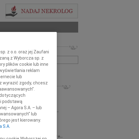
 nekrologów i wspomnień
. z o.o. oraz jej Zaufani
zwisko lub numer ogłoszenia:
ązaną z Wyborcza sp. z
ry plików cookie lub inne
wyświetlania reklam
+ szukanie zaawansowane
ernecie lub
sz wyrazić zgody, chcesz
KROLOGI
 Zaawansowanych”.
 Rytel
31.07.2026
cała Polska
 dotyczących
bokim żalem w sercu żegnamy naszą...
li podstawą
sław Gomułka
27.07.2026
cała Polska
nej – Agora S.A. – lub
bokim żalem przyjęliśmy wiadomość o...
aawansowanych” lub
Pilecki
17.07.2026
cała Polska
rego jest kierowany.
d Podkarpackiego Stowarzyszenia...
a S.A.
ław Gajda
12.06.2026
cała Polska
lkim smutkiem przyjęliśmy wiadomość o...
ypu cookie Wyborczej sp.