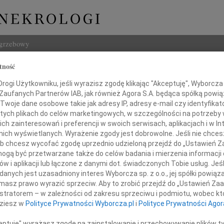
ogrzebowy
tność
Szukaj
Chrzanowski
ogi Użytkowniku, jeśli wyrazisz zgodę klikając "Akceptuję", Wyborcza sp
Imię i na
 Zaufanych Partnerów IAB, jak również Agora S.A. będąca spółką powi
Twoje dane osobowe takie jak adresy IP, adresy e-mail czy identyfikato
 tych plikach do celów marketingowych, w szczególności na potrzeby 
 zainteresowań i preferencji w swoich serwisach, aplikacjach i w Int
w nich wyświetlanych. Wyrażenie zgody jest dobrowolne. Jeśli nie chce
INNE NE
 lub chcesz wycofać zgodę uprzednio udzieloną przejdź do „Ustawień
Marta
gą być przetwarzane także do celów badania i mierzenia informacji
Z głę
w i aplikacji lub łączone z danymi dot. świadczonych Tobie usług. Jeś
Stani
nych jest uzasadniony interes Wyborcza sp. z o.o., jej spółki powiąza
utkiem w sercu zawiadamiamy,
Z głę
masz prawo wyrazić sprzeciw. Aby to zrobić przejdź do „Ustawień Z
wca w Kanadzie odszedł od nas nagle
Adam 
istratorem – w zależności od zakresu sprzeciwu i podmiotu, wobec któ
Zarzą
dziesz w
Polityce Prywatności Wyborcza.pl
i
Polityce Prywatności Agor
Zdzis
Z wie
ceptuję" wyrażasz zgodę na zainstalowanie i przechowywanie plików t