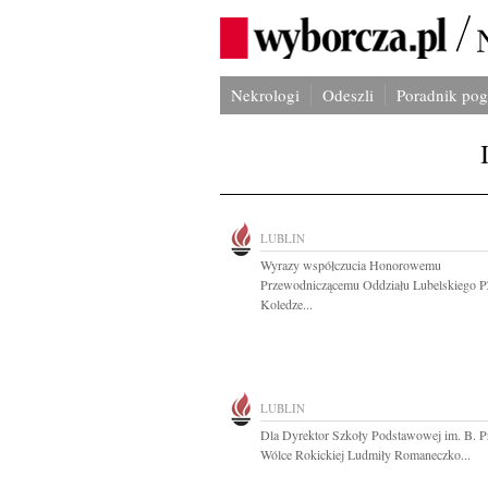
Nekrologi
Odeszli
Poradnik po
LUBLIN
Wyrazy współczucia Honorowemu
Przewodniczącemu Oddziału Lubelskiego 
Koledze...
LUBLIN
Dla Dyrektor Szkoły Podstawowej im. B. P
Wólce Rokickiej Ludmiły Romaneczko...