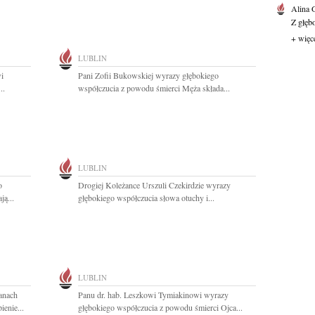
Alina
Z głęb
+ więc
LUBLIN
i
Pani Zofii Bukowskiej wyrazy głębokiego
..
współczucia z powodu śmierci Męża składa...
LUBLIN
o
Drogiej Koleżance Urszuli Czekirdzie wyrazy
ą...
głębokiego współczucia słowa otuchy i...
LUBLIN
lanach
Panu dr. hab. Leszkowi Tymiakinowi wyrazy
enie...
głębokiego współczucia z powodu śmierci Ojca...