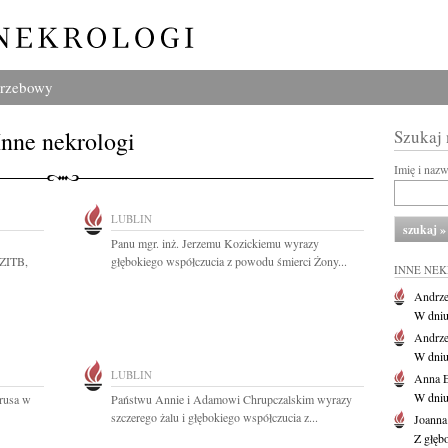
grzebowy
Inne nekrologi
Szukaj
Imię i naz
LUBLIN
Panu mgr. inż. Jerzemu Kozickiemu wyrazy
PZITB,
głębokiego współczucia z powodu śmierci Żony...
INNE NE
Andrze
W dniu 
Andrze
W dniu 
LUBLIN
Anna E
W dniu
rusa w
Państwu Annie i Adamowi Chrupczalskim wyrazy
szczerego żalu i głębokiego współczucia z...
Joanna
Z głęb