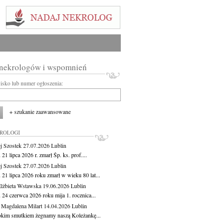
 nekrologów i wspomnień
wisko lub numer ogłoszenia:
+ szukanie zaawansowane
KROLOGI
j Szostek
27.07.2026
Lublin
21 lipca 2026 r. zmarł Śp. ks. prof....
j Szostek
27.07.2026
Lublin
21 lipca 2026 roku zmarł w wieku 80 lat...
lżbieta Wstawska
19.06.2026
Lublin
 24 czerwca 2026 roku mija 1. rocznica...
 Magdalena Milart
14.04.2026
Lublin
okim smutkiem żegnamy naszą Koleżankę...