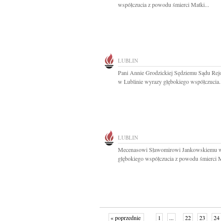
współczucia z powodu śmierci Matki...
LUBLIN
Pani Annie Grodzickiej Sędziemu Sądu Re
w Lublinie wyrazy głębokiego współczucia.
LUBLIN
Mecenasowi Sławomirowi Jankowskiemu 
głębokiego współczucia z powodu śmierci M
« poprzednie
1
...
22
23
24