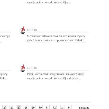
współczucia z powodu śmierci Ojca...
LUBLIN
jonowego
Mecenasowi Sławomirowi Jankowskiemu wyrazy
..
głębokiego współczucia z powodu śmierci Matki...
LUBLIN
wyrazy
Panu Profesorowi Grzegorzowi Litakowi wyrazy
atki...
współczucia z powodu śmierci Ojca składają...
25
26
27
28
29
30
31
32
...
44
następne