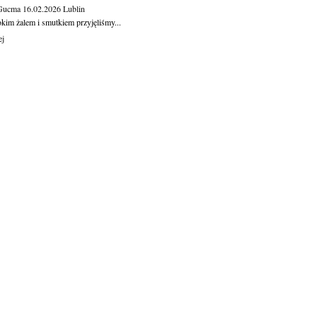
 Gucma
16.02.2026
Lublin
okim żalem i smutkiem przyjęliśmy...
ej