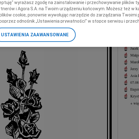
ceptuję" wyrażasz zgodę na zainstalowanie i przechowywanie plików t
Alin
Partnerów i Agora S.A. na Twoim urządzeniu końcowym. Możesz też w ka
Z głę
Męża
 plików cookie, ponownie wywołując narzędzie do zarządzania Twoimi 
+ wię
poprzez odnośnik „Ustawienia prywatności” w stopce serwisu i przec
NAJNOWS
ane”. Zmiana ustawień plików cookie możliwa jest także za pomocą u
składa
07.0
USTAWIENIA ZAAWANSOWANE
ość Zespołu Szkół nr 5 w Lublinie
nerzy i Agora S.A. możemy przetwarzać dane osobowe w następującyc
07.0
okalizacyjnych. Aktywne skanowanie charakterystyki urządzenia do ce
Jacek
cji na urządzeniu lub dostęp do nich. Spersonalizowane reklamy i tre
Małgo
w i ulepszanie usług.
Lista Zaufanych Partnerów
Marek
Jerzy
Asia
07.0
Eugen
Kryst
+ wię