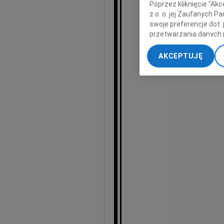
Poprzez kliknięcie "Ak
z o. o. jej Zaufanych 
swoje preferencje dot.
przetwarzania danych 
„Ustawienia zaawansow
AKCEPTUJĘ
Społeczn
My, nasi Zaufani Part
dokładnych danych geol
Przechowywanie informa
treści, badnie odbiorcó