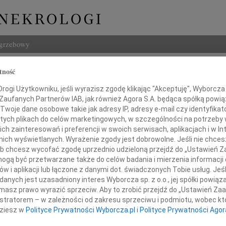
ogrzebowy
Szukaj
tność
Imię i na
ogi Użytkowniku, jeśli wyrazisz zgodę klikając "Akceptuję", Wyborcza sp
 Zaufanych Partnerów IAB, jak również Agora S.A. będąca spółką powi
Twoje dane osobowe takie jak adresy IP, adresy e-mail czy identyfikato
 tych plikach do celów marketingowych, w szczególności na potrzeby 
 zainteresowań i preferencji w swoich serwisach, aplikacjach i w Int
INNE NE
w nich wyświetlanych. Wyrażenie zgody jest dobrowolne. Jeśli nie chce
 lub chcesz wycofać zgodę uprzednio udzieloną przejdź do „Ustawień
Andrz
W dniu
gą być przetwarzane także do celów badania i mierzenia informacji
Pani
w i aplikacji lub łączone z danymi dot. świadczonych Tobie usług. Jeś
Andrz
nych jest uzasadniony interes Wyborcza sp. z o.o., jej spółki powiąza
W dni
Zofii Bukowskiej
masz prawo wyrazić sprzeciw. Aby to zrobić przejdź do „Ustawień Z
Anna 
istratorem – w zależności od zakresu sprzeciwu i podmiotu, wobec któ
W dni
dziesz w
Polityce Prywatności Wyborcza.pl
i
Polityce Prywatności Agor
azy głębokiego współczucia
Joann
z powodu śmierci
Z głę