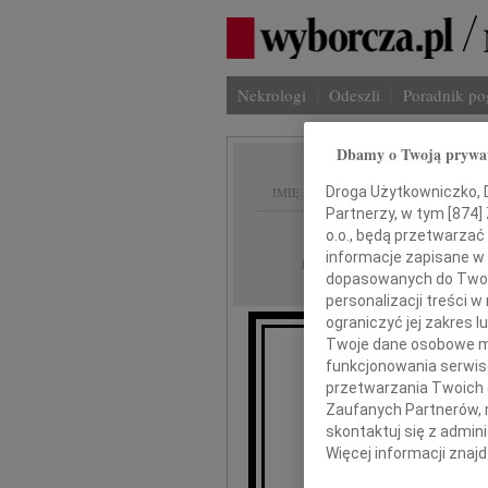
Nekrologi
Odeszli
Poradnik p
Dbamy o Twoją prywa
Droga Użytkowniczko, Dr
IMIĘ I NAZWISKO:
Partnerzy, w tym [
874
]
Lublin
REGION:
o.o., będą przetwarzać 
informacje zapisane w
12.03.2010
DATA EMISJI:
dopasowanych do Twoich
personalizacji treści 
ograniczyć jej zakres
Twoje dane osobowe mo
funkcjonowania serwisó
przetwarzania Twoich da
Zaufanych Partnerów, 
skontaktuj się z admin
Więcej informacji znaj
wyr