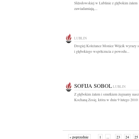
Skłodowskiej w Lublinie z głębokim żalem
zawiadamiają,...
LUBLIN
Drogiej Koleżance Monice Wójcik wyrazy s
i głębokiego współczucia z powodu...
SOFIJA SOBOL
LUBLIN
Z głębokim żalem i smutkiem żegnamy nasz
Kochaną Zosię, która w dniu 9 lutego 2010 r.
« poprzednie
1
...
23
24
25