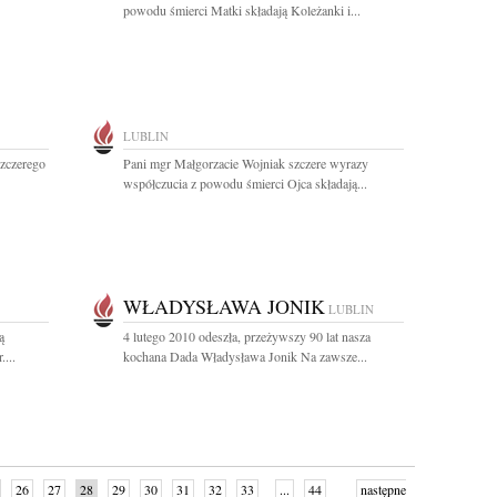
powodu śmierci Matki składają Koleżanki i...
LUBLIN
zczerego
Pani mgr Małgorzacie Wojniak szczere wyrazy
współczucia z powodu śmierci Ojca składają...
WŁADYSŁAWA JONIK
LUBLIN
ą
4 lutego 2010 odeszła, przeżywszy 90 lat nasza
...
kochana Dada Władysława Jonik Na zawsze...
26
27
28
29
30
31
32
33
...
44
następne