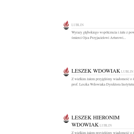
LUBLIN
Wyrazy głębokiego współczucia i żalu z p
śmierci Ojca Przyjacielowi Arturowi...
LESZEK WDOWIAK
LUBLIN
Z wielkim żalem przyjęliśmy wiadomość o ś
prof. Leszka Wdowiaka Dyrektora Instytutu.
LESZEK HIERONIM
WDOWIAK
LUBLIN
Z wielkim żalem przyjęliśmy wiadomość o ś