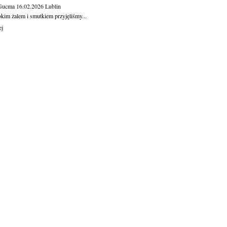
 Gucma
16.02.2026
Lublin
okim żalem i smutkiem przyjęliśmy...
ej