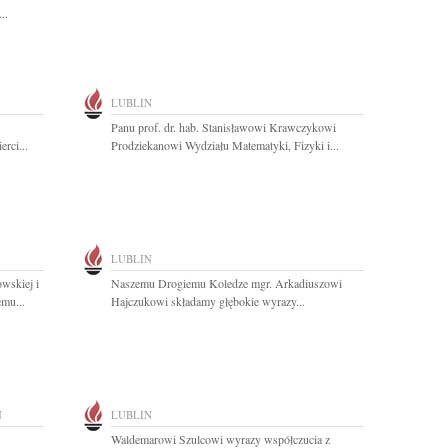
..
LUBLIN
Panu prof. dr. hab. Stanisławowi Krawczykowi
rci...
Prodziekanowi Wydziału Matematyki, Fizyki i...
LUBLIN
wskiej i
Naszemu Drogiemu Koledze mgr. Arkadiuszowi
mu...
Hajczukowi składamy głębokie wyrazy...
N
LUBLIN
Waldemarowi Szulcowi wyrazy współczucia z