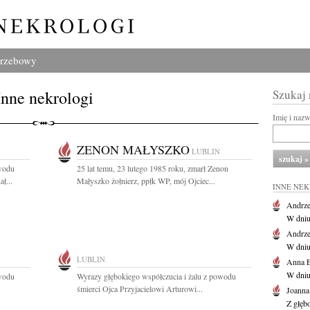
grzebowy
Inne nekrologi
Szukaj
Imię i naz
ZENON MAŁYSZKO
LUBLIN
owodu
25 lat temu, 23 lutego 1985 roku, zmarł Zenon
ł...
Małyszko żołnierz, ppłk WP, mój Ojciec...
INNE NE
Andrze
W dniu 
Andrze
W dniu 
LUBLIN
Anna E
W dniu
owodu
Wyrazy głębokiego współczucia i żalu z powodu
śmierci Ojca Przyjacielowi Arturowi...
Joanna
Z głęb