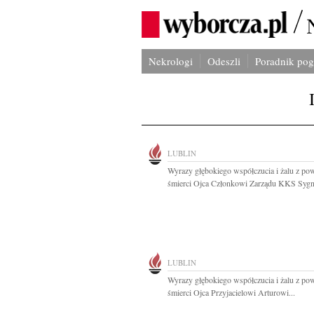
Nekrologi
Odeszli
Poradnik po
LUBLIN
Wyrazy głębokiego współczucia i żalu z p
śmierci Ojca Członkowi Zarządu KKS Sygna
LUBLIN
Wyrazy głębokiego współczucia i żalu z p
śmierci Ojca Przyjacielowi Arturowi...