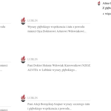
Alina
Z głęb
+ więc
LUBLIN
owodu
Wyrazy głębokiego współczucia i żalu z powodu
śmierci Ojca Doktorowi Arturowi Wdowiakowi...
LUBLIN
mierci
Pani Doktor Helenie Wdowiak Kierownikowi NZOZ
..
ALVITA w Lublinie wyrazy głębokiego...
LUBLIN
Pani Alicji Borzęckiej-Szajner wyrazy szczerego żalu
i głębokiego współczucia z powodu...
mierci