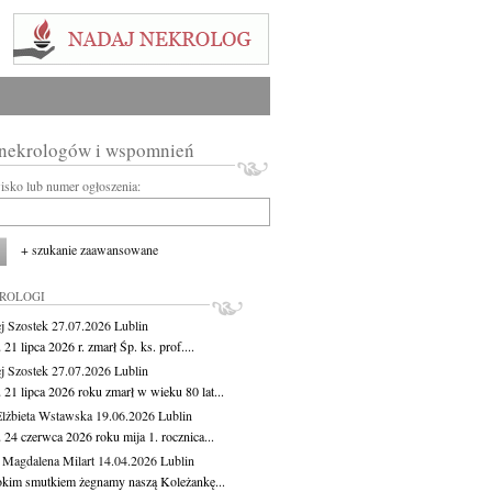
 nekrologów i wspomnień
wisko lub numer ogłoszenia:
+ szukanie zaawansowane
KROLOGI
j Szostek
27.07.2026
Lublin
21 lipca 2026 r. zmarł Śp. ks. prof....
j Szostek
27.07.2026
Lublin
21 lipca 2026 roku zmarł w wieku 80 lat...
lżbieta Wstawska
19.06.2026
Lublin
 24 czerwca 2026 roku mija 1. rocznica...
 Magdalena Milart
14.04.2026
Lublin
okim smutkiem żegnamy naszą Koleżankę...