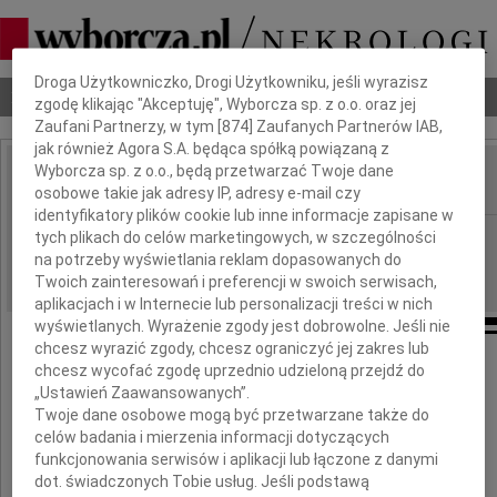
Dbamy o Twoją prywatność
Droga Użytkowniczko, Drogi Użytkowniku, jeśli wyrazisz
Nekrologi
Odeszli
Poradnik pogrzebowy
zgodę klikając "Akceptuję", Wyborcza sp. z o.o. oraz jej
Zaufani Partnerzy, w tym [
874
] Zaufanych Partnerów IAB,
jak również Agora S.A. będąca spółką powiązaną z
Wyborcza sp. z o.o., będą przetwarzać Twoje dane
osobowe takie jak adresy IP, adresy e-mail czy
IMIĘ I NAZWISKO:
identyfikatory plików cookie lub inne informacje zapisane w
Lublin
tych plikach do celów marketingowych, w szczególności
REGION:
na potrzeby wyświetlania reklam dopasowanych do
25.02.2010
DATA EMISJI:
Twoich zainteresowań i preferencji w swoich serwisach,
aplikacjach i w Internecie lub personalizacji treści w nich
wyświetlanych. Wyrażenie zgody jest dobrowolne. Jeśli nie
chcesz wyrazić zgody, chcesz ograniczyć jej zakres lub
chcesz wycofać zgodę uprzednio udzieloną przejdź do
Panu
„Ustawień Zaawansowanych”.
Twoje dane osobowe mogą być przetwarzane także do
celów badania i mierzenia informacji dotyczących
prof. Grzegorzowi Litakowi
funkcjonowania serwisów i aplikacji lub łączone z danymi
dot. świadczonych Tobie usług. Jeśli podstawą