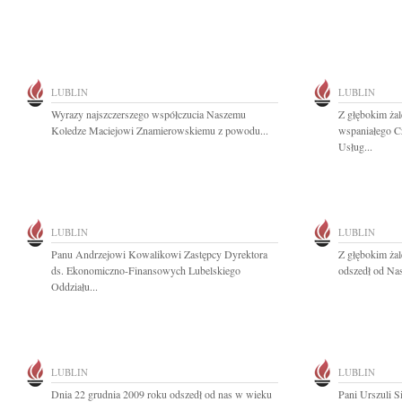
LUBLIN
LUBLIN
Wyrazy najszczerszego współczucia Naszemu
Z głębokim ża
Koledze Maciejowi Znamierowskiemu z powodu...
wspaniałego C
Usług...
LUBLIN
LUBLIN
Panu Andrzejowi Kowalikowi Zastępcy Dyrektora
Z głębokim ża
ds. Ekonomiczno-Finansowych Lubelskiego
odszedł od Nas
Oddziału...
LUBLIN
LUBLIN
Dnia 22 grudnia 2009 roku odszedł od nas w wieku
Pani Urszuli 