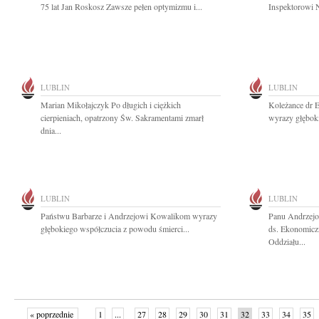
75 lat Jan Roskosz Zawsze pełen optymizmu i...
Inspektorowi 
LUBLIN
LUBLIN
Marian Mikołajczyk Po długich i ciężkich
Koleżance dr E
cierpieniach, opatrzony Św. Sakramentami zmarł
wyrazy głębok
dnia...
LUBLIN
LUBLIN
Państwu Barbarze i Andrzejowi Kowalikom wyrazy
Panu Andrzejo
głębokiego współczucia z powodu śmierci...
ds. Ekonomicz
Oddziału...
« poprzednie
1
...
27
28
29
30
31
32
33
34
35