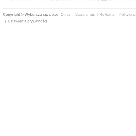
»
Copyright © Wyborcza sp. z o.o.
O nas
Staże u nas
Reklama
Polityka 
Ustawienia prywatności