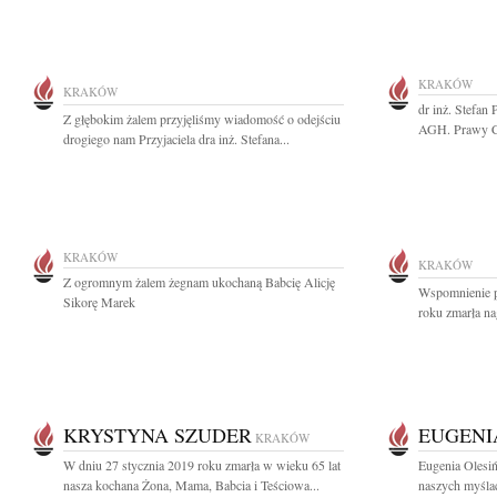
KRAKÓW
KRAKÓW
dr inż. Stefan
Z głębokim żalem przyjęliśmy wiadomość o odejściu
AGH. Prawy Cz
drogiego nam Przyjaciela dra inż. Stefana...
KRAKÓW
KRAKÓW
Z ogromnym żalem żegnam ukochaną Babcię Alicję
Wspomnienie po
Sikorę Marek
roku zmarła na
KRYSTYNA SZUDER
EUGENI
KRAKÓW
W dniu 27 stycznia 2019 roku zmarła w wieku 65 lat
Eugenia Olesiń
nasza kochana Żona, Mama, Babcia i Teściowa...
naszych myślac