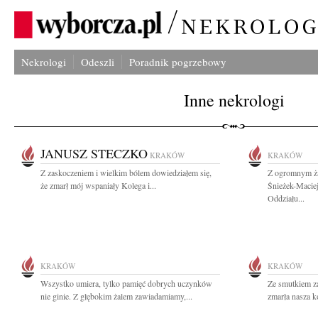
Nekrologi
Odeszli
Poradnik pogrzebowy
Inne nekrologi
JANUSZ STECZKO
KRAKÓW
KRAKÓW
Z zaskoczeniem i wielkim bólem dowiedziałem się,
Z ogromnym ża
że zmarł mój wspaniały Kolega i...
Śnieżek-Macie
Oddziału...
KRAKÓW
KRAKÓW
Wszystko umiera, tylko pamięć dobrych uczynków
Ze smutkiem z
nie ginie. Z głębokim żalem zawiadamiamy,...
zmarła nasza k