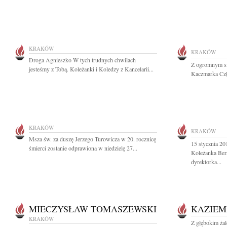
KRAKÓW
KRAKÓW
Droga Agnieszko W tych trudnych chwilach
Z ogromnym s
jesteśmy z Tobą. Koleżanki i Koledzy z Kancelarii...
Kaczmarka Czł
KRAKÓW
KRAKÓW
Msza św. za duszę Jerzego Turowicza w 20. rocznicę
15 stycznia 20
śmierci zostanie odprawiona w niedzielę 27...
Koleżanka Ber
dyrektorka...
MIECZYSŁAW TOMASZEWSKI
KAZIEM
KRAKÓW
Z głębokim ża