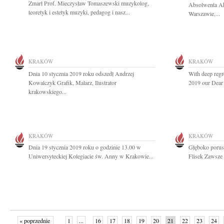
Zmarł Prof. Mieczysław Tomaszewski muzykolog,
Absolwenta A
teoretyk i estetyk muzyki, pedagog i nasz...
Warszawie,...
KRAKÓW
KRAKÓW
Dnia 10 stycznia 2019 roku odszedł Andrzej
With deep regr
Kowalczyk Grafik, Malarz, Ilustrator
2019 our Dear 
krakowskiego...
KRAKÓW
KRAKÓW
Dnia 19 stycznia 2019 roku o godzinie 13.00 w
Głęboko porus
Uniwersyteckiej Kolegiacie św. Anny w Krakowie...
Flisek Zawsze 
« poprzednie
1
...
16
17
18
19
20
21
22
23
24