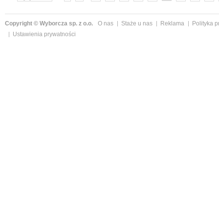
»
Copyright © Wyborcza sp. z o.o.
O nas
Staże u nas
Reklama
Polityka 
Ustawienia prywatności