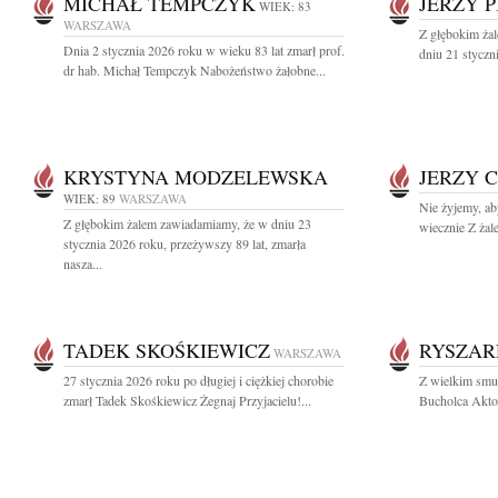
MICHAŁ TEMPCZYK
JERZY P
WIEK: 83
WARSZAWA
Z głębokim ża
Dnia 2 stycznia 2026 roku w wieku 83 lat zmarł prof.
dniu 21 styczn
dr hab. Michał Tempczyk Nabożeństwo żałobne...
KRYSTYNA MODZELEWSKA
JERZY 
WIEK: 89
WARSZAWA
Nie żyjemy, ab
Z głębokim żalem zawiadamiamy, że w dniu 23
wiecznie Z żal
stycznia 2026 roku, przeżywszy 89 lat, zmarła
nasza...
TADEK SKOŚKIEWICZ
RYSZAR
WARSZAWA
27 stycznia 2026 roku po długiej i ciężkiej chorobie
Z wielkim smu
zmarł Tadek Skośkiewicz Żegnaj Przyjacielu!...
Bucholca Akto