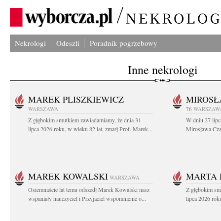
Nekrologi
Odeszli
Poradnik pogrzebowy
Inne nekrologi
MAREK PLISZKIEWICZ
MIROSŁ
WARSZAWA
76
WARSZAW
Z głębokim smutkiem zawiadamiamy, że dnia 31
W dniu 27 lipc
lipca 2026 roku, w wieku 82 lat, zmarł Prof. Marek...
Mirosława Czar
MAREK KOWALSKI
MARTA 
WARSZAWA
Osiemnaście lat temu odszedł Marek Kowalski nasz
Z głębokim sm
wspaniały nauczyciel i Przyjaciel wspomnienie o...
lipca 2026 roku