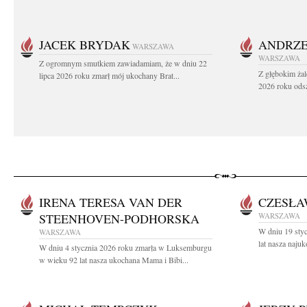
JACEK BRYDAK
ANDRZE
WARSZAWA
WARSZAWA
Z ogromnym smutkiem zawiadamiam, że w dniu 22
Z głębokim żal
lipca 2026 roku zmarł mój ukochany Brat...
2026 roku odsz
IRENA TERESA VAN DER
CZESŁA
STEENHOVEN-PODHORSKA
WARSZAWA
W dniu 19 sty
WARSZAWA
lat nasza naju
W dniu 4 stycznia 2026 roku zmarła w Luksemburgu
w wieku 92 lat nasza ukochana Mama i Bibi...