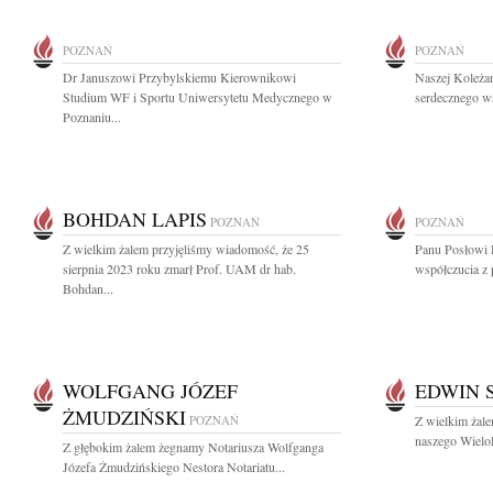
POZNAŃ
POZNAŃ
Dr Januszowi Przybylskiemu Kierownikowi
Naszej Koleża
Studium WF i Sportu Uniwersytetu Medycznego w
serdecznego ws
Poznaniu...
BOHDAN LAPIS
POZNAŃ
POZNAŃ
Z wielkim żalem przyjęliśmy wiadomość, że 25
Panu Posłowi
sierpnia 2023 roku zmarł Prof. UAM dr hab.
współczucia z 
Bohdan...
WOLFGANG JÓZEF
EDWIN 
ŻMUDZIŃSKI
POZNAŃ
Z wielkim żal
naszego Wielol
Z głębokim żalem żegnamy Notariusza Wolfganga
Józefa Żmudzińskiego Nestora Notariatu...