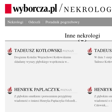
Nekrologi
Odeszli
Poradnik pogrzebowy
Inne nekrologi
TADEUSZ KOTŁOWSKI
TADEUS
POZNAŃ
Drogiemu Koledze Wojciechowi Kotłowskiemu
W dniu 3 sierp
składamy wyrazy głębokiego współczucia w...
Tadeusz Kotłow
HENRYK PAPLACZYK
HENRYK
POZNAŃ
Z głębokim smutkiem i poruszeniem przyjęliśmy
Z głębokim smu
wiadomość o śmierci Henryka Paplaczyka Odszedł...
wiadomość o ś
Człowiek,...