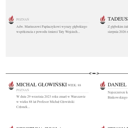
TADEUS
POZNAŃ
Adw. Mariuszowi Paplaczykowi wyrazy głębokiego
Z głębokim ża
współczucia z powodu śmierci Taty Wojciech...
sierpnia 2026 r
MICHAŁ GŁOWIŃSKI
DANIEL
WIEK: 88
POZNAŃ
Najszczersze k
W dniu 29 września 2023 roku zmarł w Warszawie
Binkowskiego W
w wieku 88 lat Profesor Michał Głowiński
Członek...