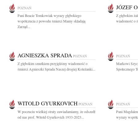
JÓZEF 
POZNAŃ
Pani Beacie Tomkowiak wyrazy głębokiego
Z głębokim ża
współczucia z powodu śmierci Mamy składają
wiadomość o ś
Zarząd...
AGNIESZKA SPRADA
POZNAŃ
POZNAŃ
Z głębokim smutkiem przyjęliśmy wiadomość o
Markowi Szyc
śmierci Agnieszki Sprada Naszej drogiej Koleżanki...
Społecznego T
WITOLD GYURKOVICH
POZNAŃ
POZNAŃ
W poczuciu wielkiej straty zawiadamiamy, że odszedł
Pani Magdaleni
od nas prof. Witold Gyurkovich 1933-2023...
wyrazy współcz