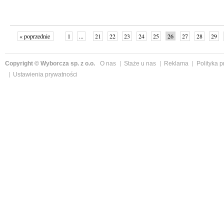
« poprzednie
1
...
21
22
23
24
25
26
27
28
29
»
Copyright © Wyborcza sp. z o.o.
O nas
Staże u nas
Reklama
Polityka 
Ustawienia prywatności