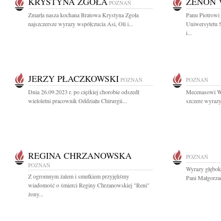
KRYSTYNA ZGOŁA
ZENON 
POZNAŃ
Zmarła nasza kochana Bratowa Krystyna Zgoła
Panu Piotrowi
najszczersze wyrazy współczucia Asi, Oli i...
Uniwersytetu 
i...
JERZY PŁACZKOWSKI
POZNAŃ
POZNAŃ
Dnia 26.09.2023 r. po ciężkiej chorobie odszedł
Mecenasowi Wo
wieloletni pracownik Oddziału Chirurgii...
szczere wyrazy
REGINA CHRZANOWSKA
POZNAŃ
POZNAŃ
Wyrazy głębok
Z ogromnym żalem i smutkiem przyjęliśmy
Pani Małgorzac
wiadomość o śmierci Reginy Chrzanowskiej "Reni"
żony...