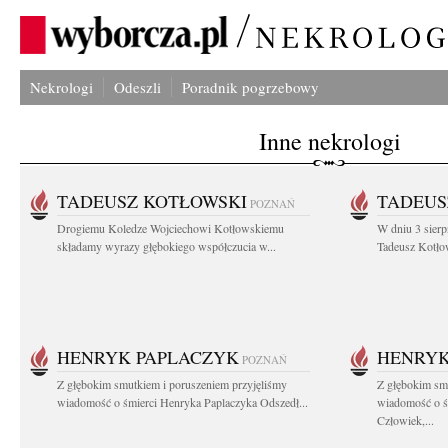
Nekrologi
Odeszli
Poradnik pogrzebowy
Inne nekrologi
TADEUSZ KOTŁOWSKI
TADEUS
POZNAŃ
Drogiemu Koledze Wojciechowi Kotłowskiemu
W dniu 3 sierp
składamy wyrazy głębokiego współczucia w...
Tadeusz Kotłow
HENRYK PAPLACZYK
HENRYK
POZNAŃ
Z głębokim smutkiem i poruszeniem przyjęliśmy
Z głębokim smu
wiadomość o śmierci Henryka Paplaczyka Odszedł...
wiadomość o ś
Człowiek,...