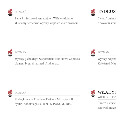
TADEUS
POZNAŃ
Panu Profesorowi Andrzejowi Wiśniewskiemu
Ewie, Agnieszc
składamy serdeczne wyrazy współczucia z powodu...
z powodu śmier
POZNAŃ
POZNAŃ
Wyrazy głębokiego współczucia oraz słowa wsparcia
Wyrazy Najszcz
dla gen. bryg. dr n. med. Andrzeja...
Koleżanki Magd
WŁADY
POZNAŃ
WIEK: 91
PO
Podziękowanie Dla Pana Doktora Mirosława B. z
Śmierć uśmiech
dyżuru sobotniego (3.08.br) w POSUM. Dla...
człowiek może 