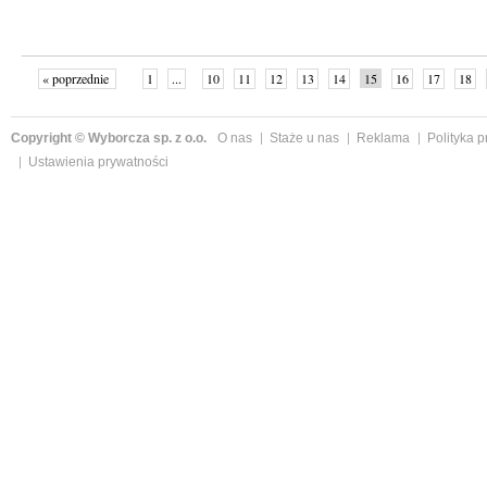
« poprzednie
1
...
10
11
12
13
14
15
16
17
18
»
Copyright © Wyborcza sp. z o.o.
O nas
Staże u nas
Reklama
Polityka 
Ustawienia prywatności