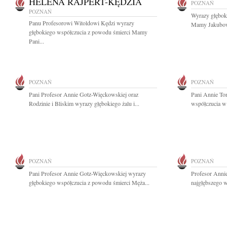
HELENA RAJPERT-KĘDZIA
POZNAŃ
POZNAŃ
Wyrazy głębok
Panu Profesorowi Witoldowi Kędzi wyrazy
Mamy Jakubowi
głębokiego współczucia z powodu śmierci Mamy
Pani...
POZNAŃ
POZNAŃ
Pani Profesor Annie Gotz-Więckowskiej oraz
Pani Annie To
Rodzinie i Bliskim wyrazy głębokiego żalu i...
współczucia w 
POZNAŃ
POZNAŃ
Pani Profesor Annie Gotz-Więckowskiej wyrazy
Profesor Anni
głębokiego współczucia z powodu śmierci Męża...
najgłębszego w