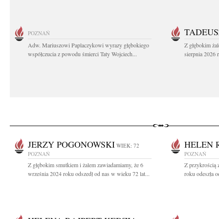
TADEUS
POZNAŃ
Adw. Mariuszowi Paplaczykowi wyrazy głębokiego
Z głębokim ża
współczucia z powodu śmierci Taty Wojciech...
sierpnia 2026 r
JERZY POGONOWSKI
HELEN 
WIEK: 72
POZNAŃ
POZNAŃ
Z głębokim smutkiem i żalem zawiadamiamy, że 6
Z przykrością
września 2024 roku odszedł od nas w wieku 72 lat...
roku odeszła o