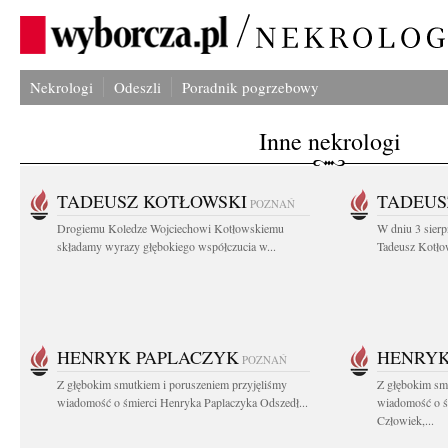
Nekrologi
Odeszli
Poradnik pogrzebowy
Inne nekrologi
TADEUSZ KOTŁOWSKI
TADEUS
POZNAŃ
Drogiemu Koledze Wojciechowi Kotłowskiemu
W dniu 3 sierp
składamy wyrazy głębokiego współczucia w...
Tadeusz Kotłow
HENRYK PAPLACZYK
HENRYK
POZNAŃ
Z głębokim smutkiem i poruszeniem przyjęliśmy
Z głębokim smu
wiadomość o śmierci Henryka Paplaczyka Odszedł...
wiadomość o ś
Człowiek,...