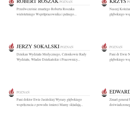
ROBERT ROSZAK
KRZYŚ
POZNAŃ
P
Przedwcześnie zmarłego Roberta Roszaka
Naszej Koleża
wieloletniego Współpracownika i pełnego...
głębokiego wsp
JERZY SOKALSKI
POZNAŃ
POZNAŃ
Dziekan Wydziału Medycznego, Członkowie Rady
Pani dr Ewie 
Wydziału, Władze Dziekańskie i Pracownicy...
głębokiego ws
EDWARD
POZNAŃ
Pani doktor Ewie Jasińskiej Wyrazy głębokiego
Zmarł generał
współczucia z powodu śmierci Mamy składają...
doświadczonego