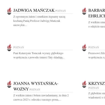
JADWIGA MAŃCZAK
BARBAR
POZNAŃ
EHRLIC
Z ogromnym żalem i smutkiem żegnamy naszą
kochaną Panią Profesor Jadwigę Mańczak
Z wielkim smu
niezwykle...
o odejściu nasz
POZNAŃ
POZNAŃ
Pani Katarzynie Tomczak wyrazy głębokiego
Prezesowi Zd
współczucia z powodu śmierci Taty składają...
współczucia z 
JOANNA WYSTAŃSKA-
KRZYSZ
WOŹNY
POZNAŃ
POZNAŃ
Z głębokim smu
Z wielkim żalem i bólem zawiadamiamy, że dnia 2
wiadomość o śm
czerwca 2023 r. odeszła z naszego grona,...