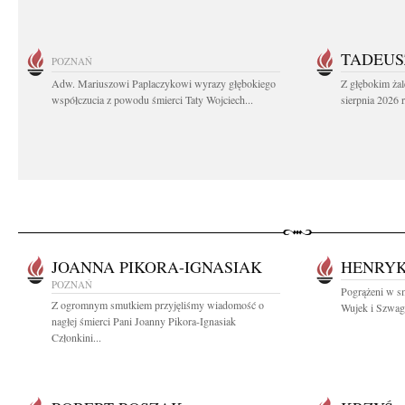
TADEUS
POZNAŃ
Adw. Mariuszowi Paplaczykowi wyrazy głębokiego
Z głębokim ża
współczucia z powodu śmierci Taty Wojciech...
sierpnia 2026 r
JOANNA PIKORA-IGNASIAK
HENRYK
POZNAŃ
Pogrążeni w s
Z ogromnym smutkiem przyjęliśmy wiadomość o
Wujek i Szwagi
nagłej śmierci Pani Joanny Pikora-Ignasiak
Członkini...