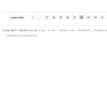
« poprzednie
1
...
23
24
25
26
27
28
29
30
31
»
Copyright © Wyborcza sp. z o.o.
O nas
Staże u nas
Reklama
Polityka 
Ustawienia prywatności