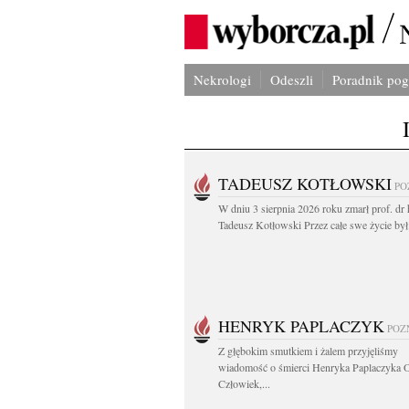
Nekrologi
Odeszli
Poradnik po
TADEUSZ KOTŁOWSKI
PO
W dniu 3 sierpnia 2026 roku zmarł prof. dr 
Tadeusz Kotłowski Przez całe swe życie był.
HENRYK PAPLACZYK
POZ
Z głębokim smutkiem i żalem przyjęliśmy
wiadomość o śmierci Henryka Paplaczyka 
Człowiek,...