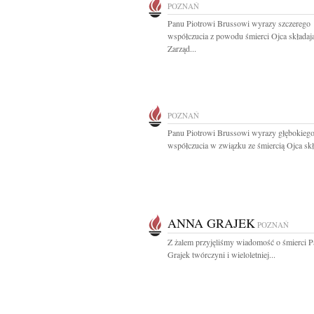
POZNAŃ
Panu Piotrowi Brussowi wyrazy szczerego
współczucia z powodu śmierci Ojca składaj
Zarząd...
POZNAŃ
Panu Piotrowi Brussowi wyrazy głębokieg
współczucia w związku ze śmiercią Ojca skła
ANNA GRAJEK
POZNAŃ
Z żalem przyjęliśmy wiadomość o śmierci 
Grajek twórczyni i wieloletniej...