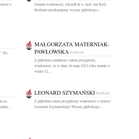
domość o
Smutna wiadomość, odszedł dr n. med. Jan Ryfa
Rodzinie przekazujemy wyrazy głębokiego...
MAŁGORZATA MATERNIAK-
PAWŁOWSKA
" (ks.
POZNAŃ
Z głębokim smutkiem i żalem przyjęliśmy
wiadomość, że w dniu 18 maja 2023 roku zmarła w
wieku 52...
LEONARD SZYMAŃSKI
POZNAŃ
iu na
Z głębokim żalem przyjęliśmy wiadomość o śmierci
dana...
Leonarda Szymańskiego Wyrazy głębokiego...