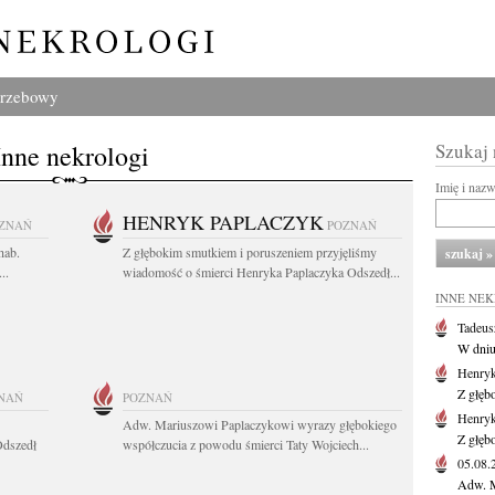
grzebowy
Inne nekrologi
Szukaj
Imię i naz
HENRYK PAPLACZYK
ZNAŃ
POZNAŃ
hab.
Z głębokim smutkiem i poruszeniem przyjęliśmy
..
wiadomość o śmierci Henryka Paplaczyka Odszedł...
INNE NE
Tadeus
W dniu 
Henryk
Z głęb
NAŃ
POZNAŃ
Henryk
Adw. Mariuszowi Paplaczykowi wyrazy głębokiego
Z głęb
Odszedł
współczucia z powodu śmierci Taty Wojciech...
05.08
Adw. M