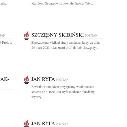
ady...
Karolowi Semrałowi z powodu śmierci Taty...
SZCZĘSNY SKIBIŃSKI
NAŃ
POZNAŃ
ł Prof. dr
Z poczuciem wielkiej straty zawiadamiamy, że dnia
24 maja 2023 roku zmarł prof. dr hab. Szczęsny...
AK-
JAN RYFA
POZNAŃ
Z wielkim smutkiem przyjęliśmy wiadomość o
śmierci dr n. med. Jan Ryfa Rodzinie składamy
wyrazy...
JAN RYFA
POZNAŃ