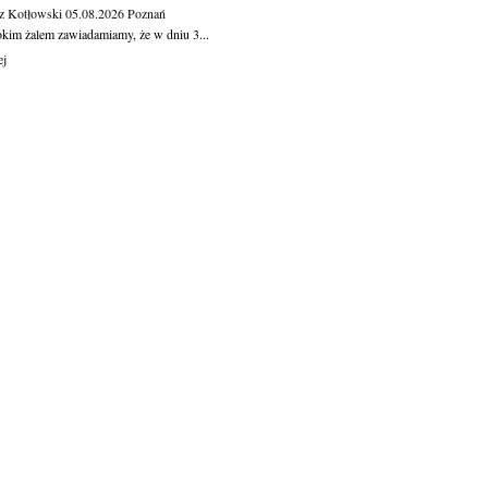
z Kotłowski
05.08.2026
Poznań
okim żalem zawiadamiamy, że w dniu 3...
ej