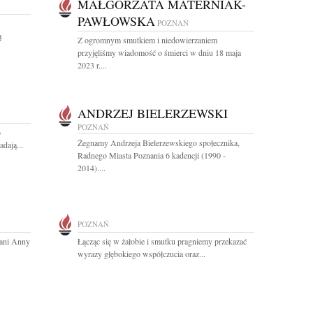
MAŁGORZATA MATERNIAK-
PAWŁOWSKA
POZNAŃ
ą
Z ogromnym smutkiem i niedowierzaniem
przyjęliśmy wiadomość o śmierci w dniu 18 maja
2023 r....
ANDRZEJ BIELERZEWSKI
POZNAŃ
o
Żegnamy Andrzeja Bielerzewskiego społecznika,
dają...
Radnego Miasta Poznania 6 kadencji (1990 -
2014)....
POZNAŃ
Pani Anny
Łącząc się w żałobie i smutku pragniemy przekazać
wyrazy głębokiego współczucia oraz...