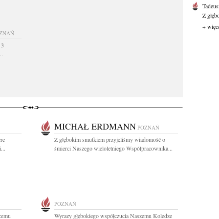
Tadeus
Z głęb
+ więc
ZNAŃ
 3
..
MICHAŁ ERDMANN
POZNAŃ
ere
Z głębokim smutkiem przyjęliśmy wiadomość o
...
śmierci Naszego wieloletniego Współpracownika...
POZNAŃ
cemu
Wyrazy głębokiego współczucia Naszemu Koledze