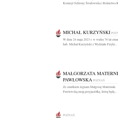
Komisji Ochrony Środowiska i Rolnictwa R
MICHAŁ KURZYŃSKI
POZ
W dniu 24 maja 2023 r. w wieku 76 lat zmar
hab. Michał Kurzyński z Wydziału Fizyki...
MAŁGORZATA MATERNI
PAWŁOWSKA
POZNAŃ
Ze smutkiem żegnam Małgosię Materniak-
Pawłowską moją przyjaciółkę, którą będę...
POZNAŃ