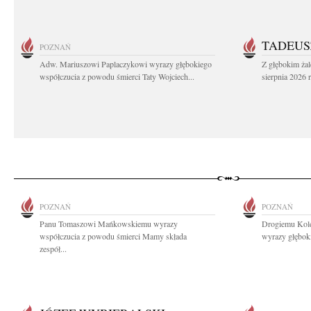
TADEUS
POZNAŃ
Adw. Mariuszowi Paplaczykowi wyrazy głębokiego
Z głębokim ża
współczucia z powodu śmierci Taty Wojciech...
sierpnia 2026 r
POZNAŃ
POZNAŃ
Panu Tomaszowi Mańkowskiemu wyrazy
Drogiemu Kol
współczucia z powodu śmierci Mamy składa
wyrazy głęboki
zespół...