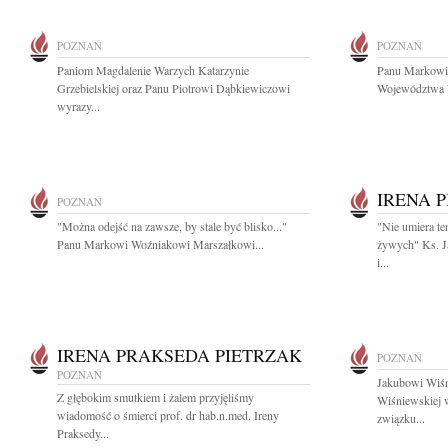
POZNAŃ
POZNAŃ
Paniom Magdalenie Warzych Katarzynie
Panu Markowi
Grzebielskiej oraz Panu Piotrowi Dąbkiewiczowi
Województwa W
wyrazy...
IRENA 
POZNAŃ
"Można odejść na zawsze, by stale być blisko..."
"Nie umiera te
Panu Markowi Woźniakowi Marszałkowi...
żywych" Ks. J
i...
IRENA PRAKSEDA PIETRZAK
POZNAŃ
POZNAŃ
Jakubowi Wiśn
Z głębokim smutkiem i żalem przyjęliśmy
Wiśniewskiej 
wiadomość o śmierci prof. dr hab.n.med. Ireny
związku...
Praksedy...