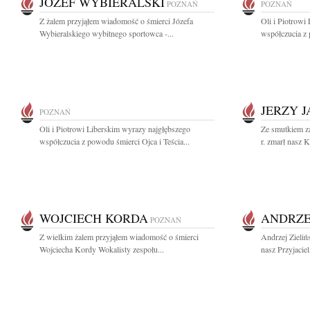
JÓZEF WYBIERALSKI
POZNAŃ
POZNAŃ
Z żalem przyjąłem wiadomość o śmierci Józefa
Oli i Piotrowi
Wybieralskiego wybitnego sportowca -...
współczucia z 
JERZY J
POZNAŃ
Oli i Piotrowi Liberskim wyrazy najgłębszego
Ze smutkiem z
współczucia z powodu śmierci Ojca i Teścia...
r. zmarł nasz K
WOJCIECH KORDA
ANDRZEJ
POZNAŃ
Z wielkim żalem przyjąłem wiadomość o śmierci
Andrzej Zieliń
Wojciecha Kordy Wokalisty zespołu...
nasz Przyjaciel