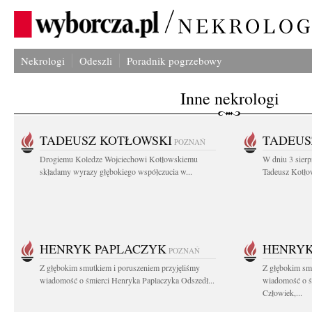
Nekrologi
Odeszli
Poradnik pogrzebowy
Inne nekrologi
TADEUSZ KOTŁOWSKI
TADEUS
POZNAŃ
Drogiemu Koledze Wojciechowi Kotłowskiemu
W dniu 3 sierp
składamy wyrazy głębokiego współczucia w...
Tadeusz Kotłow
HENRYK PAPLACZYK
HENRYK
POZNAŃ
Z głębokim smutkiem i poruszeniem przyjęliśmy
Z głębokim smu
wiadomość o śmierci Henryka Paplaczyka Odszedł...
wiadomość o ś
Człowiek,...