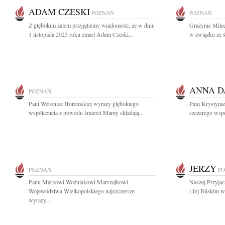
ADAM CZESKI
POZNAŃ
POZNAŃ
Z głębokim żalem przyjęliśmy wiadomość, że w dniu
Grażynie Mile
1 listopada 2023 roku zmarł Adam Czeski...
w związku ze ś
ANNA 
POZNAŃ
Pani Weronice Horemskiej wyrazy głębokiego
Pani Krystynie
współczucia z powodu śmierci Mamy składają...
szczerego wspó
JERZY
POZNAŃ
P
Panu Markowi Woźniakowi Marszałkowi
Naszej Przyjac
Województwa Wielkopolskiego najszczersze
i Jej Bliskim w
wyrazy...