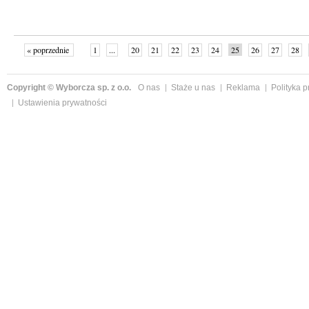
« poprzednie
1
...
20
21
22
23
24
25
26
27
28
»
Copyright © Wyborcza sp. z o.o.
O nas
Staże u nas
Reklama
Polityka 
Ustawienia prywatności