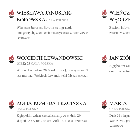
WIESŁAWA JANUSIAK-
WIEŃCZ
BOROWSKA
WĘGRZ
CAŁA POLSKA
Wiesława Janusiak-Borowska mgr nauk
Z żalem inform
politycznych, wieloletnia nauczycielka w Warszawie
zmarła w wieku
Bemowie....
WOJCIECH LEWANDOWSKI
JAN ZI
WIEK: 73
CAŁA POLSKA
Z głębokim ża
W dniu 1 września 2009 roku zmarł, przeżywszy 73
dniu 5 wrześni
lata mgr inż. Wojciech Lewandowski Msza święta...
ZOFIA KOMEDA TRZCIŃSKA
MARIA 
CAŁA POLSKA
CAŁA POLSK
Z głębokim żalem zawiadamiamy że w dniu 20
Dnia 31 sierpn
sierpnia 2009 roku zmarła Zofia Komeda Trzcińska...
Warszawie, pr
Wąsowicz...