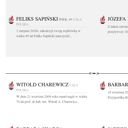
FELIKS SAPIŃSKI
JÓZEFA
WIEK: 69
CAŁA
POLSKA
Z żalem zawiad
3 sierpnia 2026r. zakończył swoją wędrówkę w
przeżywszy 104
wieku 69 lat Feliks Sapiński nauczyciel...
WITOLD CHAREWICZ
BARBAR
CAŁA
POLSKA
18 września 20
W dniu 21 września 2009 roku zmarł nagle w wieku
Przyjaciółka B
70 lat prof. dr hab. inż. Witold A. Charewicz...