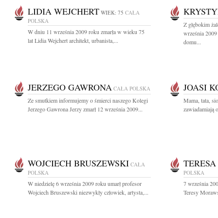
LIDIA WEJCHERT
KRYSTY
WIEK: 75
CAŁA
POLSKA
Z głębokim ża
W dniu 11 września 2009 roku zmarła w wieku 75
września 2009 
lat Lidia Wejchert architekt, urbanista,...
domu...
JERZEGO GAWRONA
JOASI 
CAŁA POLSKA
Ze smutkiem informujemy o śmierci naszego Kolegi
Mama, tata, si
Jerzego Gawrona Jerzy zmarł 12 września 2009...
zawiadamiają o 
WOJCIECH BRUSZEWSKI
TERESA
CAŁA
POLSKA
POLSKA
W niedzielę 6 września 2009 roku umarł profesor
7 września 200
Wojciech Bruszewski niezwykły człowiek, artysta,...
Teresy Morawsk