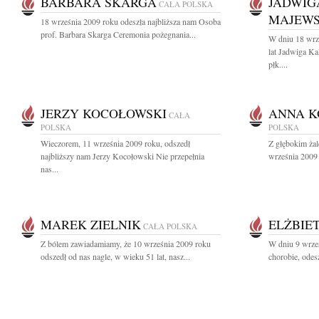
BARBARA SKARGA
JADWIG
CAŁA POLSKA
MAJEW
18 września 2009 roku odeszła najbliższa nam Osoba
prof. Barbara Skarga Ceremonia pożegnania...
W dniu 18 wrz
lat Jadwiga 
płk....
JERZY KOCOŁOWSKI
ANNA K
CAŁA
POLSKA
POLSKA
Wieczorem, 11 września 2009 roku, odszedł
Z głębokim ża
najbliższy nam Jerzy Kocołowski Nie przepełnia
września 2009 
nas...
MAREK ZIELNIK
ELŻBIE
CAŁA POLSKA
Z bólem zawiadamiamy, że 10 września 2009 roku
W dniu 9 wrześ
odszedł od nas nagle, w wieku 51 lat, nasz...
chorobie, ode