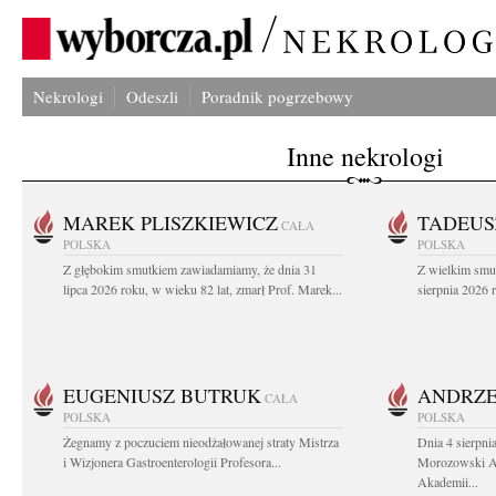
Nekrologi
Odeszli
Poradnik pogrzebowy
Inne nekrologi
MAREK PLISZKIEWICZ
TADEUS
CAŁA
POLSKA
POLSKA
Z głębokim smutkiem zawiadamiamy, że dnia 31
Z wielkim smu
lipca 2026 roku, w wieku 82 lat, zmarł Prof. Marek...
sierpnia 2026 r
EUGENIUSZ BUTRUK
ANDRZE
CAŁA
POLSKA
POLSKA
Żegnamy z poczuciem nieodżałowanej straty Mistrza
Dnia 4 sierpni
i Wizjonera Gastroenterologii Profesora...
Morozowski Ab
Akademii...