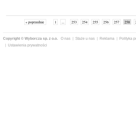
« poprzednie
1
...
253
254
255
256
257
258
Copyright © Wyborcza sp. z o.o.
O nas
Staże u nas
Reklama
Polityka 
Ustawienia prywatności