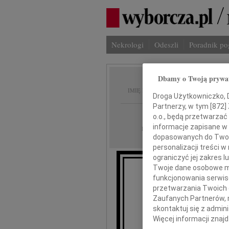
Nekrologi
Odeszli
Poradnik p
Dbamy o Twoją prywa
Konstan
IMIĘ I NAZWISKO:
Droga Użytkowniczko, Dr
Partnerzy, w tym [
872
]
cała Polska
REGION:
o.o., będą przetwarzać 
informacje zapisane w
20.10.2009
DATA EMISJI:
dopasowanych do Twoich
personalizacji treści 
ograniczyć jej zakres
Twoje dane osobowe mo
funkcjonowania serwisó
Z og
przetwarzania Twoich da
że 13 paź
Zaufanych Partnerów, 
skontaktuj się z admin
Więcej informacji znaj
nasz ukoch