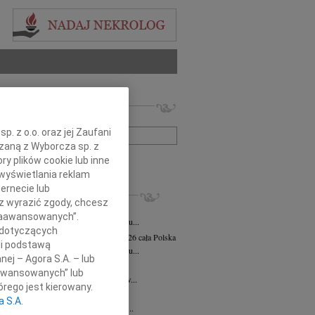
 nekrologów i wspomnień
zwisko lub numer ogłoszenia:
. z o.o. oraz jej Zaufani
ązaną z Wyborcza sp. z
+ szukanie zaawansowane
ry plików cookie lub inne
wyświetlania reklam
ernecie lub
KROLOGI
sz wyrazić zgody, chcesz
a Marciniak
03.08.2026
cała Polska
 Zaawansowanych”.
em zawiadamiamy, że 26 lipca 2026 roku...
 dotyczących
awa (Sławka) Wierzchowska
31.07.2026
cała Polska
li podstawą
pca 2026 r odeszła z tego świata w wieku...
nej – Agora S.A. – lub
ław Marszall
31.07.2026
cała Polska
aawansowanych” lub
eczną wachtę odszedł Kapitan Jarosław...
rego jest kierowany.
z Magiera
29.07.2026
cała Polska
a S.A.
iały i kochający Mąż, Tatuś, Dziadziu...