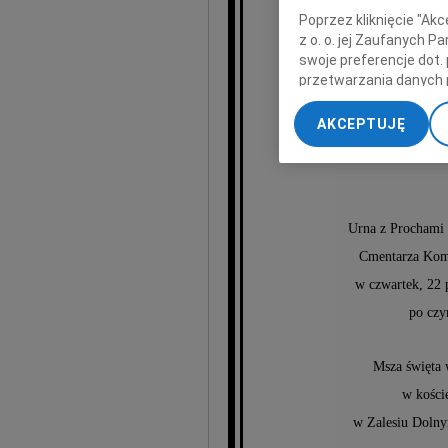
Poprzez kliknięcie "Ak
z o. o. jej Zaufanych 
Ko
swoje preferencje dot.
przetwarzania danych 
„Ustawienia zaawansow
AKCEPTUJĘ
My, nasi Zaufani Part
dokładnych danych geol
Przechowywanie informa
treści, badnie odbiorcó
Urna z Prochami 
Cmentarza Kom
w czwartek, 22 
po czy
Msza święta 
w kośc
w Zalesiu Dolnym