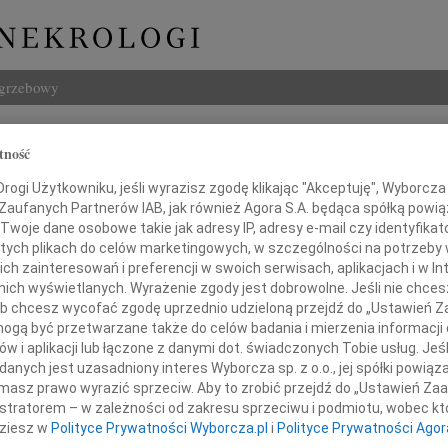
ogrzebowy
Szukaj
tność
ty Piotr Szułdrzyński
Imię i na
ogi Użytkowniku, jeśli wyrazisz zgodę klikając "Akceptuję", Wyborcza sp
 Zaufanych Partnerów IAB, jak również Agora S.A. będąca spółką powi
Twoje dane osobowe takie jak adresy IP, adresy e-mail czy identyfikato
 tych plikach do celów marketingowych, w szczególności na potrzeby 
 zainteresowań i preferencji w swoich serwisach, aplikacjach i w Int
INNE NE
w nich wyświetlanych. Wyrażenie zgody jest dobrowolne. Jeśli nie chce
Józef
 lub chcesz wycofać zgodę uprzednio udzieloną przejdź do „Ustawień
Z żal
gą być przetwarzane także do celów badania i mierzenia informacji
Wiesł
w i aplikacji lub łączone z danymi dot. świadczonych Tobie usług. Jeś
romnym bólem zawiadamiamy,
20 li
nych jest uzasadniony interes Wyborcza sp. z o.o., jej spółki powiąza
Jaros
dziernika 2009 roku w wieku 42 lat
masz prawo wyrazić sprzeciw. Aby to zrobić przejdź do „Ustawień Z
Na wi
odszedł nagle
istratorem – w zależności od zakresu sprzeciwu i podmiotu, wobec któ
Janus
dziesz w
Polityce Prywatności Wyborcza.pl
i
Polityce Prywatności Agor
any Syn, Mąż, Ojciec, Wnuk i Brat
Wspan