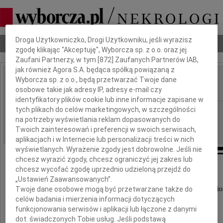
Dbamy o Twoją prywatność
Droga Użytkowniczko, Drogi Użytkowniku, jeśli wyrazisz
Nekrologi
Odeszli
Poradnik pogrzebowy
zgodę klikając "Akceptuję", Wyborcza sp. z o.o. oraz jej
Zaufani Partnerzy, w tym [
872
] Zaufanych Partnerów IAB,
jak również Agora S.A. będąca spółką powiązaną z
Wyborcza sp. z o.o., będą przetwarzać Twoje dane
Wiesław Brzoza
IMIĘ I NAZWISKO:
osobowe takie jak adresy IP, adresy e-mail czy
identyfikatory plików cookie lub inne informacje zapisane w
tych plikach do celów marketingowych, w szczególności
cała Polska
REGION:
na potrzeby wyświetlania reklam dopasowanych do
28.10.2009
DATA EMISJI:
Twoich zainteresowań i preferencji w swoich serwisach,
aplikacjach i w Internecie lub personalizacji treści w nich
wyświetlanych. Wyrażenie zgody jest dobrowolne. Jeśli nie
chcesz wyrazić zgody, chcesz ograniczyć jej zakres lub
chcesz wycofać zgodę uprzednio udzieloną przejdź do
Z głębokim żalem zawiadamiamy,
„Ustawień Zaawansowanych”.
że w dniu 26 października 2009 roku
Twoje dane osobowe mogą być przetwarzane także do
odszedł od nas ukochany Mąż, Ojciec i Dziadzio
celów badania i mierzenia informacji dotyczących
funkcjonowania serwisów i aplikacji lub łączone z danymi
dot. świadczonych Tobie usług. Jeśli podstawą