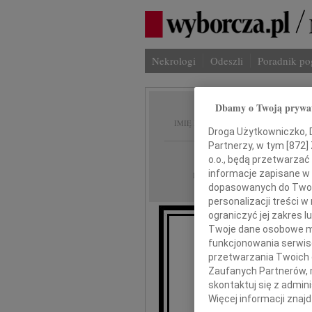
Nekrologi
Odeszli
Poradnik p
Dbamy o Twoją prywa
Barbar
IMIĘ I NAZWISKO:
Droga Użytkowniczko, Dr
Partnerzy, w tym [
872
]
cała Polska
REGION:
o.o., będą przetwarzać 
28.10.2009
informacje zapisane w
DATA EMISJI:
dopasowanych do Twoich
personalizacji treści 
ograniczyć jej zakres
Twoje dane osobowe mo
funkcjonowania serwisó
Z głę
przetwarzania Twoich da
że w dniu 22 p
Zaufanych Partnerów, 
ukoch
skontaktuj się z admin
Więcej informacji znaj