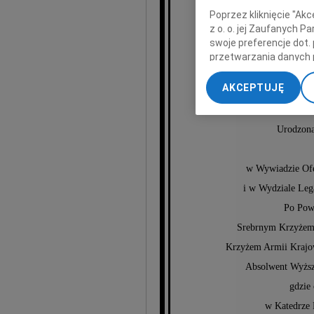
Bar
Poprzez kliknięcie "Ak
z o. o. jej Zaufanych 
W
swoje preferencje dot.
przetwarzania danych 
„Ustawienia zaawansow
AKCEPTUJĘ
My, nasi Zaufani Part
dokładnych danych geol
Przechowywanie informa
Urodzona
treści, badnie odbiorcó
w Wywiadzie Of
i w Wydziale Leg
Po Pow
Srebrnym Krzyżem 
Krzyżem Armii Krajo
Absolwent Wyższ
gdzie 
w Katedrze 