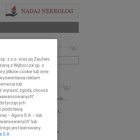
 nekrologów i wspomnień
zwisko lub numer ogłoszenia:
. z o.o. oraz jej Zaufani
ązaną z Wyborcza sp. z
+ szukanie zaawansowane
ry plików cookie lub inne
wyświetlania reklam
ernecie lub
KROLOGI
sz wyrazić zgody, chcesz
 Pliszkiewicz
07.08.2026
cała Polska
 Zaawansowanych”.
bokim smutkiem zawiadamiamy, że dnia 31...
 dotyczących
sz Kotłowski
07.08.2026
cała Polska
li podstawą
lkim smutkiem zawiadamiamy, że dnia 3...
nej – Agora S.A. – lub
iusz Butruk
07.08.2026
cała Polska
aawansowanych” lub
my z poczuciem nieodżałowanej straty...
rego jest kierowany.
zej Morozowski
06.08.2026
cała Polska
a S.A.
4 sierpnia 2026 roku zmarł Andrzej...