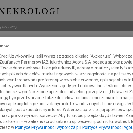
ogrzebowy
Szukaj
tność
a Z Knollów Wojtowiczowa
Imię i na
ogi Użytkowniku, jeśli wyrazisz zgodę klikając "Akceptuję", Wyborcza sp
 Zaufanych Partnerów IAB, jak również Agora S.A. będąca spółką powi
Twoje dane osobowe takie jak adresy IP, adresy e-mail czy identyfikato
 tych plikach do celów marketingowych, w szczególności na potrzeby 
 zainteresowań i preferencji w swoich serwisach, aplikacjach i w Int
INNE NE
w nich wyświetlanych. Wyrażenie zgody jest dobrowolne. Jeśli nie chce
Marek
 lub chcesz wycofać zgodę uprzednio udzieloną przejdź do „Ustawień
Z głę
gą być przetwarzane także do celów badania i mierzenia informacji
Tadeu
w i aplikacji lub łączone z danymi dot. świadczonych Tobie usług. Jeś
bokim smutkiem zawiadamiamy,
Z wie
nych jest uzasadniony interes Wyborcza sp. z o.o., jej spółki powiąza
Eugen
aździernika 2009 roku w Kanadzie zmarła
masz prawo wyrazić sprzeciw. Aby to zrobić przejdź do „Ustawień Z
Żegna
ana Matka, Babcia i Prababcia
istratorem – w zależności od zakresu sprzeciwu i podmiotu, wobec któ
Andr
dziesz w
Polityce Prywatności Wyborcza.pl
i
Polityce Prywatności Agor
Dnia 