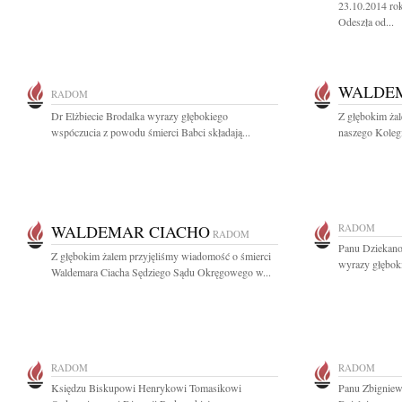
23.10.2014 ro
Odeszła od...
WALDEM
RADOM
Dr Elżbiecie Brodalka wyrazy głębokiego
Z głębokim ża
wspóczucia z powodu śmierci Babci składają...
naszego Koleg
WALDEMAR CIACHO
RADOM
RADOM
Panu Dziekano
Z głębokim żalem przyjęliśmy wiadomość o śmierci
wyrazy głęboki
Waldemara Ciacha Sędziego Sądu Okręgowego w...
RADOM
RADOM
Księdzu Biskupowi Henrykowi Tomasikowi
Panu Zbignie