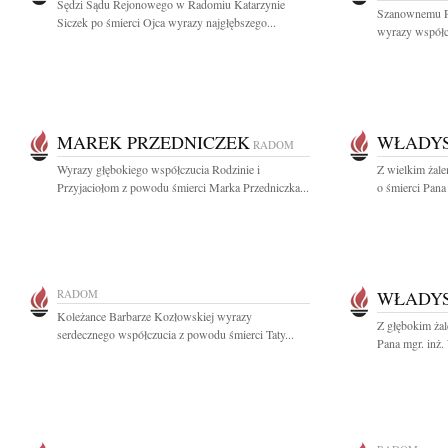
Sędzi Sądu Rejonowego w Radomiu Katarzynie
Szanownemu P
Siczek po śmierci Ojca wyrazy najgłębszego...
wyrazy współcz
MAREK PRZEDNICZEK
WŁADYS
RADOM
Wyrazy głębokiego współczucia Rodzinie i
Z wielkim żal
Przyjaciołom z powodu śmierci Marka Przedniczka...
o śmierci Pana
RADOM
WŁADYS
Koleżance Barbarze Kozłowskiej wyrazy
Z głębokim ża
serdecznego współczucia z powodu śmierci Taty...
Pana mgr. inż.