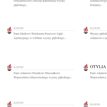
Ordynariuszowi Diecezji Radomskiej wyrazy
Dzielnicowego
głębokiego...
Dzielnicy...
RADOM
RADOM
Panu Markowi Wolskiemu Prezesowi Sądu
Wyrazy głębok
Apelacyjnego w Lublinie wyrazy głębokiego...
Adamcowi z po
OTYLIA
RADOM
Panu Adamowi Struzikowi Marszałkowi
Panu Adamowi
Województwa Mazowieckiego wyrazy głębokiego...
Województwa M
RADOM
RADOM