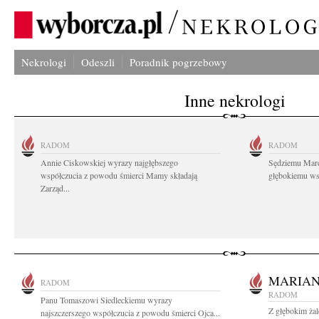
Nekrologi
Odeszli
Poradnik pogrzebowy
Inne nekrologi
RADOM
RADOM
Annie Ciskowskiej wyrazy najgłębszego
Sędziemu Mar
współczucia z powodu śmierci Mamy składają
głębokiemu wsp
Zarząd...
MARIAN
RADOM
RADOM
Panu Tomaszowi Siedleckiemu wyrazy
Z głębokim ża
najszczerszego współczucia z powodu śmierci Ojca...