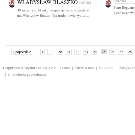
WŁADYSŁAW BŁASZKO
RADOM
RADOM
Panu Bogdano
30 sierpnia 2014 roku niespodziewanie odszedł od
głębokiego wsp
nas Władysław Błaszko Tak trudno uwierzyć, że...
« poprzednie
1
...
20
21
22
23
24
25
26
27
28
»
Copyright © Wyborcza sp. z o.o.
O nas
Staże u nas
Reklama
Polityka 
Ustawienia prywatności