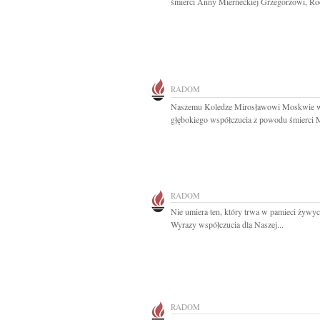
śmierci Anny Mierneckiej Grzegorzowi, Rodz
RADOM
Naszemu Koledze Mirosławowi Moskwie 
głębokiego współczucia z powodu śmierci 
RADOM
Nie umiera ten, który trwa w pamieci żywyc
Wyrazy współczucia dla Naszej...
RADOM