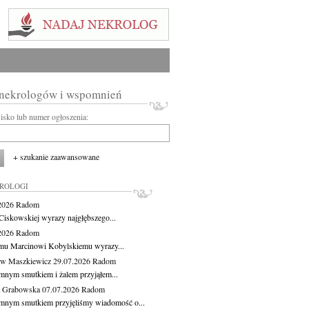
 nekrologów i wspomnień
wisko lub numer ogłoszenia:
+ szukanie zaawansowane
KROLOGI
.2026
Radom
Ciskowskiej wyrazy najgłębszego...
.2026
Radom
mu Marcinowi Kobylskiemu wyrazy...
aw Maszkiewicz
29.07.2026
Radom
mnym smutkiem i żalem przyjąłem...
a Grabowska
07.07.2026
Radom
mnym smutkiem przyjęliśmy wiadomość o...