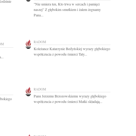
Rodzinie
"Nie umiera ten, Kto trwa w sercach i pamięci
naszej" Z głębokim smutkiem i żalem żegnamy
Pana...
RADOM
OM
Koleżance Katarzynie Bedyńskiej wyrazy głębokiego
współczucia z powodu śmierci Taty...
...
RADOM
Panu Jerzemu Brzozowskiemu wyrazy głębokiego
ębokiego
współczucia z powodu śmierci Matki składają...