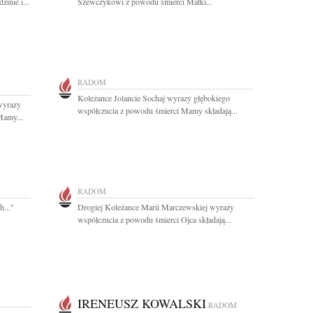
inie i...
Szewczykowi z powodu śmierci Matki...
RADOM
Koleżance Jolancie Sochaj wyrazy głębokiego
wyrazy
współczucia z powodu śmierci Mamy składają...
Mamy...
RADOM
h..."
Drogiej Koleżance Marii Marczewskiej wyrazy
współczucia z powodu śmierci Ojca składają...
IRENEUSZ KOWALSKI
RADOM