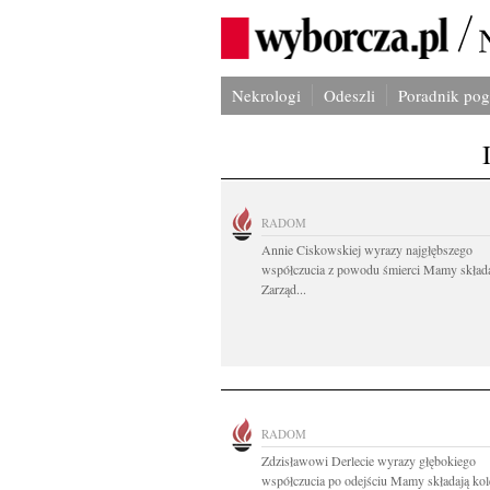
Nekrologi
Odeszli
Poradnik po
RADOM
Annie Ciskowskiej wyrazy najgłębszego
współczucia z powodu śmierci Mamy skład
Zarząd...
RADOM
Zdzisławowi Derlecie wyrazy głębokiego
współczucia po odejściu Mamy składają kole