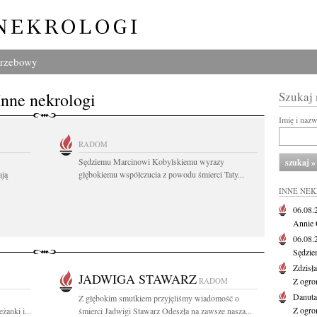
grzebowy
Inne nekrologi
Szukaj
Imię i naz
RADOM
Sędziemu Marcinowi Kobylskiemu wyrazy
ają
głębokiemu współczucia z powodu śmierci Taty...
INNE NE
06.08
Annie 
06.08
Sędzie
Zdzisł
JADWIGA STAWARZ
RADOM
Z ogro
Danut
Z głębokim smutkiem przyjęliśmy wiadomość o
Z ogro
żanki i...
śmierci Jadwigi Stawarz Odeszła na zawsze nasza...