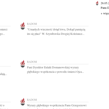
26.05
Panu D
+ więc
RADOM
mierci
"Umarłych wieczność dotąd trwa, Dokąd pamięcią
o...
im się płaci" W. Szymborska Drogiej Koleżance...
RADOM
Pani Dyrektor Eulalii Domanowskiej wyrazy
głębokiego współczucia z powodu śmierci Ojca...
dają...
RADOM
ść o
Wyrazy głębokiego współczucia Panu Grzegorzowi