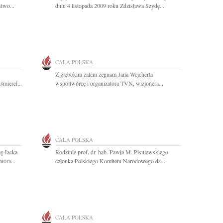
two...
dniu 4 listopada 2009 roku Zdzisława Szydę...
CAŁA POLSKA
Z głębokim żalem żegnam Jana Wejcherta
mierci...
współtwórcę i organizatora TVN, wizjonera...
CAŁA POLSKA
ę Jacka
Rodzinie prof. dr. hab. Pawła M. Pisulewskiego
tora...
członka Polskiego Komitetu Narodowego ds....
CAŁA POLSKA