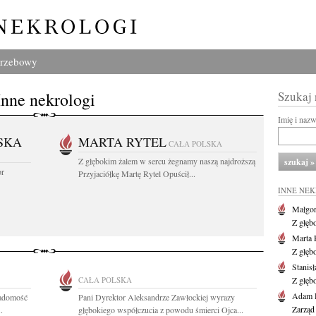
grzebowy
Inne nekrologi
Szukaj
Imię i naz
SKA
MARTA RYTEL
CAŁA POLSKA
Z głębokim żalem w sercu żegnamy naszą najdroższą
or
Przyjaciółkę Martę Rytel Opuścił...
INNE NE
Małgor
Z głęb
Marta 
Z głęb
Stanis
CAŁA POLSKA
Z głęb
Adam P
iadomość
Pani Dyrektor Aleksandrze Zawłockiej wyrazy
Zarząd
.
głębokiego współczucia z powodu śmierci Ojca...