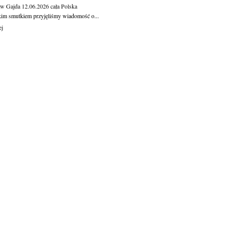
aw Gajda
12.06.2026
cała Polska
kim smutkiem przyjęliśmy wiadomość o...
ej