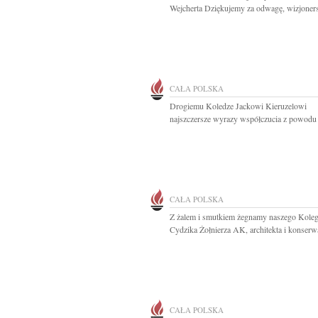
Wejcherta Dziękujemy za odwagę, wizjoners
CAŁA POLSKA
Drogiemu Koledze Jackowi Kieruzelowi
najszczersze wyrazy współczucia z powodu ś
CAŁA POLSKA
Z żalem i smutkiem żegnamy naszego Koleg
Cydzika Żołnierza AK, architekta i konserwa
CAŁA POLSKA