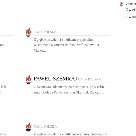
Zdzisł
Z wiel
+ więc
CAŁA POLSKA
Z głębokim żalem i smutkiem przyjęliśmy
nie
wiadomość o śmierci dr. hab. prof. nadzw. UŁ
Marka...
PAWEŁ SZEMRAJ
CAŁA POLSKA
 hab.
Z żalem zawiadamiamy, że 5 listopada 2009 roku
...
zmarł Kolega Paweł Szemraj Skarbnik Zarządu...
CAŁA POLSKA
Jana
Z głębokim żalem i smutkiem żegnamy zmarłego w