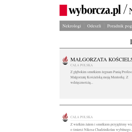
Nekrologi
Odeszli
Poradnik po
MAŁGORZATA KOŚCIEL
CAŁA POLSKA
Z głębokim smutkiem żegnam Panią Profes
Małgorzatę Kościelską moją Mentorkę. Z
wdzięcznością...
CAŁA POLSKA
Z wielkim żalem i smutkiem przyjęliśmy w
o śmierci Nikosa Chadzinikolau wybitnego..