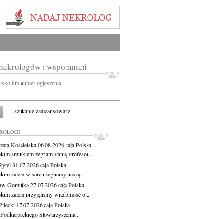
 nekrologów i wspomnień
wisko lub numer ogłoszenia:
+ szukanie zaawansowane
KROLOGI
zata Kościelska
06.08.2026
cała Polska
okim smutkiem żegnam Panią Profesor...
Rytel
31.07.2026
cała Polska
okim żalem w sercu żegnamy naszą...
ław Gomułka
27.07.2026
cała Polska
okim żalem przyjęliśmy wiadomość o...
ilecki
17.07.2026
cała Polska
 Podkarpackiego Stowarzyszenia...