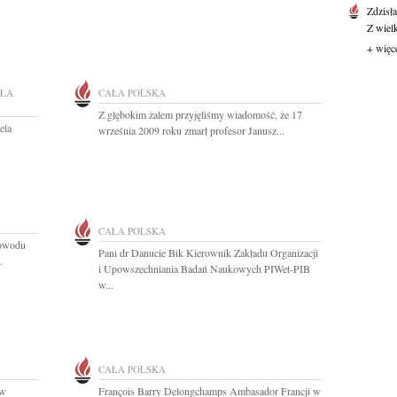
Zdzisł
Z wiel
+ więc
ŁA
CAŁA POLSKA
Z głębokim żalem przyjęliśmy wiadomość, że 17
ela
września 2009 roku zmarł profesor Janusz...
CAŁA POLSKA
powodu
Pani dr Danucie Bik Kierownik Zakładu Organizacji
.
i Upowszechniania Badań Naukowych PIWet-PIB
w...
CAŁA POLSKA
 w
François Barry Delongchamps Ambasador Francji w