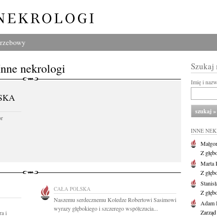
grzebowy
Inne nekrologi
Szukaj
Imię i naz
SKA
or
INNE NE
Małgor
Z głęb
Marta 
Z głęb
Stanis
CAŁA POLSKA
Z głęb
Naszemu serdecznemu Koledze Robertowi Sasimowi
Adam P
wyrazy głębokiego i szczerego współczucia...
Zarząd
a i