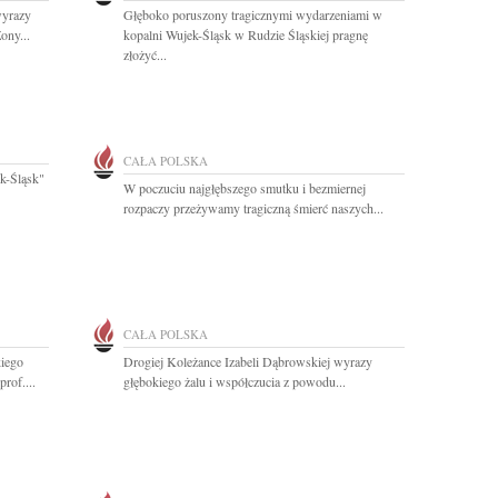
wyrazy
Głęboko poruszony tragicznymi wydarzeniami w
ony...
kopalni Wujek-Śląsk w Rudzie Śląskiej pragnę
złożyć...
CAŁA POLSKA
k-Śląsk"
W poczuciu najgłębszego smutku i bezmiernej
rozpaczy przeżywamy tragiczną śmierć naszych...
CAŁA POLSKA
kiego
Drogiej Koleżance Izabeli Dąbrowskiej wyrazy
rof....
głębokiego żalu i współczucia z powodu...