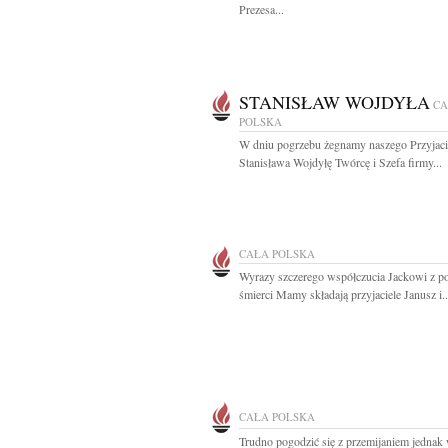
Prezesa...
STANISŁAW WOJDYŁA
CA
POLSKA
W dniu pogrzebu żegnamy naszego Przyjaci
Stanisława Wojdyłę Twórcę i Szefa firmy...
CAŁA POLSKA
Wyrazy szczerego współczucia Jackowi z 
śmierci Mamy składają przyjaciele Janusz i..
CAŁA POLSKA
Trudno pogodzić się z przemijaniem jednak