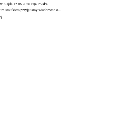
aw Gajda
12.06.2026
cała Polska
kim smutkiem przyjęliśmy wiadomość o...
ej