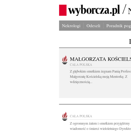
Nekrologi
Odeszli
Poradnik po
MAŁGORZATA KOŚCIEL
CAŁA POLSKA
Z głębokim smutkiem żegnam Panią Profes
Małgorzatę Kościelską moją Mentorkę. Z
wdzięcznością...
CAŁA POLSKA
Z ogromnym żalem i smutkiem przyjęliśmy
wiadomość o śmierci wieloletniego Dyrektor