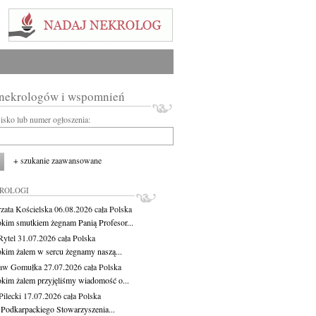
 nekrologów i wspomnień
wisko lub numer ogłoszenia:
+ szukanie zaawansowane
KROLOGI
zata Kościelska
06.08.2026
cała Polska
okim smutkiem żegnam Panią Profesor...
Rytel
31.07.2026
cała Polska
okim żalem w sercu żegnamy naszą...
ław Gomułka
27.07.2026
cała Polska
okim żalem przyjęliśmy wiadomość o...
ilecki
17.07.2026
cała Polska
 Podkarpackiego Stowarzyszenia...