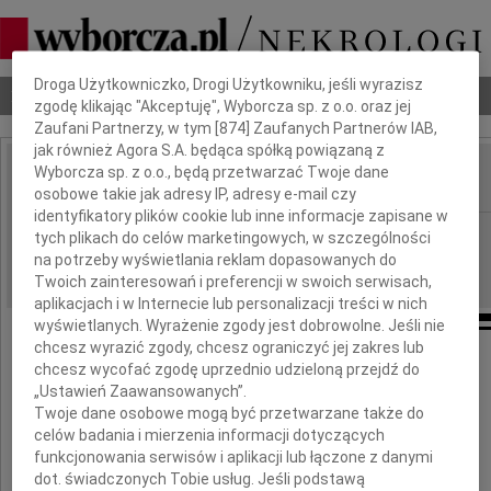
Dbamy o Twoją prywatność
Droga Użytkowniczko, Drogi Użytkowniku, jeśli wyrazisz
Nekrologi
Odeszli
Poradnik pogrzebowy
zgodę klikając "Akceptuję", Wyborcza sp. z o.o. oraz jej
Zaufani Partnerzy, w tym [
874
] Zaufanych Partnerów IAB,
jak również Agora S.A. będąca spółką powiązaną z
Wyborcza sp. z o.o., będą przetwarzać Twoje dane
osobowe takie jak adresy IP, adresy e-mail czy
IMIĘ I NAZWISKO:
identyfikatory plików cookie lub inne informacje zapisane w
cała Polska
REGION:
tych plikach do celów marketingowych, w szczególności
na potrzeby wyświetlania reklam dopasowanych do
17.11.2009
DATA EMISJI:
Twoich zainteresowań i preferencji w swoich serwisach,
aplikacjach i w Internecie lub personalizacji treści w nich
wyświetlanych. Wyrażenie zgody jest dobrowolne. Jeśli nie
chcesz wyrazić zgody, chcesz ograniczyć jej zakres lub
chcesz wycofać zgodę uprzednio udzieloną przejdź do
Agatko
„Ustawień Zaawansowanych”.
Twoje dane osobowe mogą być przetwarzane także do
celów badania i mierzenia informacji dotyczących
funkcjonowania serwisów i aplikacji lub łączone z danymi
dot. świadczonych Tobie usług. Jeśli podstawą
byłaś radością i uśmiechem.