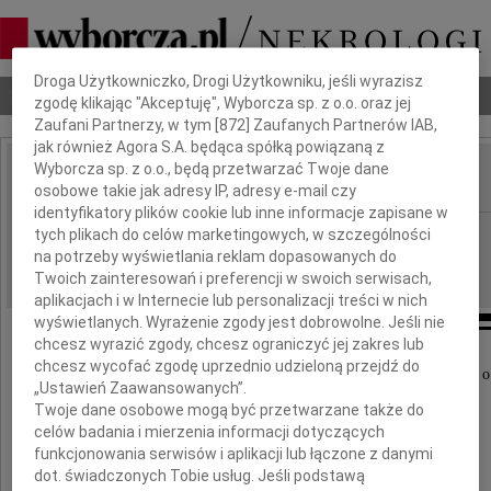
Dbamy o Twoją prywatność
Droga Użytkowniczko, Drogi Użytkowniku, jeśli wyrazisz
Nekrologi
Odeszli
Poradnik pogrzebowy
zgodę klikając "Akceptuję", Wyborcza sp. z o.o. oraz jej
Zaufani Partnerzy, w tym [
872
] Zaufanych Partnerów IAB,
jak również Agora S.A. będąca spółką powiązaną z
Wyborcza sp. z o.o., będą przetwarzać Twoje dane
osobowe takie jak adresy IP, adresy e-mail czy
IMIĘ I NAZWISKO:
identyfikatory plików cookie lub inne informacje zapisane w
cała Polska
tych plikach do celów marketingowych, w szczególności
REGION:
na potrzeby wyświetlania reklam dopasowanych do
17.11.2009
DATA EMISJI:
Twoich zainteresowań i preferencji w swoich serwisach,
aplikacjach i w Internecie lub personalizacji treści w nich
wyświetlanych. Wyrażenie zgody jest dobrowolne. Jeśli nie
chcesz wyrazić zgody, chcesz ograniczyć jej zakres lub
chcesz wycofać zgodę uprzednio udzieloną przejdź do
Z głębokim żalem i smutkiem przyjęliśmy wiadomość o
„Ustawień Zaawansowanych”.
Twoje dane osobowe mogą być przetwarzane także do
celów badania i mierzenia informacji dotyczących
funkcjonowania serwisów i aplikacji lub łączone z danymi
dot. świadczonych Tobie usług. Jeśli podstawą