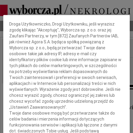
Dbamy o Twoją prywatność
Droga Użytkowniczko, Drogi Użytkowniku, jeśli wyrazisz
Nekrologi
Odeszli
Poradnik pogrzebowy
zgodę klikając "Akceptuję", Wyborcza sp. z o.o. oraz jej
Zaufani Partnerzy, w tym [
872
] Zaufanych Partnerów IAB,
jak również Agora S.A. będąca spółką powiązaną z
Wyborcza sp. z o.o., będą przetwarzać Twoje dane
IMIĘ I NAZWISKO:
osobowe takie jak adresy IP, adresy e-mail czy
identyfikatory plików cookie lub inne informacje zapisane w
cała Polska
REGION:
tych plikach do celów marketingowych, w szczególności
18.11.2009
na potrzeby wyświetlania reklam dopasowanych do
DATA EMISJI:
Twoich zainteresowań i preferencji w swoich serwisach,
aplikacjach i w Internecie lub personalizacji treści w nich
wyświetlanych. Wyrażenie zgody jest dobrowolne. Jeśli nie
chcesz wyrazić zgody, chcesz ograniczyć jej zakres lub
chcesz wycofać zgodę uprzednio udzieloną przejdź do
Małgosi, Jurkowi i Piotrusiow
„Ustawień Zaawansowanych”.
Twoje dane osobowe mogą być przetwarzane także do
celów badania i mierzenia informacji dotyczących
funkcjonowania serwisów i aplikacji lub łączone z danymi
wyrazy najgłębszego żalu i współczucia
dot. świadczonych Tobie usług. Jeśli podstawą