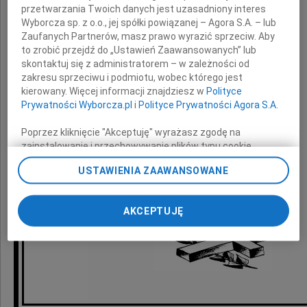
przetwarzania Twoich danych jest uzasadniony interes
z powodu śmierci
Wyborcza sp. z o.o., jej spółki powiązanej – Agora S.A. – lub
Zaufanych Partnerów, masz prawo wyrazić sprzeciw. Aby
to zrobić przejdź do „Ustawień Zaawansowanych” lub
Agatki
skontaktuj się z administratorem – w zależności od
zakresu sprzeciwu i podmiotu, wobec którego jest
kierowany. Więcej informacji znajdziesz w
Polityce
Prywatności Wyborcza.pl
i
Polityce Prywatności Agora S.A.
składają
Poprzez kliknięcie "Akceptuję" wyrażasz zgodę na
zainstalowanie i przechowywanie plików typu cookie
Wyborczej sp. z o. o. jej Zaufanych Partnerów i Agora S.A.
Małgorzata Żak i Zygmunt Solorz-Żak
USTAWIENIA ZAAWANSOWANE
na Twoim urządzeniu końcowym. Możesz też w każdej
chwili zmienić swoje preferencje dot. plików cookie,
ponownie wywołując narzędzie do zarządzania Twoimi
AKCEPTUJĘ
preferencjami dot. przetwarzania danych poprzez
odnośnik „Ustawienia prywatności” w stopce serwisu i
przechodząc do sekcji „Ustawienia zaawansowane”.
Zmiana ustawień plików cookie możliwa jest także za
pomocą ustawień przeglądarki.
My, nasi Zaufani Partnerzy i Agora S.A. możemy