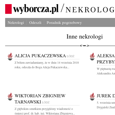
Nekrologi
Odeszli
Poradnik pogrzebowy
Inne nekrologi
ALICJA PUKACZEWSKA
ALEKSA
ŁÓDŹ
PRZYBY
Z bólem zawiadamiamy, że w dniu 14 września 2018
roku, odeszła do Boga Alicja Pukaczewska...
W piętnastą ro
Aleksandra An
WIKTORIAN ZBIGNIEW
JUREK 
TARNAWSKI
ŁÓDŹ
5. września um
Drygalski Znali
Z głębokim smutkiem przyjęliśmy wiadomość o
śmierci prof. dr. hab. inż. Wiktoriana Zbigniewa...