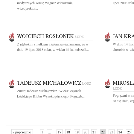
medycznych Anetę Wagner Wieloletnią
lipca 2008 rok
wicedyrektor...
WOJCIECH ROSŁONEK
JAN KR
ŁÓDŹ
Z głębokim smutkiem i żalem zawiadamiamy, że w
W dniu 14 lipca
dniu 19 lipca 2018 roku, w wieku 64 lat, odszedł...
chorobie w wie
TADEUSZ MICHAŁOWICZ
MIROSŁ
ŁÓDŹ
ŁÓDŹ
Zmarł Tadeusz Michałowicz "Wieża" członek
Pogrążeni w s
Łódzkiego Klubu Wysokogórskiego. Pogrzeb...
co się stało, ż
« poprzednie
1
...
17
18
19
20
21
22
23
24
25