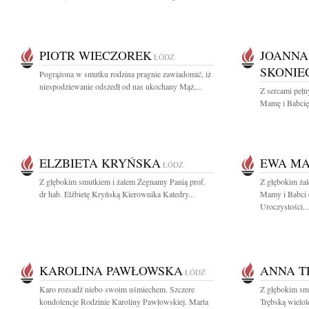
PIOTR WIECZOREK
JOANNA
ŁÓDŹ
SKONIE
Pogrążona w smutku rodzina pragnie zawiadomić, iż
niespodziewanie odszedł od nas ukochany Mąż,...
Z sercami peł
Mamę i Babcię
ELZBIETA KRYŃSKA
EWA MA
ŁÓDŹ
Z głębokim smutkiem i żalem Żegnamy Panią prof.
Z głębokim ża
dr hab. Elżbietę Kryńską Kierownika Katedry...
Mamy i Babci 
Uroczystości...
KAROLINA PAWŁOWSKA
ANNA T
ŁÓDŹ
Karo rozsadź niebo swoim uśmiechem. Szczere
Z głębokim sm
kondolencje Rodzinie Karoliny Pawłowskiej. Marta
Trębską wielol