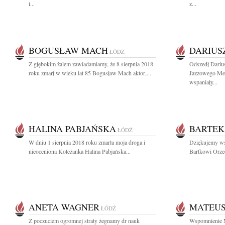
i...
z...
BOGUSŁAW MACH
DARIUSZ
ŁÓDŹ
Z głębokim żalem zawiadamiamy, że 8 sierpnia 2018
Odszedł Darius
roku zmarł w wieku lat 85 Bogusław Mach aktor,...
Jazzowego Mel
wspaniały...
HALINA PABJAŃSKA
BARTEK
ŁÓDŹ
W dniu 1 sierpnia 2018 roku zmarła moja droga i
Dziękujemy ws
nieoceniona Koleżanka Halina Pabjańska...
Bartkowi Orzec
ANETA WAGNER
MATEUS
ŁÓDŹ
Z poczuciem ogromnej straty żegnamy dr nauk
Wspomnienie M