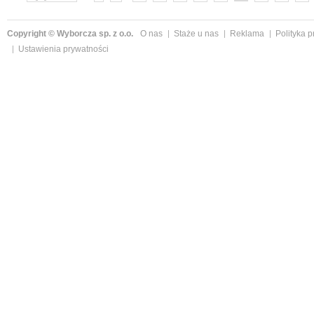
»
Copyright © Wyborcza sp. z o.o.
O nas
Staże u nas
Reklama
Polityka 
Ustawienia prywatności