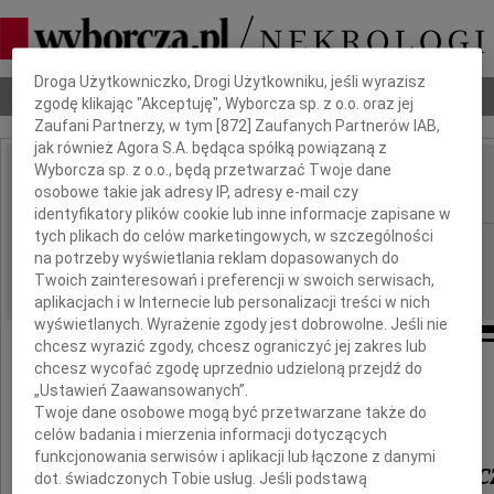
Dbamy o Twoją prywatność
Droga Użytkowniczko, Drogi Użytkowniku, jeśli wyrazisz
Nekrologi
Odeszli
Poradnik pogrzebowy
zgodę klikając "Akceptuję", Wyborcza sp. z o.o. oraz jej
Zaufani Partnerzy, w tym [
872
] Zaufanych Partnerów IAB,
jak również Agora S.A. będąca spółką powiązaną z
Wyborcza sp. z o.o., będą przetwarzać Twoje dane
Ewa Mackiewicz
osobowe takie jak adresy IP, adresy e-mail czy
IMIĘ I NAZWISKO:
identyfikatory plików cookie lub inne informacje zapisane w
tych plikach do celów marketingowych, w szczególności
Łódź
REGION:
na potrzeby wyświetlania reklam dopasowanych do
16.08.2018
DATA EMISJI:
Twoich zainteresowań i preferencji w swoich serwisach,
aplikacjach i w Internecie lub personalizacji treści w nich
wyświetlanych. Wyrażenie zgody jest dobrowolne. Jeśli nie
chcesz wyrazić zgody, chcesz ograniczyć jej zakres lub
chcesz wycofać zgodę uprzednio udzieloną przejdź do
„Ustawień Zaawansowanych”.
Z głębokim żalem zawiadamiamy
Twoje dane osobowe mogą być przetwarzane także do
o śmierci naszej Mamy i Babci
celów badania i mierzenia informacji dotyczących
funkcjonowania serwisów i aplikacji lub łączone z danymi
dr inż. Ewy Mackiewic
dot. świadczonych Tobie usług. Jeśli podstawą