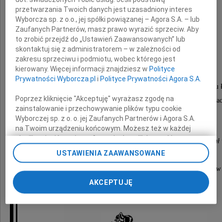
prof. dr hab.
przetwarzania Twoich danych jest uzasadniony interes
Wyborcza sp. z o.o., jej spółki powiązanej – Agora S.A. – lub
Zaufanych Partnerów, masz prawo wyrazić sprzeciw. Aby
Elżbietę Kryńską
to zrobić przejdź do „Ustawień Zaawansowanych” lub
skontaktuj się z administratorem – w zależności od
zakresu sprzeciwu i podmiotu, wobec którego jest
kierowany. Więcej informacji znajdziesz w
Polityce
Kierownika Katedry Polityki Ekonomicznej
Prywatności Wyborcza.pl
i
Polityce Prywatności Agora S.A.
na Wydziale Ekonomiczno-Socjologicznym Uniwersytetu 
Poprzez kliknięcie "Akceptuję" wyrażasz zgodę na
oddaną Przyjaciółkę, zawsze gotową do współpra
zainstalowanie i przechowywanie plików typu cookie
i życzliwego wsparcia.
Wyborczej sp. z o. o. jej Zaufanych Partnerów i Agora S.A.
na Twoim urządzeniu końcowym. Możesz też w każdej
chwili zmienić swoje preferencje dot. plików cookie,
Zarząd Polskiego Towarzystwa Ekonomicznego Oddział 
ponownie wywołując narzędzie do zarządzania Twoimi
USTAWIENIA ZAAWANSOWANE
oraz
preferencjami dot. przetwarzania danych poprzez
odnośnik „Ustawienia prywatności” w stopce serwisu i
Komitet Okręgowy Olimpiady Wiedzy Ekonomicznej w
przechodząc do sekcji „Ustawienia zaawansowane”.
AKCEPTUJĘ
Zmiana ustawień plików cookie możliwa jest także za
pomocą ustawień przeglądarki.
My, nasi Zaufani Partnerzy i Agora S.A. możemy