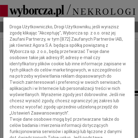
Dbamy o Twoją prywatność
Nekrologi
Odeszli
Poradnik pogrzebowy
Droga Użytkowniczko, Drogi Użytkowniku, jeśli wyrazisz
zgodę klikając "Akceptuję", Wyborcza sp. z o.o. oraz jej
Zaufani Partnerzy, w tym [
872
] Zaufanych Partnerów IAB,
jak również Agora S.A. będąca spółką powiązaną z
Elzbieta Kryńska
Wyborcza sp. z o.o., będą przetwarzać Twoje dane
IMIĘ I NAZWISKO:
osobowe takie jak adresy IP, adresy e-mail czy
identyfikatory plików cookie lub inne informacje zapisane w
Łódź
REGION:
tych plikach do celów marketingowych, w szczególności
na potrzeby wyświetlania reklam dopasowanych do
21.08.2018
DATA EMISJI:
Twoich zainteresowań i preferencji w swoich serwisach,
aplikacjach i w Internecie lub personalizacji treści w nich
wyświetlanych. Wyrażenie zgody jest dobrowolne. Jeśli nie
chcesz wyrazić zgody, chcesz ograniczyć jej zakres lub
chcesz wycofać zgodę uprzednio udzieloną przejdź do
Z głębokim smutkiem i żalem
„Ustawień Zaawansowanych”.
Twoje dane osobowe mogą być przetwarzane także do
Żegnamy Panią
celów badania i mierzenia informacji dotyczących
funkcjonowania serwisów i aplikacji lub łączone z danymi
dot. świadczonych Tobie usług. Jeśli podstawą