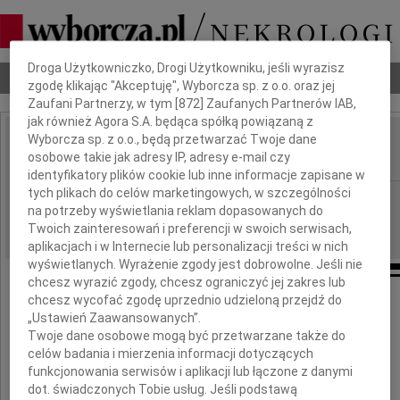
Dbamy o Twoją prywatność
Droga Użytkowniczko, Drogi Użytkowniku, jeśli wyrazisz
Nekrologi
Odeszli
Poradnik pogrzebowy
zgodę klikając "Akceptuję", Wyborcza sp. z o.o. oraz jej
Zaufani Partnerzy, w tym [
872
] Zaufanych Partnerów IAB,
jak również Agora S.A. będąca spółką powiązaną z
Wyborcza sp. z o.o., będą przetwarzać Twoje dane
Anna Trębska
osobowe takie jak adresy IP, adresy e-mail czy
IMIĘ I NAZWISKO:
identyfikatory plików cookie lub inne informacje zapisane w
tych plikach do celów marketingowych, w szczególności
Łódź
REGION:
na potrzeby wyświetlania reklam dopasowanych do
11.08.2018
DATA EMISJI:
Twoich zainteresowań i preferencji w swoich serwisach,
aplikacjach i w Internecie lub personalizacji treści w nich
wyświetlanych. Wyrażenie zgody jest dobrowolne. Jeśli nie
chcesz wyrazić zgody, chcesz ograniczyć jej zakres lub
chcesz wycofać zgodę uprzednio udzieloną przejdź do
„Ustawień Zaawansowanych”.
Z głębokim smutkiem żegnamy
Twoje dane osobowe mogą być przetwarzane także do
celów badania i mierzenia informacji dotyczących
funkcjonowania serwisów i aplikacji lub łączone z danymi
dot. świadczonych Tobie usług. Jeśli podstawą