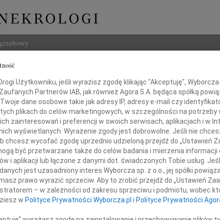
ogrzebowy
tność
Szukaj
na Pawłowska
ogi Użytkowniku, jeśli wyrazisz zgodę klikając "Akceptuję", Wyborcza sp
Imię i na
 Zaufanych Partnerów IAB, jak również Agora S.A. będąca spółką powi
Twoje dane osobowe takie jak adresy IP, adresy e-mail czy identyfikato
 tych plikach do celów marketingowych, w szczególności na potrzeby 
 zainteresowań i preferencji w swoich serwisach, aplikacjach i w Int
w nich wyświetlanych. Wyrażenie zgody jest dobrowolne. Jeśli nie chce
INNE NE
 lub chcesz wycofać zgodę uprzednio udzieloną przejdź do „Ustawień
Czesł
gą być przetwarzane także do celów badania i mierzenia informacji
Z głę
w i aplikacji lub łączone z danymi dot. świadczonych Tobie usług. Jeś
Andrz
nych jest uzasadniony interes Wyborcza sp. z o.o., jej spółki powiąza
Karo
W dni
masz prawo wyrazić sprzeciw. Aby to zrobić przejdź do „Ustawień Z
Marek
istratorem – w zależności od zakresu sprzeciwu i podmiotu, wobec któ
Z głę
dziesz w
Polityce Prywatności Wyborcza.pl
i
Polityce Prywatności Agor
Barto
sadź niebo swoim uśmiechem.
Dzisia
ceptuję" wyrażasz zgodę na zainstalowanie i przechowywanie plików t