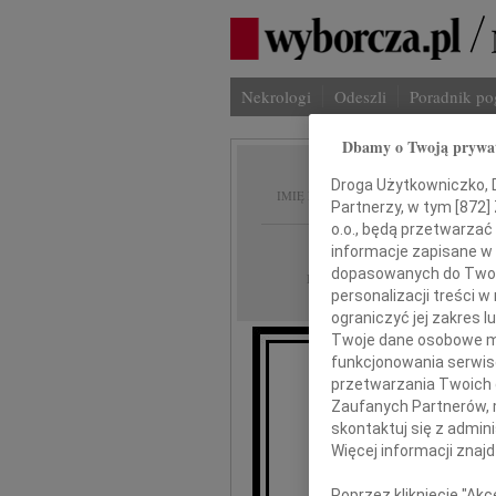
Nekrologi
Odeszli
Poradnik p
Dbamy o Twoją prywa
Karoli
Droga Użytkowniczko, Dr
IMIĘ I NAZWISKO:
Partnerzy, w tym [
872
]
o.o., będą przetwarzać 
Łódź
REGION:
informacje zapisane w
dopasowanych do Twoich
16.08.2018
DATA EMISJI:
personalizacji treści 
ograniczyć jej zakres
Twoje dane osobowe mo
funkcjonowania serwisó
przetwarzania Twoich da
Zaufanych Partnerów, 
skontaktuj się z admin
Więcej informacji znaj
roz
Poprzez kliknięcie "Ak