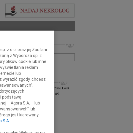
 nekrologów i wspomnień
. z o.o. oraz jej Zaufani
zwisko lub numer ogłoszenia:
ązaną z Wyborcza sp. z
ry plików cookie lub inne
wyświetlania reklam
+ szukanie zaawansowane
ernecie lub
sz wyrazić zgody, chcesz
KROLOGI
 Zaawansowanych”.
awa Jankiewicz-Ferszt
wiek: 85
23.07.2026
Łódź
 dotyczących
bokim żalem zawiadamiam, że w wieku 85...
li podstawą
ej Szereda
14.07.2026
Łódź
nej – Agora S.A. – lub
u 8 lipca 2026 roku odszedł od nas...
aawansowanych” lub
 Styczyński
28.05.2026
Łódź
rego jest kierowany.
bokim smutkiem i żalem przyjęliśmy...
a S.A.
sz Gwizdała
27.05.2026
Łódź
j mija dziesięć lat od dnia, kiedy...
ypu cookie Wyborczej sp.