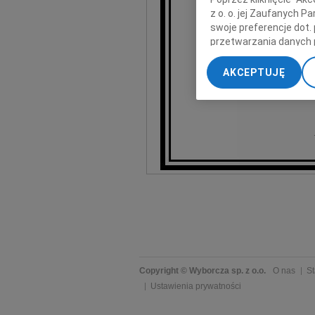
z o. o. jej Zaufanych 
swoje preferencje dot.
przetwarzania danych 
„Ustawienia zaawansow
AKCEPTUJĘ
My, nasi Zaufani Part
dokładnych danych geol
Przechowywanie informa
treści, badnie odbiorcó
Copyright © Wyborcza sp. z o.o.
O nas
St
Ustawienia prywatności