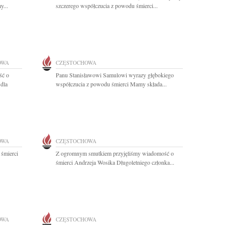
y...
szczerego współczucia z powodu śmierci...
OWA
CZĘSTOCHOWA
ść o
Panu Stanisławowi Samulowi wyrazy głębokiego
dla
współczucia z powodu śmierci Mamy składa...
OWA
CZĘSTOCHOWA
 śmierci
Z ogromnym smutkiem przyjęliśmy wiadomość o
śmierci Andrzeja Wosika Długoletniego członka...
OWA
CZĘSTOCHOWA