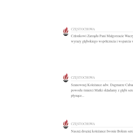
CZĘSTOCHOWA
Członkowi Zarządu Pani Małgorzacie Waczy
wyrazy głębokiego współczucia i wsparcia w
CZĘSTOCHOWA
Szanownej Koleżance adw. Dagmarze Caba
powodu śmierci Matki składamy z głębi ser
płynące...
CZĘSTOCHOWA
Naszej drogiej koleżance Iwonie Bokun ser