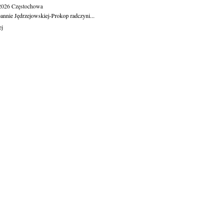
.2026
Częstochowa
oannie Jędrzejowskiej-Prokop radczyni...
ej