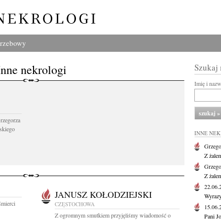
grzebowy
Inne nekrologi
Szukaj
Imię i naz
Grzegorza
skiego
INNE NE
Grzego
Z żale
Grzego
Z żale
22.06
JANUSZ KOŁODZIEJSKI
Wyrazy
śmierci
CZĘSTOCHOWA
15.06
Z ogromnym smutkiem przyjęliśmy wiadomość o
Pani J