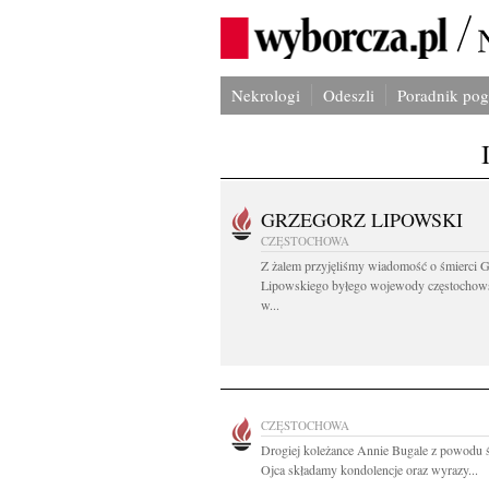
Nekrologi
Odeszli
Poradnik po
GRZEGORZ LIPOWSKI
CZĘSTOCHOWA
Z żalem przyjęliśmy wiadomość o śmierci 
Lipowskiego byłego wojewody częstochow
w...
CZĘSTOCHOWA
Drogiej koleżance Annie Bugale z powodu 
Ojca składamy kondolencje oraz wyrazy...