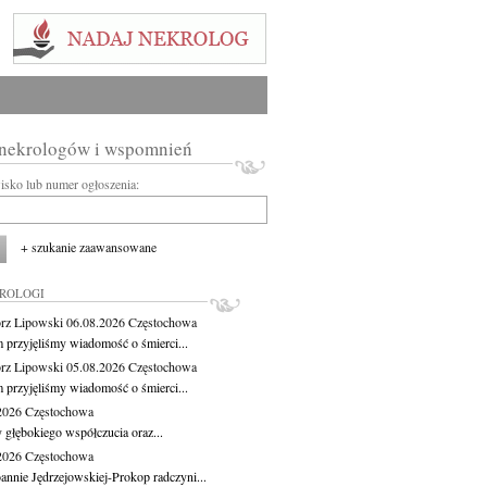
 nekrologów i wspomnień
wisko lub numer ogłoszenia:
+ szukanie zaawansowane
KROLOGI
rz Lipowski
06.08.2026
Częstochowa
m przyjęliśmy wiadomość o śmierci...
rz Lipowski
05.08.2026
Częstochowa
m przyjęliśmy wiadomość o śmierci...
.2026
Częstochowa
 głębokiego współczucia oraz...
.2026
Częstochowa
oannie Jędrzejowskiej-Prokop radczyni...