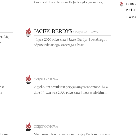
śmierci dr. hab. Janusza Kołodziejskiego radnego...
12.06
Pani J
+ więc
JACEK BERDYS
CZĘSTOCHOWA
ńskiej
4 lipca 2020 roku zmarł Jacek Berdys Poważnego i
...
odpowiedzialnego starszego z braci...
CZĘSTOCHOWA
n z
Z głębokim smutkiem przyjęliśmy wiadomość, że w
ca
dniu 14 czerwca 2020 roku zmarł nasz wieloletni...
CZĘSTOCHOWA
deczne
Marcinowi Jasiurkowskiemu i całej Rodzinie wyrazy