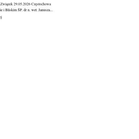
 Związek
29.05.2026
Częstochowa
e i Bliskim ŚP. dr n. wet. Janusza...
ej