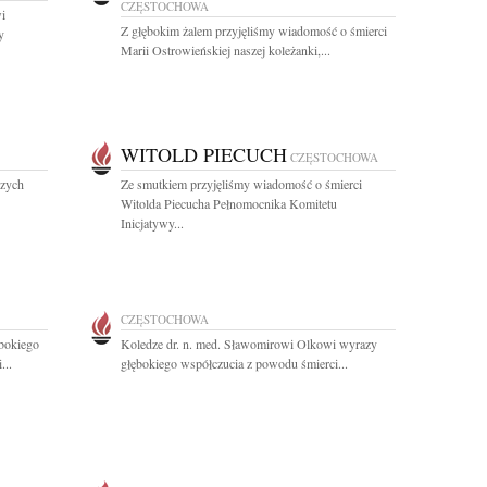
CZĘSTOCHOWA
i
Z głębokim żalem przyjęliśmy wiadomość o śmierci
y
Marii Ostrowieńskiej naszej koleżanki,...
WITOLD PIECUCH
CZĘSTOCHOWA
szych
Ze smutkiem przyjęliśmy wiadomość o śmierci
Witolda Piecucha Pełnomocnika Komitetu
Inicjatywy...
CZĘSTOCHOWA
bokiego
Koledze dr. n. med. Sławomirowi Olkowi wyrazy
...
głębokiego współczucia z powodu śmierci...