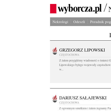
Nekrologi
Odeszli
Poradnik po
GRZEGORZ LIPOWSKI
CZĘSTOCHOWA
Z żalem przyjęliśmy wiadomość o śmierci 
Lipowskiego byłego wojewody częstochow
w...
DARIUSZ SAŁAJEWSKI
CZĘSTOCHOWA
Z ogromnym smutkiem i żalem żegnamy Pa