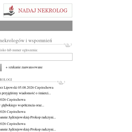
 nekrologów i wspomnień
wisko lub numer ogłoszenia:
+ szukanie zaawansowane
KROLOGI
rz Lipowski
05.08.2026
Częstochowa
m przyjęliśmy wiadomość o śmierci...
.2026
Częstochowa
 głębokiego współczucia oraz...
.2026
Częstochowa
oannie Jędrzejowskiej-Prokop radczyni...
.2026
Częstochowa
oannie Jędrzejowskiej-Prokop radczyni...