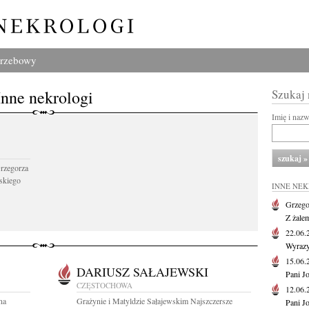
grzebowy
Inne nekrologi
Szukaj
Imię i naz
Grzegorza
skiego
INNE NE
Grzego
Z żale
22.06
Wyrazy
15.06
DARIUSZ SAŁAJEWSKI
Pani J
CZĘSTOCHOWA
12.06
na
Grażynie i Matyldzie Sałajewskim Najszczersze
Pani J