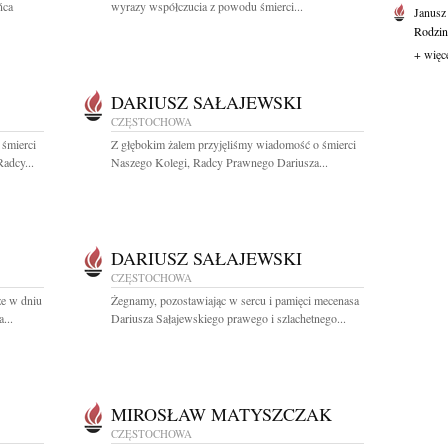
ńca
wyrazy współczucia z powodu śmierci...
Janusz
Rodzini
+ więc
DARIUSZ SAŁAJEWSKI
CZĘSTOCHOWA
 śmierci
Z głębokim żalem przyjęliśmy wiadomość o śmierci
adcy...
Naszego Kolegi, Radcy Prawnego Dariusza...
DARIUSZ SAŁAJEWSKI
CZĘSTOCHOWA
że w dniu
Żegnamy, pozostawiając w sercu i pamięci mecenasa
...
Dariusza Sałajewskiego prawego i szlachetnego...
MIROSŁAW MATYSZCZAK
CZĘSTOCHOWA