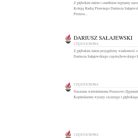
Z głębokim żalem i smutkiem żegnamy nas
Kolegę Radcę Prawnego Dariusza Sałajews
Prezesa...
DARIUSZ SAŁAJEWSKI
CZĘSTOCHOWA
Z głębokim żalem przyjęliśmy wiadomość o
Dariusza Sałajewskiego częstochowskiego R
CZĘSTOCHOWA
Naszemu wieloletniemu Prezesowi Zygmun
Kopińskiemu wyrazy szczerego i głębokiego
CZĘSTOCHOWA