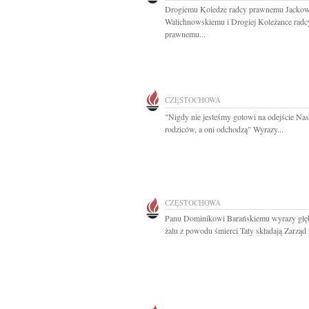
Drogiemu Koledze radcy prawnemu Jackow
Walichnowskiemu i Drogiej Koleżance radc
prawnemu...
CZĘSTOCHOWA
"Nigdy nie jesteśmy gotowi na odejście Na
rodziców, a oni odchodzą" Wyrazy...
CZĘSTOCHOWA
Panu Dominikowi Barańskiemu wyrazy głę
żalu z powodu śmierci Taty składają Zarząd i