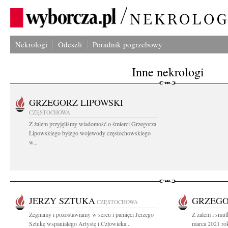
Nekrologi
Odeszli
Poradnik pogrzebowy
Inne nekrologi
GRZEGORZ LIPOWSKI
CZĘSTOCHOWA
Z żalem przyjęliśmy wiadomość o śmierci Grzegorza
Lipowskiego byłego wojewody częstochowskiego
w...
JERZY SZTUKA
GRZEGO
CZĘSTOCHOWA
Żegnamy i pozostawiamy w sercu i pamięci Jerzego
Z żalem i smut
Sztukę wspaniałego Artystę i Człowieka...
marca 2021 ro