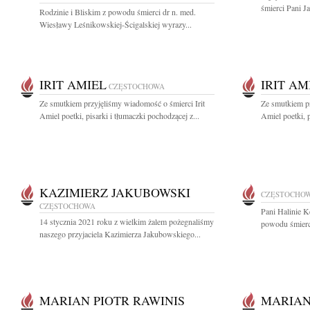
śmierci Pani J
Rodzinie i Bliskim z powodu śmierci dr n. med.
Wiesławy Leśnikowskiej-Ścigalskiej wyrazy...
IRIT AMIEL
IRIT AM
CZĘSTOCHOWA
Ze smutkiem przyjęliśmy wiadomość o śmierci Irit
Ze smutkiem pr
Amiel poetki, pisarki i tłumaczki pochodzącej z...
Amiel poetki, p
KAZIMIERZ JAKUBOWSKI
CZĘSTOCHO
CZĘSTOCHOWA
Pani Halinie K
14 stycznia 2021 roku z wielkim żalem pożegnaliśmy
powodu śmierc
naszego przyjaciela Kazimierza Jakubowskiego...
MARIAN PIOTR RAWINIS
MARIAN