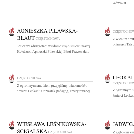
Adwokat...
AGNIESZKA PILAWSKA-
CZĘSTOCHO
BŁAUT
CZĘSTOCHOWA
Z wielkim smu
o śmierci Taty
Jesteśmy zdruzgotani wiadomością o śmierci naszej
Koleżanki Agnieszki Pilawskiej-Błaut Pracowała...
LEOKAD
CZĘSTOCHOWA
CZĘSTOCHO
Z ogromnym smutkiem przyjęliśmy wiadomość o
Z ogromnym s
śmierci Leokadii Chrząstek pedagog, emerytowanej...
śmierci Leokad
WIESŁAWA LEŚNIKOWSKA-
JADWIG
ŚCIGALSKA
CZĘSTOCHOWA
Z głębokim sm