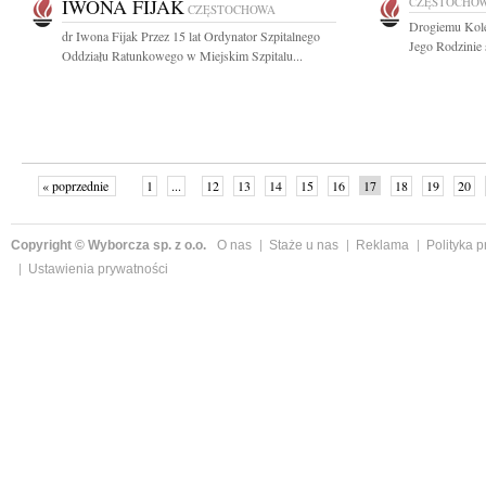
IWONA FIJAK
CZĘSTOCHO
CZĘSTOCHOWA
Drogiemu Kol
dr Iwona Fijak Przez 15 lat Ordynator Szpitalnego
Jego Rodzinie 
Oddziału Ratunkowego w Miejskim Szpitalu...
« poprzednie
1
...
12
13
14
15
16
17
18
19
20
»
Copyright © Wyborcza sp. z o.o.
O nas
Staże u nas
Reklama
Polityka 
Ustawienia prywatności