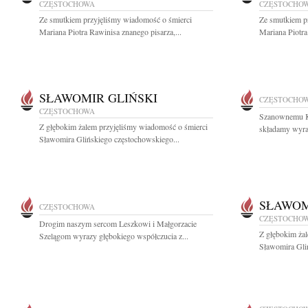
CZĘSTOCHOWA
CZĘSTOCHO
Ze smutkiem przyjęliśmy wiadomość o śmierci
Ze smutkiem p
Mariana Piotra Rawinisa znanego pisarza,...
Mariana Piotra
SŁAWOMIR GLIŃSKI
CZĘSTOCHO
CZĘSTOCHOWA
Szanownemu K
Z głębokim żalem przyjęliśmy wiadomość o śmierci
składamy wyraz
Sławomira Glińskiego częstochowskiego...
SŁAWOM
CZĘSTOCHOWA
CZĘSTOCHO
Drogim naszym sercom Leszkowi i Małgorzacie
Z głębokim ża
Szelągom wyrazy głębokiego współczucia z...
Sławomira Gli