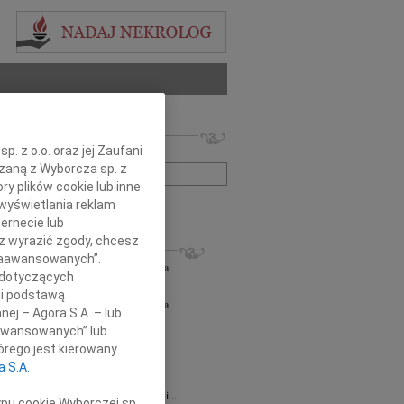
 nekrologów i wspomnień
. z o.o. oraz jej Zaufani
zwisko lub numer ogłoszenia:
ązaną z Wyborcza sp. z
ry plików cookie lub inne
wyświetlania reklam
+ szukanie zaawansowane
ernecie lub
sz wyrazić zgody, chcesz
KROLOGI
 Zaawansowanych”.
orz Lipowski
06.08.2026
Częstochowa
 dotyczących
em przyjęliśmy wiadomość o śmierci...
li podstawą
orz Lipowski
05.08.2026
Częstochowa
nej – Agora S.A. – lub
em przyjęliśmy wiadomość o śmierci...
aawansowanych” lub
6.2026
Częstochowa
rego jest kierowany.
y głębokiego współczucia oraz...
a S.A.
6.2026
Częstochowa
Joannie Jędrzejowskiej-Prokop radczyni...
ypu cookie Wyborczej sp.