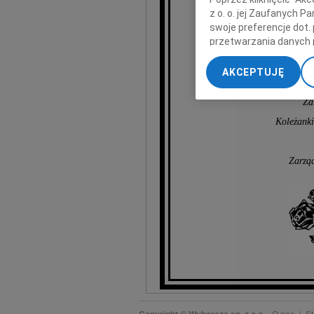
z o. o. jej Zaufanych 
swoje preferencje dot.
przetwarzania danych 
„Ustawienia zaawansow
AKCEPTUJĘ
My, nasi Zaufani Part
dokładnych danych geol
Za
Przechowywanie informa
Koleżanki
treści, badnie odbiorcó
Zarzą