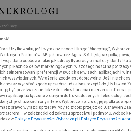
ogrzebowy
tność
Szukaj
ogi Użytkowniku, jeśli wyrazisz zgodę klikając "Akceptuję", Wyborcza sp
Imię i na
 Zaufanych Partnerów IAB, jak również Agora S.A. będąca spółką powi
Twoje dane osobowe takie jak adresy IP, adresy e-mail czy identyfikato
 tych plikach do celów marketingowych, w szczególności na potrzeby 
 zainteresowań i preferencji w swoich serwisach, aplikacjach i w Int
w nich wyświetlanych. Wyrażenie zgody jest dobrowolne. Jeśli nie chce
INNE NE
 lub chcesz wycofać zgodę uprzednio udzieloną przejdź do „Ustawień
Grzeg
gą być przetwarzane także do celów badania i mierzenia informacji
Z żal
w i aplikacji lub łączone z danymi dot. świadczonych Tobie usług. Jeś
Grzeg
nych jest uzasadniony interes Wyborcza sp. z o.o., jej spółki powiąza
geniuszowi Rylowi
Z żal
masz prawo wyrazić sprzeciw. Aby to zrobić przejdź do „Ustawień Z
22.0
istratorem – w zależności od zakresu sprzeciwu i podmiotu, wobec któ
Wyraz
dziesz w
Polityce Prywatności Wyborcza.pl
i
Polityce Prywatności Agor
 głębokiego współczucia i słowa wsparcia
15.0
w tych trudnych chwilach,
Pani 
ceptuję" wyrażasz zgodę na zainstalowanie i przechowywanie plików t