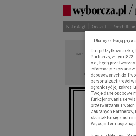
Nekrologi
Odeszli
Poradnik p
Dbamy o Twoją prywa
Droga Użytkowniczko, Dr
IMIĘ I NAZWISKO:
Partnerzy, w tym [
872
]
o.o., będą przetwarzać 
Częstochowa
REGION:
informacje zapisane w
02.10.2020
DATA EMISJI:
dopasowanych do Twoich
personalizacji treści 
ograniczyć jej zakres
Twoje dane osobowe mo
funkcjonowania serwisó
przetwarzania Twoich da
Eu
Zaufanych Partnerów, 
skontaktuj się z admin
Więcej informacji znaj
składamy wyrazy
Poprzez kliknięcie "Ak