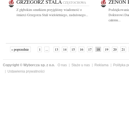
GRZEGORZ STALA
ZENON 
CZĘSTOCHOWA
Z głębokim smutkiem przyjęliśmy wiadomość o
Podziękowanie
śmierci Grzegorza Stali wieloletniego, zasłużonego...
Doktorowi Dar
całemu...
« poprzednie
1
...
13
14
15
16
17
18
19
20
21
»
Copyright © Wyborcza sp. z o.o.
O nas
Staże u nas
Reklama
Polityka 
Ustawienia prywatności