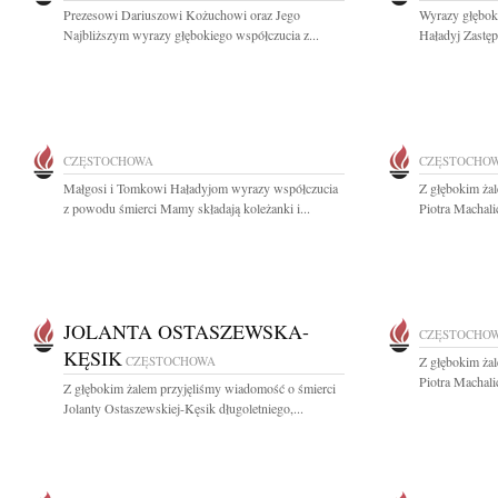
Prezesowi Dariuszowi Kożuchowi oraz Jego
Wyrazy głębok
Najbliższym wyrazy głębokiego współczucia z...
Haładyj Zastęp
CZĘSTOCHOWA
CZĘSTOCHO
Małgosi i Tomkowi Haładyjom wyrazy współczucia
Z głębokim ża
z powodu śmierci Mamy składają koleżanki i...
Piotra Machalic
JOLANTA OSTASZEWSKA-
CZĘSTOCHO
KĘSIK
CZĘSTOCHOWA
Z głębokim ża
Piotra Machalic
Z głębokim żalem przyjęliśmy wiadomość o śmierci
Jolanty Ostaszewskiej-Kęsik długoletniego,...