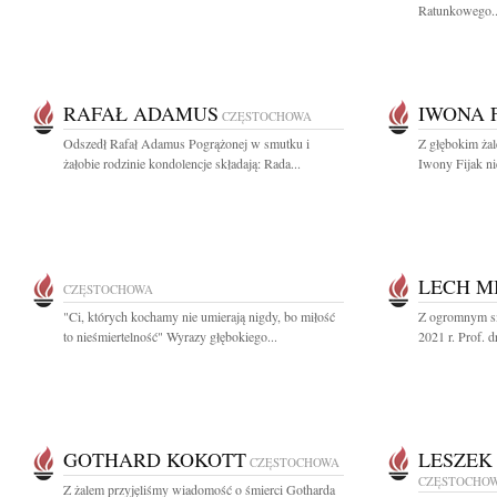
Ratunkowego..
RAFAŁ ADAMUS
IWONA 
CZĘSTOCHOWA
Odszedł Rafał Adamus Pogrążonej w smutku i
Z głębokim ża
żałobie rodzinie kondolencje składają: Rada...
Iwony Fijak ni
LECH M
CZĘSTOCHOWA
"Ci, których kochamy nie umierają nigdy, bo miłość
Z ogromnym sm
to nieśmiertelność" Wyrazy głębokiego...
2021 r. Prof. d
GOTHARD KOKOTT
LESZEK
CZĘSTOCHOWA
CZĘSTOCHO
Z żalem przyjęliśmy wiadomość o śmierci Gotharda