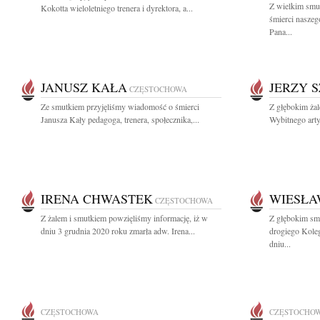
Z wielkim smu
Kokotta wieloletniego trenera i dyrektora, a...
śmierci naszego
Pana...
JANUSZ KAŁA
JERZY 
CZĘSTOCHOWA
Ze smutkiem przyjęliśmy wiadomość o śmierci
Z głębokim ża
Janusza Kały pedagoga, trenera, społecznika,...
Wybitnego arty
IRENA CHWASTEK
WIESŁA
CZĘSTOCHOWA
Z żalem i smutkiem powzięliśmy informację, iż w
Z głębokim sm
dniu 3 grudnia 2020 roku zmarła adw. Irena...
drogiego Kole
dniu...
CZĘSTOCHOWA
CZĘSTOCHO