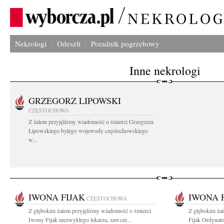
Nekrologi
Odeszli
Poradnik pogrzebowy
Inne nekrologi
GRZEGORZ LIPOWSKI
CZĘSTOCHOWA
Z żalem przyjęliśmy wiadomość o śmierci Grzegorza
Lipowskiego byłego wojewody częstochowskiego
w...
IWONA FIJAK
IWONA 
CZĘSTOCHOWA
Z głębokim żalem przyjęliśmy wiadomość o śmierci
Z głębokim ża
Iwony Fijak niezwykłego lekarza, zawsze...
Fijak Ordynato