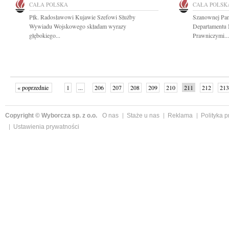
CAŁA POLSKA
CAŁA POLSK
Płk. Radosławowi Kujawie Szefowi Służby
Szanownej Pan
Wywiadu Wojskowego składam wyrazy
Departamentu 
głębokiego...
Prawniczymi...
« poprzednie
1
...
206
207
208
209
210
211
212
213
następne »
Copyright © Wyborcza sp. z o.o.
O nas
Staże u nas
Reklama
Polityka 
Ustawienia prywatności