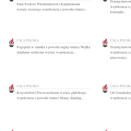
Przemysławowi
Panu Posłowi Włodzimierzowi Karpińskiemu
współczucia z 
wyrazy szczerego współczucia z powodu śmierci...
koleżanki...
CAŁA POLSKA
CAŁA POLSK
Pogrążeni w smutku z powodu nagłej śmierci Wojtka
Przemysławowi
składamy serdeczne wyrazy współczucia...
współczucia z 
pracownicy...
CAŁA POLSKA
CAŁA POLSK
Krzysztofowi Piwowarskiemu wyrazy głębokiego
Oli Gumińskiej
współczucia z powodu śmierci Mamy składają...
współczucia z 