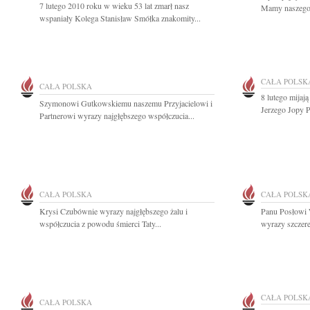
7 lutego 2010 roku w wieku 53 lat zmarł nasz
Mamy naszego S
wspaniały Kolega Stanisław Smółka znakomity...
CAŁA POLSK
CAŁA POLSKA
8 lutego mijaj
Szymonowi Gutkowskiemu naszemu Przyjacielowi i
Jerzego Jopy P
Partnerowi wyrazy najgłębszego współczucia...
CAŁA POLSKA
CAŁA POLSK
Krysi Czubównie wyrazy najgłębszego żalu i
Panu Posłowi 
współczucia z powodu śmierci Taty...
wyrazy szczere
CAŁA POLSK
CAŁA POLSKA