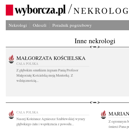
Nekrologi
Odeszli
Poradnik pogrzebowy
Inne nekrologi
MAŁGORZATA KOŚCIELSKA
CAŁA POLSKA
Z głębokim smutkiem żegnam Panią Profesor
Małgorzatę Kościelską moją Mentorkę. Z
wdzięcznością...
CAŁA POLSKA
MARIAN
Naszej Koleżance Agnieszce Szablewskiej wyrazy
Z ogromnym bó
głębokiego żalu i współczucia z powodu...
śmierci Pana p