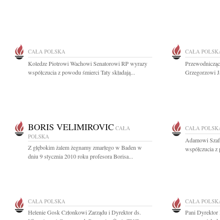
CAŁA POLSKA
CAŁA POLSK
Koledze Piotrowi Wachowi Senatorowi RP wyrazy
Przewodnicząc
współczucia z powodu śmierci Taty składają...
Grzegorzowi Ja
BORIS VELIMIROVIC
CAŁA
CAŁA POLSK
POLSKA
Adamowi Szafr
Z głębokim żalem żegnamy zmarłego w Baden w
współczucia z 
dniu 9 stycznia 2010 roku profesora Borisa...
CAŁA POLSKA
CAŁA POLSK
Helenie Gosk Członkowi Zarządu i Dyrektor ds.
Pani Dyrektor 