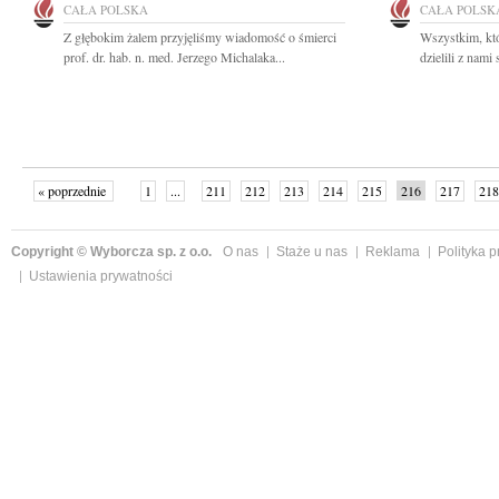
CAŁA POLSKA
CAŁA POLSK
Z głębokim żalem przyjęliśmy wiadomość o śmierci
Wszystkim, któ
prof. dr. hab. n. med. Jerzego Michalaka...
dzielili z nami 
« poprzednie
1
...
211
212
213
214
215
216
217
218
następne »
Copyright © Wyborcza sp. z o.o.
O nas
Staże u nas
Reklama
Polityka 
Ustawienia prywatności