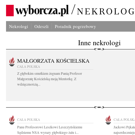
Nekrologi
Odeszli
Poradnik pogrzebowy
Inne nekrologi
MAŁGORZATA KOŚCIELSKA
CAŁA POLSKA
Z głębokim smutkiem żegnam Panią Profesor
Małgorzatę Kościelską moją Mentorkę. Z
wdzięcznością...
CAŁA POLSKA
CAŁA POLSK
Panu Profesorowi Leszkowi Leszczyńskiemu
Jackowi Pękale
Sędziemu NSA wyrazy głębokiego żalu i...
najserdeczniej