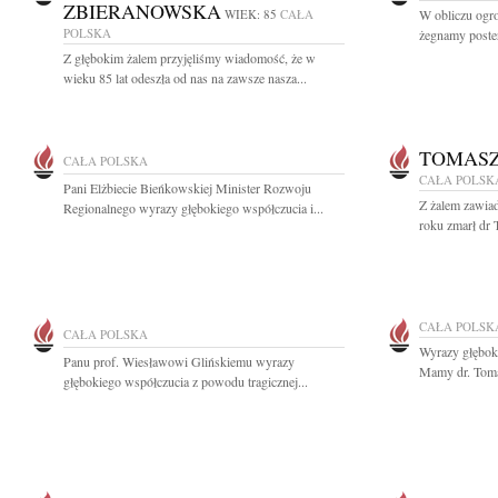
ZBIERANOWSKA
WIEK: 85
CAŁA
W obliczu ogro
POLSKA
żegnamy poste
Z głębokim żalem przyjęliśmy wiadomość, że w
wieku 85 lat odeszła od nas na zawsze nasza...
TOMASZ
CAŁA POLSKA
CAŁA POLSK
Pani Elżbiecie Bieńkowskiej Minister Rozwoju
Z żalem zawiad
Regionalnego wyrazy głębokiego współczucia i...
roku zmarł dr 
CAŁA POLSK
CAŁA POLSKA
Wyrazy głębok
Panu prof. Wiesławowi Glińskiemu wyrazy
Mamy dr. Toma
głębokiego współczucia z powodu tragicznej...