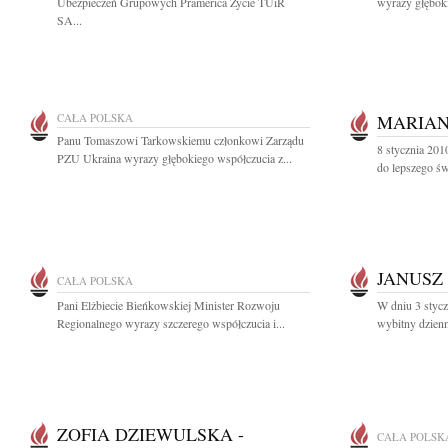
Ubezpieczeń Grupowych Pramerica Życie TUiR
wyrazy głębok
SA...
CAŁA POLSKA
MARIAN
Panu Tomaszowi Tarkowskiemu członkowi Zarządu
8 stycznia 201
PZU Ukraina wyrazy głębokiego współczucia z...
do lepszego świ
JANUSZ
CAŁA POLSKA
Pani Elżbiecie Bieńkowskiej Minister Rozwoju
W dniu 3 stycz
Regionalnego wyrazy szczerego współczucia i...
wybitny dzienn
ZOFIA DZIEWULSKA -
CAŁA POLSK