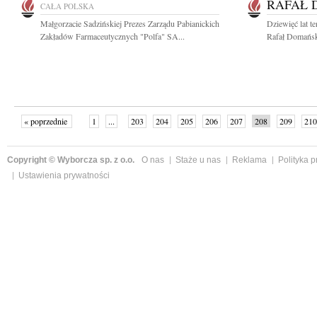
RAFAŁ 
CAŁA POLSKA
Małgorzacie Sadzińskiej Prezes Zarządu Pabianickich
Dziewięć lat t
Zakładów Farmaceutycznych "Polfa" SA...
Rafał Domańsk
« poprzednie
1
...
203
204
205
206
207
208
209
210
następne »
Copyright © Wyborcza sp. z o.o.
O nas
Staże u nas
Reklama
Polityka 
Ustawienia prywatności