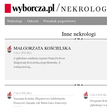
Nekrologi
Odeszli
Poradnik pogrzebowy
Inne nekrologi
MAŁGORZATA KOŚCIELSKA
CAŁA POLSKA
Z głębokim smutkiem żegnam Panią Profesor
Małgorzatę Kościelską moją Mentorkę. Z
wdzięcznością...
CAŁA POLSKA
CAŁA POLSK
Naszemu Koledze Zbigniewowi Izdebskiemu
Drogiemu Kol
Prezesowi Zarządu AB Warta Glass Paneveżys
głębokiego wsp