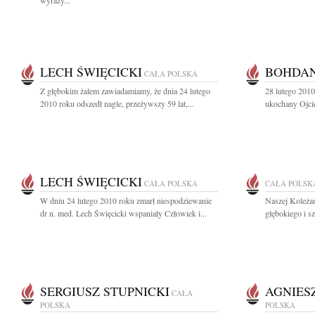
wyrazy...
LECH ŚWIĘCICKI
BOHDAN
CAŁA POLSKA
Z głębokim żalem zawiadamiamy, że dnia 24 lutego
28 lutego 2010
2010 roku odszedł nagle, przeżywszy 59 lat,...
ukochany Ojcie
LECH ŚWIĘCICKI
CAŁA POLSKA
CAŁA POLSK
W dniu 24 lutego 2010 roku zmarł niespodziewanie
Naszej Koleża
dr n. med. Lech Święcicki wspaniały Człowiek i...
głębokiego i s
SERGIUSZ STUPNICKI
AGNIES
CAŁA
POLSKA
POLSKA