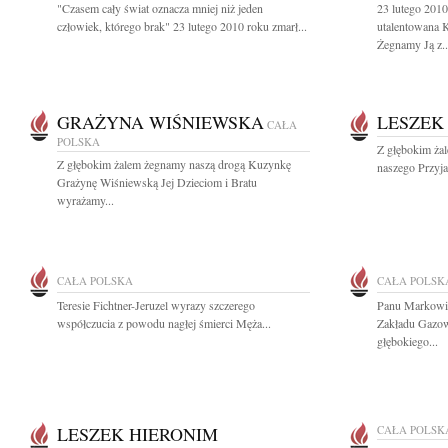
"Czasem cały świat oznacza mniej niż jeden
23 lutego 2010
człowiek, którego brak" 23 lutego 2010 roku zmarł...
utalentowana 
Żegnamy Ją z..
GRAŻYNA WIŚNIEWSKA
LESZEK
CAŁA
POLSKA
Z głębokim ża
Z głębokim żalem żegnamy naszą drogą Kuzynkę
naszego Przyja
Grażynę Wiśniewską Jej Dzieciom i Bratu
wyrażamy...
CAŁA POLSKA
CAŁA POLSK
Teresie Fichtner-Jeruzel wyrazy szczerego
Panu Markowi
współczucia z powodu nagłej śmierci Męża...
Zakładu Gazow
głębokiego...
LESZEK HIERONIM
CAŁA POLSK