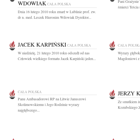
Pani Grażynie
WDOWIAK
CAŁA POLSKA
śmierci Teścia 
Dnia 16 lutego 2010 roku zmarł w Lublinie prof. zw.
dr n. med. Leszek Hieronim Wdowiak Dyrektor...
JACEK KARPIŃSKI
CAŁA POLSKA
CAŁA POLSK
W niedzielę, 21 lutego 2010 roku odszedł od nas
Wyrazy głębok
Człowiek wielkiego formatu Jacek Karpiński jeden...
Magdoniowi z p
CAŁA POLSKA
JERZY 
Panu Ambasadorowi RP na Litwie Januszowi
Ze smutkiem ż
Skolimowskiemu i Jego Rodzinie wyrazy
Kozubskiego Za
najgłębszego...