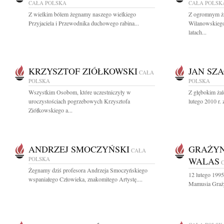
CAŁA POLSKA
CAŁA POLSK
Z wielkim bólem żegnamy naszego wielkiego
Z ogromnym ż
Przyjaciela i Przewodnika duchowego rabina...
Wilanowskieg
latach...
KRZYSZTOF ZIÓŁKOWSKI
JAN SZ
CAŁA
POLSKA
POLSKA
Wszystkim Osobom, które uczestniczyły w
Z głębokim ża
uroczystościach pogrzebowych Krzysztofa
lutego 2010 r.
Ziółkowskiego a...
ANDRZEJ SMOCZYŃSKI
GRAŻYN
CAŁA
POLSKA
WALAS
Żegnamy dziś profesora Andrzeja Smoczyńskiego
12 lutego 1995
wspaniałego Człowieka, znakomitego Artystę....
Mamusia Graży