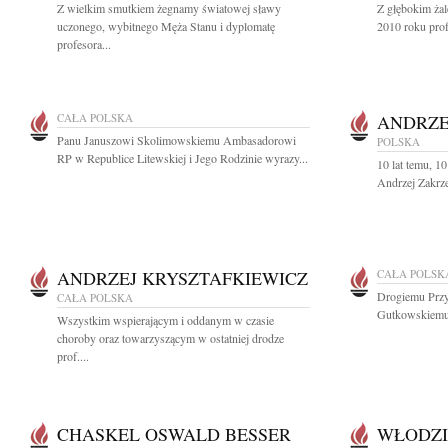
Z wielkim smutkiem żegnamy światowej sławy
Z głębokim ża
uczonego, wybitnego Męża Stanu i dyplomatę
2010 roku prof
profesora...
CAŁA POLSKA
ANDRZE
Panu Januszowi Skolimowskiemu Ambasadorowi
POLSKA
RP w Republice Litewskiej i Jego Rodzinie wyrazy...
10 lat temu, 1
Andrzej Zakrze
ANDRZEJ KRYSZTAFKIEWICZ
CAŁA POLSK
Drogiemu Przy
CAŁA POLSKA
Gutkowskiemu 
Wszystkim wspierającym i oddanym w czasie
choroby oraz towarzyszącym w ostatniej drodze
prof....
CHASKEL OSWALD BESSER
WŁODZI