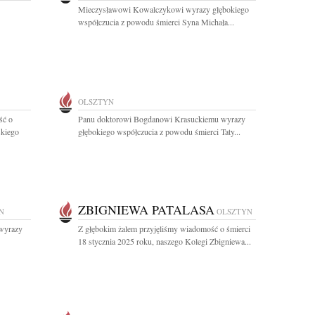
Mieczysławowi Kowalczykowi wyrazy głębokiego
współczucia z powodu śmierci Syna Michała...
OLSZTYN
ść o
Panu doktorowi Bogdanowi Krasuckiemu wyrazy
skiego
głębokiego współczucia z powodu śmierci Taty...
ZBIGNIEWA PATALASA
N
OLSZTYN
wyrazy
Z głębokim żalem przyjęliśmy wiadomość o śmierci
18 stycznia 2025 roku, naszego Kolegi Zbigniewa...