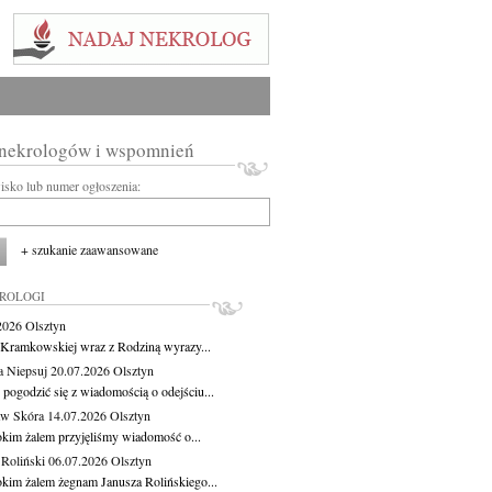
 nekrologów i wspomnień
wisko lub numer ogłoszenia:
+ szukanie zaawansowane
KROLOGI
.2026
Olsztyn
 Kramkowskiej wraz z Rodziną wyrazy...
a Niepsuj
20.07.2026
Olsztyn
 pogodzić się z wiadomością o odejściu...
aw Skóra
14.07.2026
Olsztyn
okim żalem przyjęliśmy wiadomość o...
 Roliński
06.07.2026
Olsztyn
okim żalem żegnam Janusza Rolińskiego...