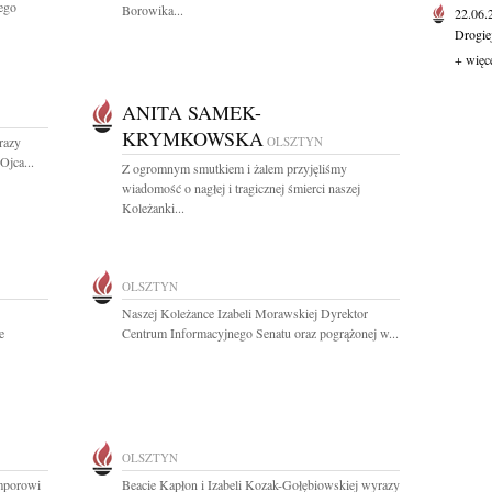
ego
Borowika...
22.06
Drogie
+ więc
ANITA SAMEK-
KRYMKOWSKA
razy
OLSZTYN
Ojca...
Z ogromnym smutkiem i żalem przyjęliśmy
wiadomość o nagłej i tragicznej śmierci naszej
Koleżanki...
OLSZTYN
Naszej Koleżance Izabeli Morawskiej Dyrektor
e
Centrum Informacyjnego Senatu oraz pogrążonej w...
OLSZTYN
omporowi
Beacie Kapłon i Izabeli Kozak-Gołębiowskiej wyrazy