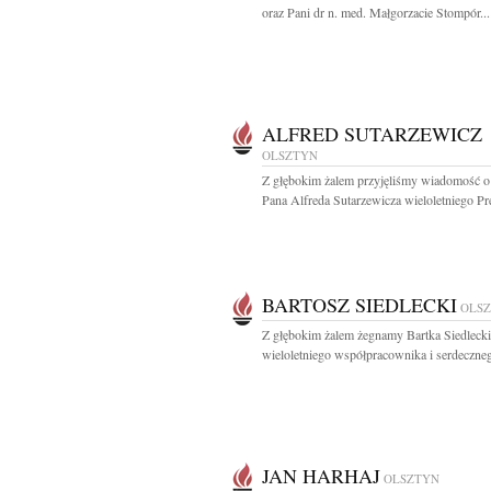
oraz Pani dr n. med. Małgorzacie Stompór...
ALFRED SUTARZEWICZ
OLSZTYN
Z głębokim żalem przyjęliśmy wiadomość o
Pana Alfreda Sutarzewicza wieloletniego Pre
BARTOSZ SIEDLECKI
OLS
Z głębokim żalem żegnamy Bartka Siedleck
wieloletniego współpracownika i serdeczneg
JAN HARHAJ
OLSZTYN