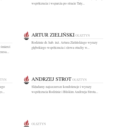
współczucia i wsparcia po stracie Taty...
ARTUR ZIELIŃSKI
OLSZTYN
Rodzinie dr. hab. inż. Artura Zielińskiego wyrazy
 śmierci
głębokiego współczucia i słowa otuchy w...
zesa...
ANDRZEJ STROT
ZTYN
OLSZTYN
iego
Składamy najszczersze kondolencje i wyrazy
o...
współczucia Rodzinie i Bliskim Andrzeja Strota...
OLSZTYN