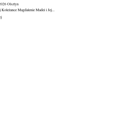
.2026
Olsztyn
j Koleżance Magdalenie Madei i Jej...
ej