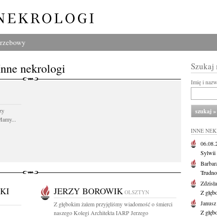
grzebowy
Inne nekrologi
Szukaj
Imię i naz
zy
Mamy...
INNE NE
06.08
Sylwii
Barbar
Trudno
Zdzisł
KI
JERZY BOROWIK
OLSZTYN
Z głęb
Janusz
Z głębokim żalem przyjęliśmy wiadomość o śmierci
Z głęb
naszego Kolegi Architekta IARP Jerzego