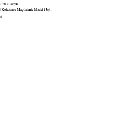
.2026
Olsztyn
j Koleżance Magdalenie Madei i Jej...
ej