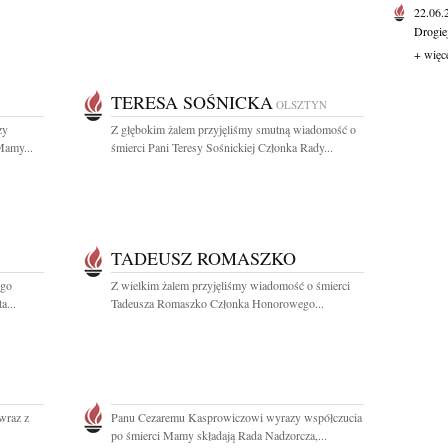
22.06
Drogie
+ więc
TERESA SOŚNICKA
OLSZTYN
zy
Z głębokim żalem przyjęliśmy smutną wiadomość o
Mamy...
śmierci Pani Teresy Sośnickiej Członka Rady...
TADEUSZ ROMASZKO
ego
Z wielkim żalem przyjęliśmy wiadomość o śmierci
a...
Tadeusza Romaszko Członka Honorowego...
wraz z
Panu Cezaremu Kasprowiczowi wyrazy współczucia
po śmierci Mamy składają Rada Nadzorcza,...