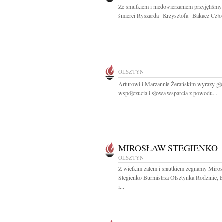
Ze smutkiem i niedowierzaniem przyjęliśmy
śmierci Ryszarda "Krzysztofa" Bakacz Czło
OLSZTYN
Arturowi i Marzannie Żerańskim wyrazy gł
współczucia i słowa wsparcia z powodu...
MIROSŁAW STEGIENKO
OLSZTYN
Z wielkim żalem i smutkiem żegnamy Miro
Stegienko Burmistrza Olsztynka Rodzinie, 
i...