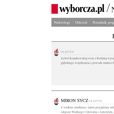
Nekrologi
Odeszli
Poradnik po
OLSZTYN
Sylwii Kramkowskiej wraz z Rodziną wyra
głębokiego współczucia z powodu śmierci 
MIRON SYCZ
OLSZTYN
Z wielkim smutkiem i żalem przyjęliśmy inf
odejściu Wielkiego Człowieka i Autorytetu..