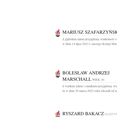
MARIUSZ SZAFARZYŃSK
Z głębokim żalem przyjęliśmy wiadomość o
w dniu 14 lipca 2023 r. naszego Kolegi Mari
BOLESŁAW ANDRZEJ
MARSCHALL
WIEK: 84
Z wielkim żalem i smutkiem przyjęliśmy w
że w dniu 29 marca 2023 roku odszedł od na
RYSZARD BAKACZ
OLSZTY