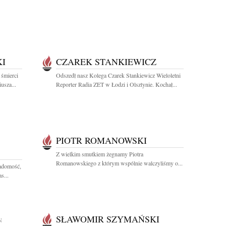
I
CZAREK STANKIEWICZ
 śmierci
Odszedł nasz Kolega Czarek Stankiewicz Wieloletni
usza...
Reporter Radia ZET w Łodzi i Olsztynie. Kochał...
PIOTR ROMANOWSKI
Z wielkim smutkiem żegnamy Piotra
Romanowskiego z którym wspólnie walczyliśmy o...
iadomość,
s...
SŁAWOMIR SZYMAŃSKI
N