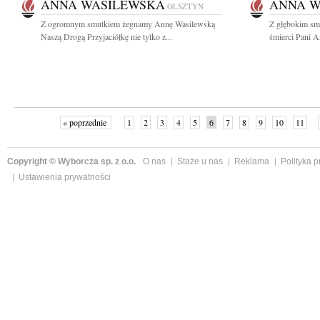
ANNA WASILEWSKA
ANNA W
OLSZTYN
Z ogromnym smutkiem żegnamy Annę Wasilewską
Z głębokim sm
Naszą Drogą Przyjaciółkę nie tylko z...
śmierci Pani A
« poprzednie
1
2
3
4
5
6
7
8
9
10
11
Copyright © Wyborcza sp. z o.o.
O nas
Staże u nas
Reklama
Polityka 
Ustawienia prywatności