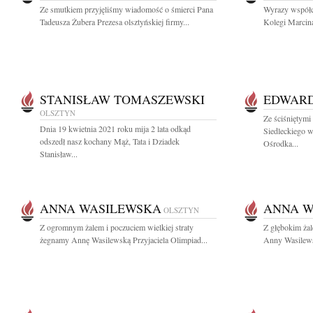
Ze smutkiem przyjęliśmy wiadomość o śmierci Pana
Wyrazy współcz
Tadeusza Żubera Prezesa olsztyńskiej firmy...
Kolegi Marcina
STANISŁAW TOMASZEWSKI
EDWARD
OLSZTYN
Ze ściśniętym
Dnia 19 kwietnia 2021 roku mija 2 lata odkąd
Siedleckiego w
odszedł nasz kochany Mąż, Tata i Dziadek
Ośrodka...
Stanisław...
ANNA WASILEWSKA
ANNA W
OLSZTYN
Z ogromnym żalem i poczuciem wielkiej straty
Z głębokim ża
żegnamy Annę Wasilewską Przyjaciela Olimpiad...
Anny Wasilewsk