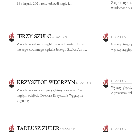
Z ogromnym sm
14 sierpnia 2021 roku odszedł nagle i...
wiadomość o śm
JERZY SZULC
OLSZTYN
OLSZTYN
Z wielkim żalem przyjęliśmy wiadomość o śmierci
Naszej Drogie
naszego kochanego sąsiada Jerzego Szulca Ani i...
wyrazy najgłęb
KRZYSZTOF WĘGRZYN
OLSZTYN
OLSZTYN
Wyrazy głęboki
Z wielkim smutkiem przyjęliśmy wiadomość o
Agnieszce Sink
nagłym odejściu Doktora Krzysztofa Węgrzyna
Żegnamy...
TADEUSZ ŻUBER
OLSZTYN
OLSZTYN