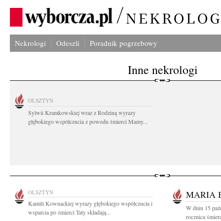
Nekrologi
Odeszli
Poradnik pogrzebowy
Inne nekrologi
OLSZTYN
Sylwii Kramkowskiej wraz z Rodziną wyrazy
głębokiego współczucia z powodu śmierci Mamy...
OLSZTYN
MARIA 
Kamili Kownackiej wyrazy głębokiego współczucia i
W dniu 15 paźd
wsparcia po śmierci Taty składają...
rocznica śmier