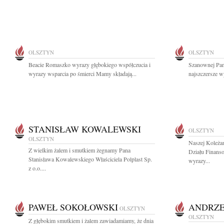
OLSZTYN
OLSZTYN
Beacie Romaszko wyrazy głębokiego współczucia i
Szanownej Pan
wyrazy wsparcia po śmierci Mamy składają...
najszczersze w
STANISŁAW KOWALEWSKI
OLSZTYN
OLSZTYN
Naszej Koleża
Z wielkim żalem i smutkiem żegnamy Pana
Działu Finans
Stanisława Kowalewskiego Właściciela Polplast Sp.
wyrazy...
z o.o....
PAWEŁ SOKOŁOWSKI
ANDRZE
OLSZTYN
OLSZTYN
Z głębokim smutkiem i żalem zawiadamiamy, że dnia