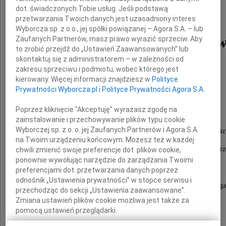
dot. świadczonych Tobie usług. Jeśli podstawą
przetwarzania Twoich danych jest uzasadniony interes
Wyborcza sp. z o.o., jej spółki powiązanej – Agora S.A. – lub
lek. Anity Samek-Krymkow
Zaufanych Partnerów, masz prawo wyrazić sprzeciw. Aby
to zrobić przejdź do „Ustawień Zaawansowanych” lub
skontaktuj się z administratorem – w zależności od
zakresu sprzeciwu i podmiotu, wobec którego jest
która zginęła wraz
kierowany. Więcej informacji znajdziesz w
Polityce
Prywatności Wyborcza.pl
i
Polityce Prywatności Agora S.A.
z Synem
Poprzez kliknięcie "Akceptuję" wyrażasz zgodę na
zainstalowanie i przechowywanie plików typu cookie
Wyborczej sp. z o. o. jej Zaufanych Partnerów i Agora S.A.
Obiecująca specjalistka położnictwa, ginekologii i endokr
na Twoim urządzeniu końcowym. Możesz też w każdej
wyróżniająca się delikatnością i życzliwością, uwielbiana prz
chwili zmienić swoje preferencje dot. plików cookie,
ponownie wywołując narzędzie do zarządzania Twoimi
z pasją wykonująca zawód lekarza.
preferencjami dot. przetwarzania danych poprzez
odnośnik „Ustawienia prywatności” w stopce serwisu i
Jedna chwila sprawiła, że całe to dobro na zawsze zgas
przechodząc do sekcji „Ustawienia zaawansowane”.
Zmiana ustawień plików cookie możliwa jest także za
pomocą ustawień przeglądarki.
Odeszła zdecydowanie za szybko,