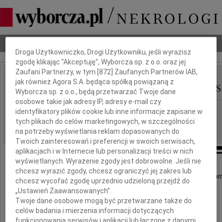
Dbamy o Twoją prywatność
Nekrologi
Odeszli
Poradnik pogrzebowy
Droga Użytkowniczko, Drogi Użytkowniku, jeśli wyrazisz
zgodę klikając "Akceptuję", Wyborcza sp. z o.o. oraz jej
Zaufani Partnerzy, w tym [
872
] Zaufanych Partnerów IAB,
Anita Samek-Krymkows
jak również Agora S.A. będąca spółką powiązaną z
IMIĘ I NAZWISKO:
Wyborcza sp. z o.o., będą przetwarzać Twoje dane
osobowe takie jak adresy IP, adresy e-mail czy
Olsztyn
REGION:
identyfikatory plików cookie lub inne informacje zapisane w
tych plikach do celów marketingowych, w szczególności
04.08.2025
DATA EMISJI:
na potrzeby wyświetlania reklam dopasowanych do
Twoich zainteresowań i preferencji w swoich serwisach,
aplikacjach i w Internecie lub personalizacji treści w nich
wyświetlanych. Wyrażenie zgody jest dobrowolne. Jeśli nie
chcesz wyrazić zgody, chcesz ograniczyć jej zakres lub
Z ogromnym smutkiem i żalem przyjęliśmy wiado
chcesz wycofać zgodę uprzednio udzieloną przejdź do
„Ustawień Zaawansowanych”.
o nagłej i tragicznej śmierci naszej Koleżanki
Twoje dane osobowe mogą być przetwarzane także do
celów badania i mierzenia informacji dotyczących
funkcjonowania serwisów i aplikacji lub łączone z danymi