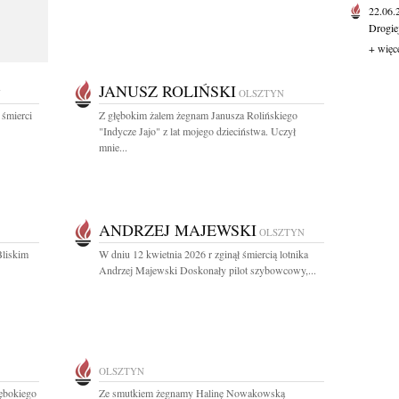
22.06
Drogie
+ więc
JANUSZ ROLIŃSKI
N
OLSZTYN
 śmierci
Z głębokim żalem żegnam Janusza Rolińskiego
"Indycze Jajo" z lat mojego dzieciństwa. Uczył
mnie...
ANDRZEJ MAJEWSKI
OLSZTYN
Bliskim
W dniu 12 kwietnia 2026 r zginął śmiercią lotnika
Andrzej Majewski Doskonały pilot szybowcowy,...
OLSZTYN
ębokiego
Ze smutkiem żegnamy Halinę Nowakowską