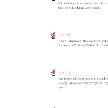
Jackowi Protasowi wyrazy współczucia i sz
żalu z powodu odejścia Żony składa...
OLSZTYN
Koledze Zdzisławowi Binerowskiemu Czło
Honorowemu Polskiego Związku Inżynierów
OLSZTYN
Panu Pułkownikowi Tomaszowi Jabłoński
Zastępcy Prokuratora Okręgowego w Olszt
wyrazy...