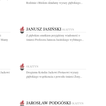
Rodzinie i Bliskim składamy wyrazy głębokiego...
JANUSZ JASIŃSKI
OLSZTYN
i
Z głębokim smutkiem przyjęliśmy wiadomość o
ci Mamy
śmierci Profesora Janusza Jasińskiego wybitnego...
OLSZTYN
 Jackowi
Drogiemu Koledze Jackowi Protasowi wyrazy
głębokiego współczucia z powodu śmierci Żony...
JAROSŁAW PODGÓSKI
OLSZTYN