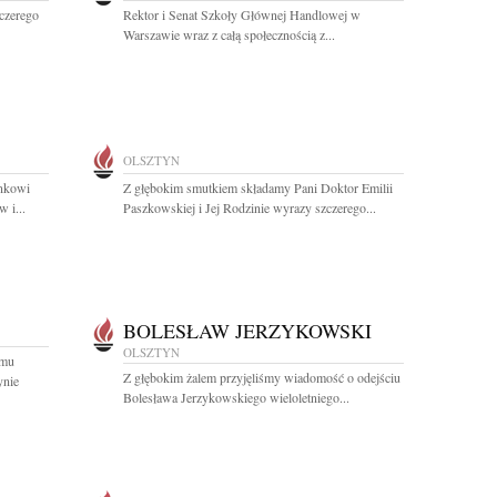
czerego
Rektor i Senat Szkoły Głównej Handlowej w
Warszawie wraz z całą społecznością z...
OLSZTYN
nkowi
Z głębokim smutkiem składamy Pani Doktor Emilii
 i...
Paszkowskiej i Jej Rodzinie wyrazy szczerego...
BOLESŁAW JERZYKOWSKI
OLSZTYN
emu
Z głębokim żalem przyjęliśmy wiadomość o odejściu
ynie
Bolesława Jerzykowskiego wieloletniego...