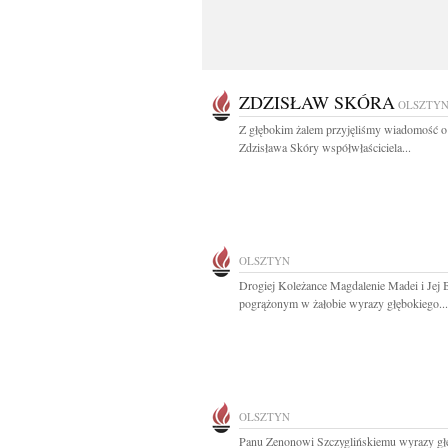
ZDZISŁAW SKÓRA
OLSZTY
Z głębokim żalem przyjęliśmy wiadomość o
Zdzisława Skóry współwłaściciela...
OLSZTYN
Drogiej Koleżance Magdalenie Madei i Jej 
pogrążonym w żałobie wyrazy głębokiego...
OLSZTYN
Panu Zenonowi Szczyglińskiemu wyrazy gł