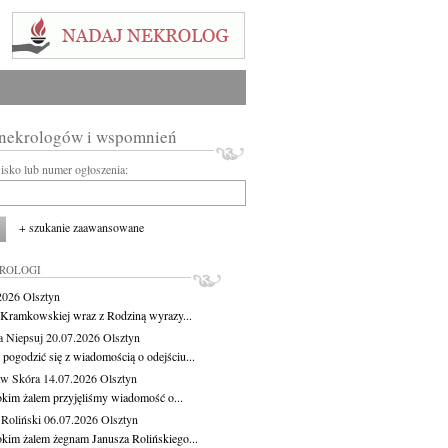
 nekrologów i wspomnień
wisko lub numer ogłoszenia:
+ szukanie zaawansowane
KROLOGI
.2026
Olsztyn
 Kramkowskiej wraz z Rodziną wyrazy...
a Niepsuj
20.07.2026
Olsztyn
 pogodzić się z wiadomością o odejściu...
aw Skóra
14.07.2026
Olsztyn
okim żalem przyjęliśmy wiadomość o...
 Roliński
06.07.2026
Olsztyn
okim żalem żegnam Janusza Rolińskiego...