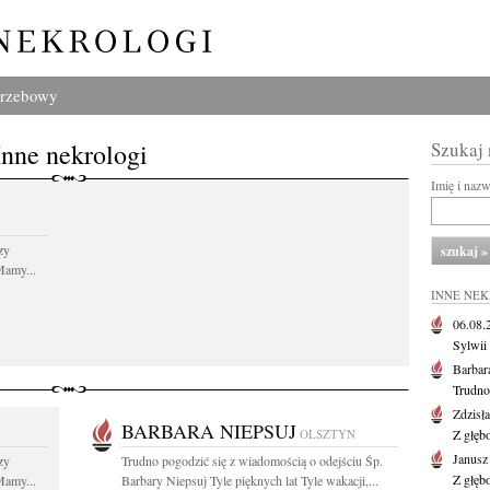
grzebowy
Inne nekrologi
Szukaj
Imię i naz
zy
Mamy...
INNE NE
06.08
Sylwii
Barbar
Trudno
Zdzisł
BARBARA NIEPSUJ
OLSZTYN
Z głęb
Janusz
zy
Trudno pogodzić się z wiadomością o odejściu Śp.
Z głęb
Mamy...
Barbary Niepsuj Tyle pięknych lat Tyle wakacji,...