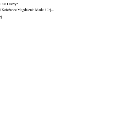
.2026
Olsztyn
j Koleżance Magdalenie Madei i Jej...
ej