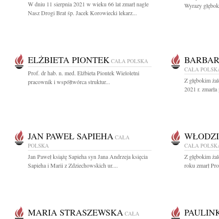
W dniu 11 sierpnia 2021 w wieku 66 lat zmarł nagle
Wyrazy głęboki
Nasz Drogi Brat śp. Jacek Korowiecki lekarz...
ELŻBIETA PIONTEK
BARBAR
CAŁA POLSKA
CAŁA POLSK
Prof. dr hab. n. med. Elżbieta Piontek Wieloletni
Z głębokim żal
pracownik i współtwórca struktur...
2021 r. zmarła 
JAN PAWEŁ SAPIEHA
WŁODZI
CAŁA
POLSKA
CAŁA POLSK
Jan Paweł książę Sapieha syn Jana Andrzeja księcia
Z głębokim żal
Sapieha i Marii z Zdziechowskich ur....
roku zmarł Pro
MARIA STRASZEWSKA
PAULIN
CAŁA