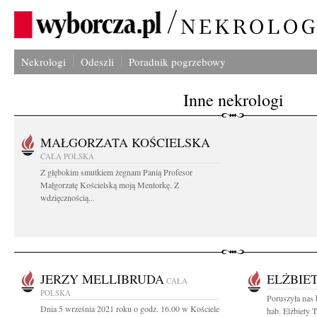
Nekrologi
Odeszli
Poradnik pogrzebowy
Inne nekrologi
MAŁGORZATA KOŚCIELSKA
CAŁA POLSKA
Z głębokim smutkiem żegnam Panią Profesor
Małgorzatę Kościelską moją Mentorkę. Z
wdzięcznością...
JERZY MELLIBRUDA
ELŻBIE
CAŁA
POLSKA
Poruszyła nas 
Dnia 5 września 2021 roku o godz. 16.00 w Kościele
hab. Elżbiety T