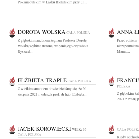
Pokamedulskim w Lasku Bielańskim przy ul....
DOROTA WOLSKA
ANNA Ł
CAŁA POLSKA
Z głębokim smutkiem żegnam Profesor Dorotę
Przed rokiem -
Wolską wybitną uczoną, wspaniałego człowieka
niezapomniana
Ryszard...
Mama,...
ELŻBIETA TRAPLE
FRANCI
CAŁA POLSKA
POLSKA
Z wielkim smutkiem dowiedzieliśmy się, że 20
Z głębokim żal
sierpnia 2021 r. odeszła prof. dr hab. Elżbieta...
2021 r. zmarł p
JACEK KOROWIECKI
WIEK: 66
CAŁA POLSK
CAŁA POLSKA
Kiedy odchodzi