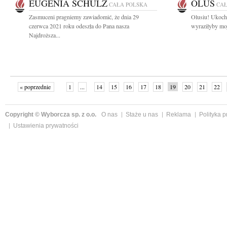
EUGENIA SCHULZ
OLUŚ
CAŁA POLSKA
CAŁ
Zasmuceni pragniemy zawiadomić, że dnia 29
Olusiu! Ukocha
czerwca 2021 roku odeszła do Pana nasza
wyraziłyby moj
Najdroższa...
« poprzednie
1
...
14
15
16
17
18
19
20
21
22
»
Copyright © Wyborcza sp. z o.o.
O nas
Staże u nas
Reklama
Polityka 
Ustawienia prywatności