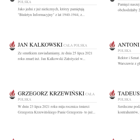
POLSKA
Pamięci naszej
Jako jedni z już nielicznych, którzy pamiętają
obchodziłaby 2
"Biuletyn Informacyjny" z lat 1940-1944, z...
JAN KALKOWSKI
ANTONI
CAŁA POLSKA
POLSKA
Ze smutkiem zawiadamiamy, że dnia 25 lipca 2021
Rektor i Sena
roku zmarł inż. Jan Kalkowski Założyciel w...
Warszawie z gł
GRZEGORZ KRZEWIŃSKI
TADEUS
CAŁA
POLSKA
POLSKA
W dniu 23 lipca 2021 roku mija rocznica śmierci
Serdeczne podz
Grzegorza Krzewińskiego Panie Grzegorzu- to już...
kontrahentów,