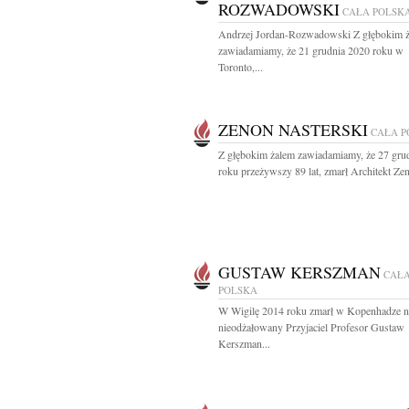
ROZWADOWSKI
CAŁA POLSK
Andrzej Jordan-Rozwadowski Z głębokim 
zawiadamiamy, że 21 grudnia 2020 roku w
Toronto,...
ZENON NASTERSKI
CAŁA P
Z głębokim żalem zawiadamiamy, że 27 gru
roku przeżywszy 89 lat, zmarł Architekt Zen
GUSTAW KERSZMAN
CAŁ
POLSKA
W Wigilę 2014 roku zmarł w Kopenhadze n
nieodżałowany Przyjaciel Profesor Gustaw
Kerszman...