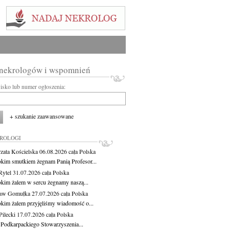
 nekrologów i wspomnień
wisko lub numer ogłoszenia:
+ szukanie zaawansowane
KROLOGI
zata Kościelska
06.08.2026
cała Polska
okim smutkiem żegnam Panią Profesor...
Rytel
31.07.2026
cała Polska
okim żalem w sercu żegnamy naszą...
ław Gomułka
27.07.2026
cała Polska
okim żalem przyjęliśmy wiadomość o...
ilecki
17.07.2026
cała Polska
 Podkarpackiego Stowarzyszenia...