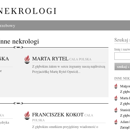
grzebowy
Inne nekrologi
Szukaj
Imię i naz
SKA
MARTA RYTEL
CAŁA POLSKA
Z głębokim żalem w sercu żegnamy naszą najdroższą
or
Przyjaciółkę Martę Rytel Opuścił...
INNE NE
Małgor
Z głęb
Marta 
Z głęb
Stanis
FRANCISZEK KOKOT
SKA
CAŁA
Z głęb
POLSKA
Adam P
ydryka
Z głębokim smutkiem przyjęliśmy wiadomość o
Zarząd