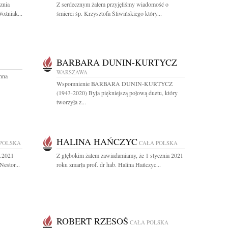
znia
Z serdecznym żalem przyjęliśmy wiadomość o
oźniak...
śmierci śp. Krzysztofa Śliwińskiego który...
BARBARA DUNIN-KURTYCZ
WARSZAWA
nna
Wspomnienie BARBARA DUNIN-KURTYCZ
(1943-2020) Była piękniejszą połową duetu, który
tworzyła z...
HALINA HAŃCZYC
POLSKA
CAŁA POLSKA
1.2021
Z głębokim żalem zawiadamiamy, że 1 stycznia 2021
estor...
roku zmarła prof. dr hab. Halina Hańczyc...
ROBERT RZESOŚ
CAŁA POLSKA