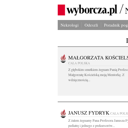
Nekrologi
Odeszli
Poradnik po
MAŁGORZATA KOŚCIEL
CAŁA POLSKA
Z głębokim smutkiem żegnam Panią Profes
Małgorzatę Kościelską moją Mentorkę. Z
wdzięcznością...
JANUSZ FYDRYK
CAŁA POL
Z żalem żegnamy Pana Profesora Janusza F
pediatrę i jednego z prekursorów...