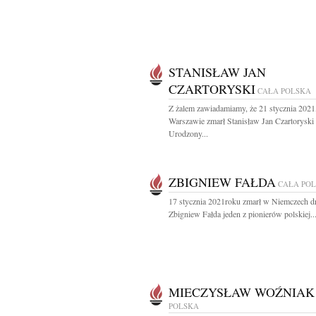
STANISŁAW JAN
CZARTORYSKI
CAŁA POLSKA
Z żalem zawiadamiamy, że 21 stycznia 2021
Warszawie zmarł Stanisław Jan Czartoryski
Urodzony...
ZBIGNIEW FAŁDA
CAŁA PO
17 stycznia 2021roku zmarł w Niemczech d
Zbigniew Fałda jeden z pionierów polskiej..
MIECZYSŁAW WOŹNIAK
POLSKA