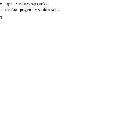
aw Gajda
12.06.2026
cała Polska
kim smutkiem przyjęliśmy wiadomość o...
ej