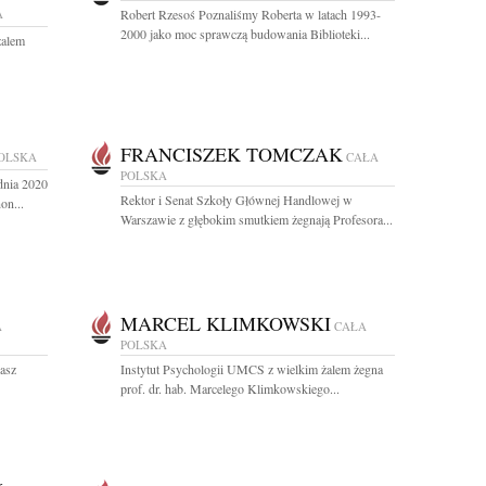
A
Robert Rzesoś Poznaliśmy Roberta w latach 1993-
2000 jako moc sprawczą budowania Biblioteki...
żalem
FRANCISZEK TOMCZAK
OLSKA
CAŁA
POLSKA
dnia 2020
Rektor i Senat Szkoły Głównej Handlowej w
on...
Warszawie z głębokim smutkiem żegnają Profesora...
MARCEL KLIMKOWSKI
A
CAŁA
POLSKA
asz
Instytut Psychologii UMCS z wielkim żalem żegna
prof. dr. hab. Marcelego Klimkowskiego...