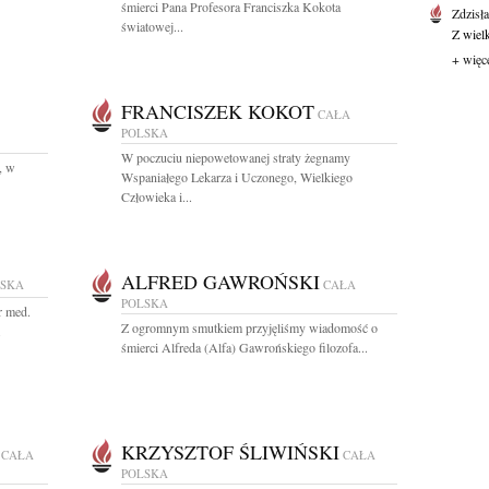
śmierci Pana Profesora Franciszka Kokota
Zdzisł
światowej...
Z wiel
+ więc
FRANCISZEK KOKOT
CAŁA
POLSKA
W poczuciu niepowetowanej straty żegnamy
, w
Wspaniałego Lekarza i Uczonego, Wielkiego
Człowieka i...
ALFRED GAWROŃSKI
LSKA
CAŁA
POLSKA
r med.
Z ogromnym smutkiem przyjęliśmy wiadomość o
.
śmierci Alfreda (Alfa) Gawrońskiego filozofa...
KRZYSZTOF ŚLIWIŃSKI
CAŁA
CAŁA
POLSKA