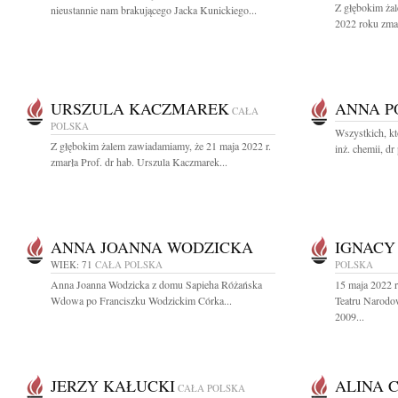
Z głębokim ża
nieustannie nam brakującego Jacka Kunickiego...
2022 roku zmar
URSZULA KACZMAREK
ANNA 
CAŁA
POLSKA
Wszystkich, k
Z głębokim żalem zawiadamiamy, że 21 maja 2022 r.
inż. chemii, dr 
zmarła Prof. dr hab. Urszula Kaczmarek...
ANNA JOANNA WODZICKA
IGNACY
WIEK: 71
CAŁA POLSKA
POLSKA
Anna Joanna Wodzicka z domu Sapieha Różańska
15 maja 2022 
Wdowa po Franciszku Wodzickim Córka...
Teatru Narodo
2009...
JERZY KAŁUCKI
ALINA 
CAŁA POLSKA