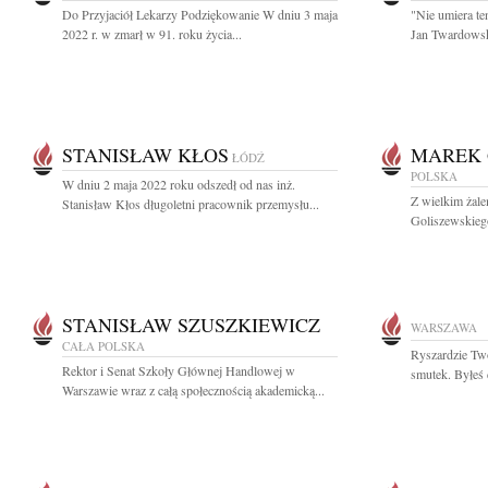
Do Przyjaciół Lekarzy Podziękowanie W dniu 3 maja
"Nie umiera te
2022 r. w zmarł w 91. roku życia...
Jan Twardowsk
STANISŁAW KŁOS
MAREK 
ŁÓDŹ
POLSKA
W dniu 2 maja 2022 roku odszedł od nas inż.
Z wielkim żal
Stanisław Kłos długoletni pracownik przemysłu...
Goliszewskiego
STANISŁAW SZUSZKIEWICZ
WARSZAWA
CAŁA POLSKA
Ryszardzie Two
Rektor i Senat Szkoły Głównej Handlowej w
smutek. Byłeś 
Warszawie wraz z całą społecznością akademicką...