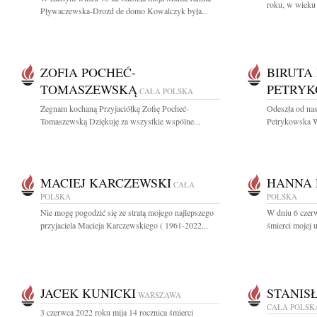
roku, w wieku 6
Pływaczewska-Drozd de domo Kowalczyk była...
ZOFIA POCHEĆ-
BIRUTA
TOMASZEWSKĄ
PETRY
CAŁA POLSKA
Żegnam kochaną Przyjaciółkę Zofię Pocheć-
Odeszła od nas
Tomaszewską Dziękuję za wszystkie wspólne...
Petrykowska Wi
MACIEJ KARCZEWSKI
HANNA 
CAŁA
POLSKA
POLSKA
Nie mogę pogodzić się ze stratą mojego najlepszego
W dniu 6 czerw
przyjaciela Macieja Karczewskiego ( 1961-2022...
śmierci mojej 
JACEK KUNICKI
STANIS
WARSZAWA
CAŁA POLSK
3 czerwca 2022 roku mija 14 rocznica śmierci