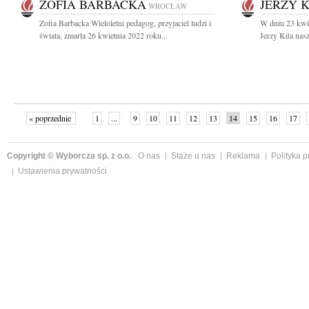
ZOFIA BARBACKA
JERZY K
WROCŁAW
Zofia Barbacka Wieloletni pedagog, przyjaciel ludzi i
W dniu 23 kwie
świata, zmarła 26 kwietnia 2022 roku...
Jerzy Kita nasz
« poprzednie
1
...
9
10
11
12
13
14
15
16
17
»
Copyright © Wyborcza sp. z o.o.
O nas
Staże u nas
Reklama
Polityka 
Ustawienia prywatności