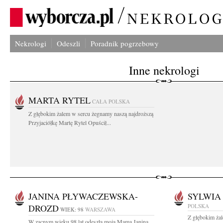
Nekrologi
Odeszli
Poradnik pogrzebowy
Inne nekrologi
MARTA RYTEL
CAŁA POLSKA
Z głębokim żalem w sercu żegnamy naszą najdroższą
Przyjaciółkę Martę Rytel Opuścił...
JANINA PŁYWACZEWSKA-
SYLWIA
DROZD
POLSKA
WIEK: 98
WARSZAWA
Z głębokim ża
W zacnym wieku 98 lat odeszła moja Mama Janina